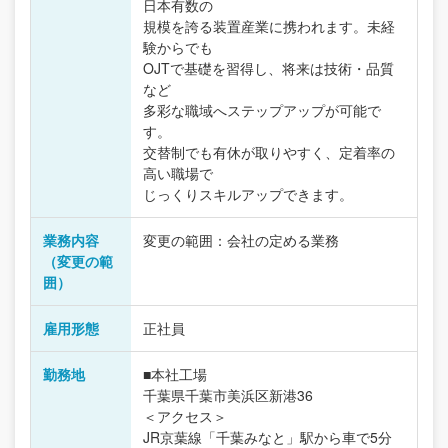
日本有数の
規模を誇る装置産業に携われます。未経
験からでも
OJTで基礎を習得し、将来は技術・品質
など
多彩な職域へステップアップが可能で
す。
交替制でも有休が取りやすく、定着率の
高い職場で
じっくりスキルアップできます。
業務内容
変更の範囲：会社の定める業務
（変更の範
囲）
雇用形態
正社員
勤務地
■本社工場
千葉県千葉市美浜区新港36
＜アクセス＞
JR京葉線「千葉みなと」駅から車で5分