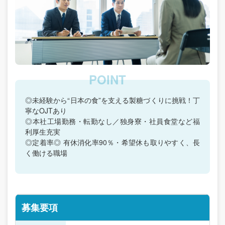
◎未経験から“日本の食”を支える製糖づくりに挑戦！丁
寧なOJTあり
◎本社工場勤務・転勤なし／独身寮・社員食堂など福
利厚生充実
◎定着率◎ 有休消化率90％・希望休も取りやすく、長
く働ける職場
募集要項