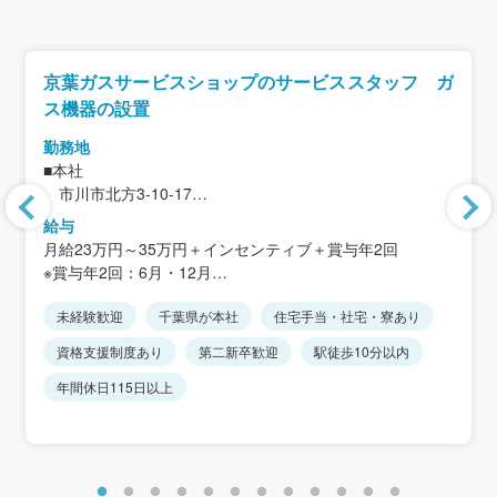
京葉ガスサービスショップのサービススタッフ ガ
ス機器の設置
勤務地
■本社
市川市北方3-10-17
※市川市内・鎌ヶ谷市内で異動の可能性あり
給与
転居を伴う転勤はありません
月給23万円～35万円＋インセンティブ＋賞与年2回
※賞与年2回：6月・12月
＜アクセス＞
※時間外手当は全額支給
JR総武線「下総中山駅」より徒歩15分
未経験歓迎
千葉県が本社
住宅手当・社宅・寮あり
※経験・能力を考慮します。
※各店舗 車通勤応相談
資格支援制度あり
第二新卒歓迎
駅徒歩10分以内
＜モデル年収＞
入社1年目：年収370万円
年間休日115日以上
入社2年目：年収470万円
入社3年目：年収570万円
※30代・中途入社者の年収推移(例)