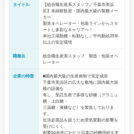
タイトル
【総合職生産系スタッフ／千葉市美浜
区】未経験歓迎・国内最大級の製糖メー
カー
製造オペレーター・包装ラインからスタ
ートし多彩なキャリアへ！
本社工場勤務・転勤なし／平均勤続25年
以上の安定環境
職種名
総合職生産系スタッフ 製造・包装オペ
レーター
企業の特徴
■国内最大級の生産体制で安定成長
千葉市美浜区の広大な敷地に国内最大規
模の設備を
有し、受託生産で多様な砂糖（グラニュ
糖・上白糖・
三温糖・液糖など）を製造しておりま
す。
生活必需品を扱うため景気変動の影響を
受けにくく、
創業50余年にわたり日本の砂糖供給を支