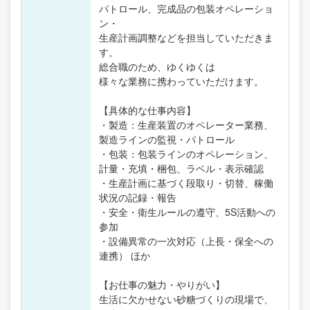
パトロール、完成品の包装オペレーショ
ン・
生産計画調整などを担当していただきま
す。
総合職のため、ゆくゆくは
様々な業務に携わっていただけます。
【具体的な仕事内容】
・製造：生産装置のオペレーター業務、
製造ラインの監視・パトロール
・包装：包装ラインのオペレーション、
計量・充填・梱包、ラベル・表示確認
・生産計画に基づく段取り・切替、稼働
状況の記録・報告
・安全・衛生ルールの遵守、5S活動への
参加
・設備異常の一次対応（上長・保全への
連携） ほか
【お仕事の魅力・やりがい】
生活に欠かせない砂糖づくりの現場で、