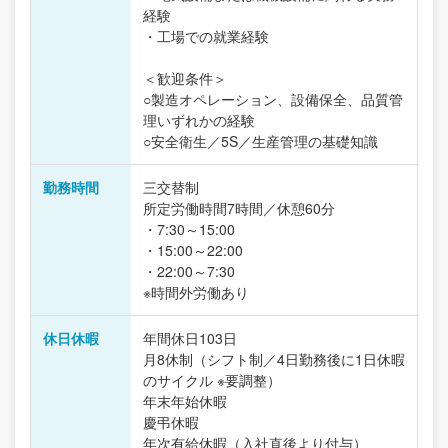
経験
・工場での就業経験
＜歓迎条件＞
○製造オペレーション、設備保全、品質管
理いずれかの経験
○安全衛生／5S／生産管理の基礎知識
勤務時間
三交替制
所定労働時間7時間／休憩60分
・7:30～15:00
・15:00～22:00
・22:00～7:30
※時間外労働あり
休日休暇
年間休日103日
月8休制（シフト制／4日勤務後に1日休暇
のサイクル ※要調整）
年末年始休暇
慶弔休暇
年次有給休暇（入社直後より付与）