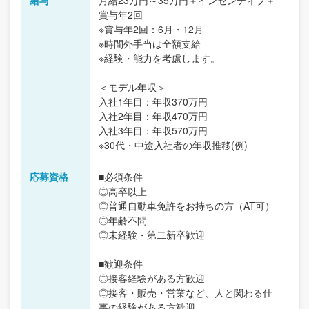
給与
月給23万円～35万円＋インセンティブ＋
賞与年2回
※賞与年2回：6月・12月
※時間外手当は全額支給
※経験・能力を考慮します。
＜モデル年収＞
入社1年目：年収370万円
入社2年目：年収470万円
入社3年目：年収570万円
※30代・中途入社者の年収推移(例)
応募資格
■必須条件
◎高卒以上
◎普通自動車免許をお持ちの方（AT可）
◎年齢不問
◎未経験・第二新卒歓迎
■歓迎条件
◎接客経験がある方歓迎
◎接客・販売・営業など、人と関わる仕
事の経験がある方歓迎