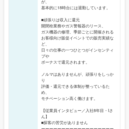
が、
基本的に18時台には退勤しています。
■頑張りは収入に還元
開閉栓業務やガス警報器のリース、
ガス機器の修理、季節ごとに開催される
お客様向け販促イベントでの販売実績な
ど、
日々の仕事の一つひとつがインセンティ
ブや
ボーナスで還元されます。
ノルマはありませんが、頑張りをしっか
り
評価・還元できる体制が整っているた
め、
モチベーション高く働けます。
【従業員インタビュー／入社8年目・Iさ
ん】
■探客の苦労がありません
ーーーーーーーーーーーーーーーーーー