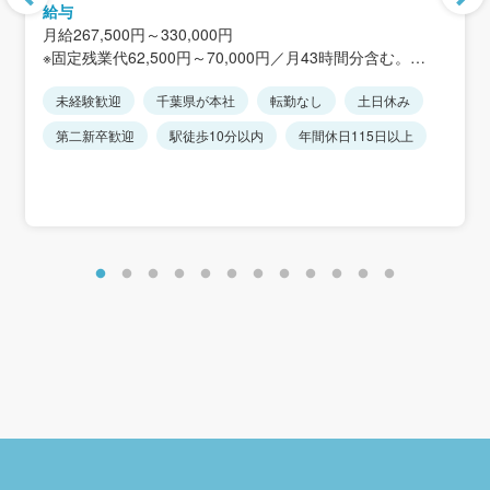
＜アクセス＞「京成津田沼駅」 徒歩1分、「JR津田沼駅」
給与
徒歩14分
月給267,500円～330,000円
※直行直帰の場合もあり。
※固定残業代62,500円～70,000円／月43時間分含む。
※転勤は一切ありません。
超過分については別途支給します。
未経験歓迎
千葉県が本社
転勤なし
土日休み
※年齢・経験により変動あり。じっくりご相談して決定し
ましょう！
第二新卒歓迎
駅徒歩10分以内
年間休日115日以上
＜年収例＞
370万円～500万円