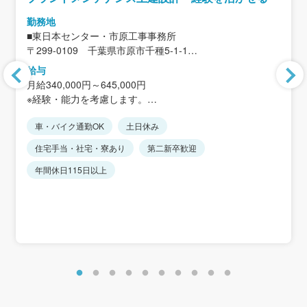
勤務地
■東日本センター・市原工事事務所
〒299-0109 千葉県市原市千種5-1-1
＜アクセス＞
給与
JR内房線「姉ヶ崎駅」から車で約15分
月給340,000円～645,000円
※転勤：当面無し
※経験・能力を考慮します。
車・バイク通勤OK
土日休み
＜想定年収＞
614万円～1060万円
住宅手当・社宅・寮あり
第二新卒歓迎
・残業代支給有（想定年収は目安残業代を含みます）
・2025年度賞与実績：5.1ヶ月
年間休日115日以上
・昼食補助手当月5,000円
＜モデル年収＞
・主任／630万～700万円程度
・課長補佐／700万～850万円程度
・管理・専門職／900万～1100万円程度