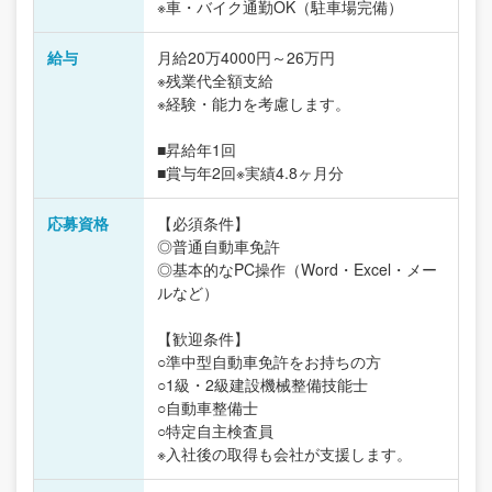
※車・バイク通勤OK（駐車場完備）
給与
月給20万4000円～26万円
※残業代全額支給
※経験・能力を考慮します。
■昇給年1回
■賞与年2回※実績4.8ヶ月分
応募資格
【必須条件】
◎普通自動車免許
◎基本的なPC操作（Word・Excel・メー
ルなど）
【歓迎条件】
○準中型自動車免許をお持ちの方
○1級・2級建設機械整備技能士
○自動車整備士
○特定自主検査員
※入社後の取得も会社が支援します。