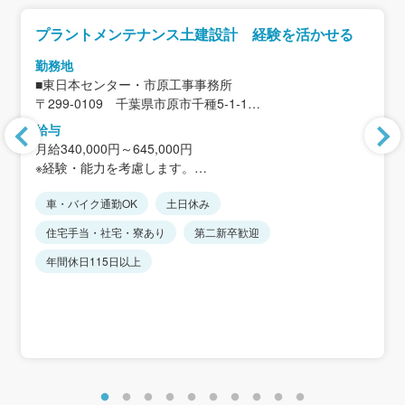
プラントメンテナンス土建設計 経験を活かせる
勤務地
■東日本センター・市原工事事務所
〒299-0109 千葉県市原市千種5-1-1
＜アクセス＞
給与
JR内房線「姉ヶ崎駅」から車で約15分
月給340,000円～645,000円
※転勤：当面無し
※経験・能力を考慮します。
車・バイク通勤OK
土日休み
＜想定年収＞
614万円～1060万円
住宅手当・社宅・寮あり
第二新卒歓迎
・残業代支給有（想定年収は目安残業代を含みます）
・2025年度賞与実績：5.1ヶ月
年間休日115日以上
・昼食補助手当月5,000円
＜モデル年収＞
・主任／630万～700万円程度
・課長補佐／700万～850万円程度
・管理・専門職／900万～1100万円程度