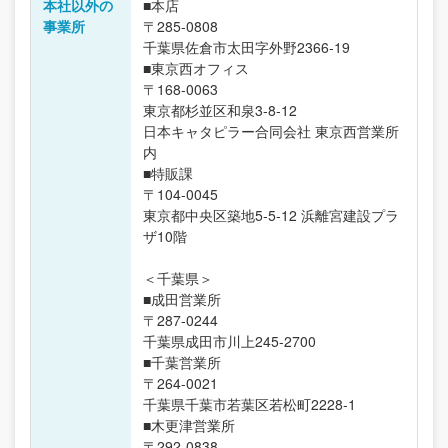
本社以外の
■本店
事業所
〒285-0808
千葉県佐倉市太田字外野2366-19
■東京西オフィス
〒168-0063
東京都杉並区和泉3-8-12
日本キャタピラー合同会社 東京西営業所
内
■特販課
〒104-0045
東京都中央区築地5-5-12 浜離宮建設プラ
ザ10階
＜千葉県＞
■成田営業所
〒287-0244
千葉県成田市川上245-2700
■千葉営業所
〒264-0021
千葉県千葉市若葉区若松町2228-1
■木更津営業所
〒292-0838