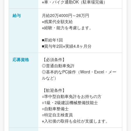
※車・バイク通勤OK（駐車場完備）
給与
月給20万4000円～26万円
※残業代全額支給
※経験・能力を考慮します。
■昇給年1回
■賞与年2回※実績4.8ヶ月分
応募資格
【必須条件】
◎普通自動車免許
◎基本的なPC操作（Word・Excel・メー
ルなど）
【歓迎条件】
○準中型自動車免許をお持ちの方
○1級・2級建設機械整備技能士
○自動車整備士
○特定自主検査員
※入社後の取得も会社が支援します。