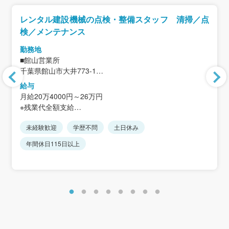
レンタル建設機械の点検・整備スタッフ 清掃／点
検／メンテナンス
勤務地
■館山営業所
千葉県館山市大井773-1
＜アクセス＞
給与
「九重駅」から車5分
月給20万4000円～26万円
「南三原駅」から車6分
※残業代全額支給
※車・バイク通勤OK（駐車場完備）
※経験・能力を考慮します。
未経験歓迎
学歴不問
土日休み
■昇給年1回
年間休日115日以上
■賞与年2回※実績4.8ヶ月分