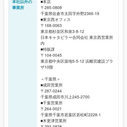
本社以外の
■本店
事業所
〒285-0808
千葉県佐倉市太田字外野2366-19
■東京西オフィス
〒168-0063
東京都杉並区和泉3-8-12
日本キャタピラー合同会社 東京西営業所
内
■特販課
〒104-0045
東京都中央区築地5-5-12 浜離宮建設プラ
ザ10階
＜千葉県＞
■成田営業所
〒287-0244
千葉県成田市川上245-2700
■千葉営業所
〒264-0021
千葉県千葉市若葉区若松町2228-1
■木更津営業所
〒292-0838