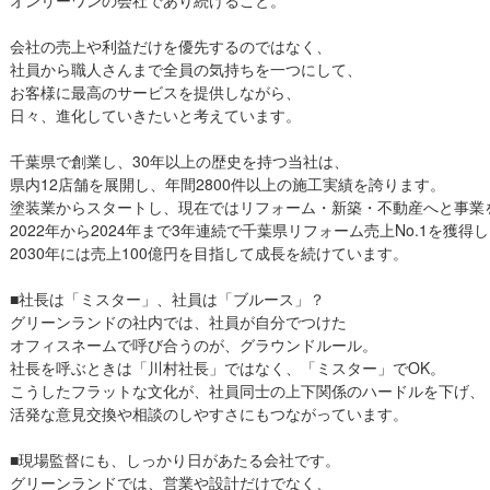
会社の売上や利益だけを優先するのではなく、
社員から職人さんまで全員の気持ちを一つにして、
お客様に最高のサービスを提供しながら、
日々、進化していきたいと考えています。
千葉県で創業し、30年以上の歴史を持つ当社は、
県内12店舗を展開し、年間2800件以上の施工実績を誇ります。
塗装業からスタートし、現在ではリフォーム・新築・不動産へと事業
2022年から2024年まで3年連続で千葉県リフォーム売上No.1を獲得
2030年には売上100億円を目指して成長を続けています。
■社長は「ミスター」、社員は「ブルース」？
グリーンランドの社内では、社員が自分でつけた
オフィスネームで呼び合うのが、グラウンドルール。
社長を呼ぶときは「川村社長」ではなく、「ミスター」でOK。
こうしたフラットな文化が、社員同士の上下関係のハードルを下げ、
活発な意見交換や相談のしやすさにもつながっています。
■現場監督にも、しっかり日があたる会社です。
グリーンランドでは、営業や設計だけでなく、