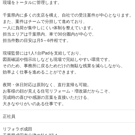
現場をトータルに管理します。
千葉県内に多くの支店を構え、自社での受注案件が中心となります。
また、案件はチームで分担して進めており、
一人に負荷が集中しにくい体制を整えています。
担当エリアは千葉県内、車で30分圏内が中心で、
担当件数の目安は月5～6件程です。
現場監督には1人1台iPadを支給しており、
図面確認や指示出しなども現場で完結しやすい環境です。
そのため、事務所に戻るためだけの無駄な残業を減らしながら、
効率よく仕事を進めることができます。
夜間・休日対応は原則なく、直行直帰も可能。
お客様の顔が見える住宅リフォーム・増改築だからこそ、
完成時の喜びや感謝の言葉を直接いただける、
大きなやりがいのある仕事です。
正社員
リフォラボ成田
千葉県成田市公津の杜1-27-1