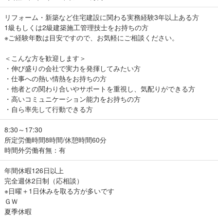
リフォーム・新築など住宅建設に関わる実務経験3年以上ある方
1級もしくは2級建築施工管理技士をお持ちの方
※ご経験年数は目安ですので、お気軽にご相談ください。
＜こんな方を歓迎します＞
・伸び盛りの会社で実力を発揮してみたい方
・仕事への熱い情熱をお持ちの方
・他者との関わり合いやサポートを重視し、気配りができる方
・高いコミュニケーション能力をお持ちの方
・自ら率先して行動できる方
8:30～17:30
所定労働時間8時間/休憩時間60分
時間外労働有無：有
年間休暇126日以上
完全週休2日制（応相談）
※日曜＋1日休みを取る方が多いです
ＧＷ
夏季休暇