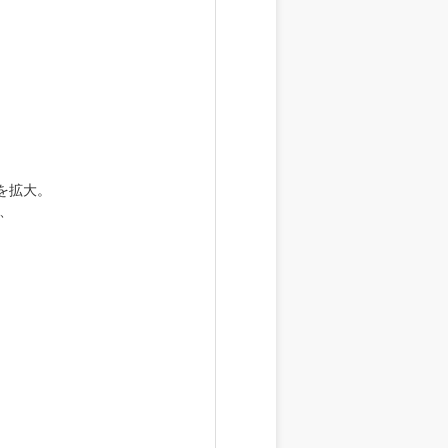
を拡大。
し、