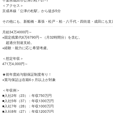
＜アクセス＞
京成本線「公津の杜駅」から徒歩5分
その他にも、新船橋・幕張・松戸・柏・八千代・四街道・成田にも支
月給34万4000円～
※固定残業代6万6790円～（月32時間分）を含む。
超過分別途支給。
※経験・能力に応じ希望考慮。
＜想定年収＞
471万4,000円～
★前年度給与額保証制度有り！
※賞与保証は在籍6ヶ月以上が対象
＜年収例＞
■入社2年（23）：年収750万円
■入社5年（37）：年収1300万円
■入社7年（28）：年収1000万円
■入社8年（27）：年収1200万円