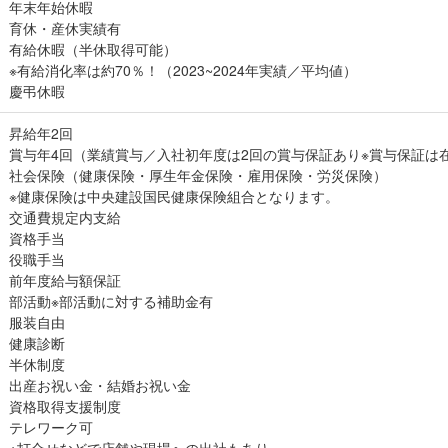
年末年始休暇
育休・産休実績有
有給休暇（半休取得可能）
※有給消化率は約70％！（2023~2024年実績／平均値）
慶弔休暇
昇給年2回
賞与年4回（業績賞与／入社初年度は2回の賞与保証あり※賞与保証は
社会保険（健康保険・厚生年金保険・雇用保険・労災保険）
※健康保険は中央建設国民健康保険組合となります。
交通費規定内支給
資格手当
役職手当
前年度給与額保証
部活動※部活動に対する補助金有
服装自由
健康診断
半休制度
出産お祝い金・結婚お祝い金
資格取得支援制度
テレワーク可
※打合せなどで店舗や現場への出社もあり