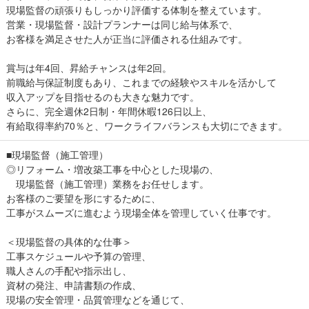
現場監督の頑張りもしっかり評価する体制を整えています。
営業・現場監督・設計プランナーは同じ給与体系で、
お客様を満足させた人が正当に評価される仕組みです。
賞与は年4回、昇給チャンスは年2回。
前職給与保証制度もあり、これまでの経験やスキルを活かして
収入アップを目指せるのも大きな魅力です。
さらに、完全週休2日制・年間休暇126日以上、
有給取得率約70％と、ワークライフバランスも大切にできます。
■現場監督（施工管理）
◎リフォーム・増改築工事を中心とした現場の、
現場監督（施工管理）業務をお任せします。
お客様のご要望を形にするために、
工事がスムーズに進むよう現場全体を管理していく仕事です。
＜現場監督の具体的な仕事＞
工事スケジュールや予算の管理、
職人さんの手配や指示出し、
資材の発注、申請書類の作成、
現場の安全管理・品質管理などを通じて、