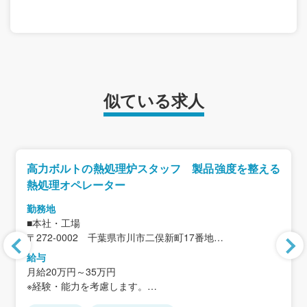
似ている求人
高力ボルトの熱処理炉スタッフ 製品強度を整える
熱処理オペレーター
勤務地
■本社・工場
〒272-0002 千葉県市川市二俣新町17番地
＜アクセス＞
給与
JR京葉線「二俣新町駅」から徒歩12分
月給20万円～35万円
※車・バイク通勤可
※経験・能力を考慮します。
※JR「西船橋駅」より無料送迎バスあり
※住宅手当、家族手当を含まない金額です。