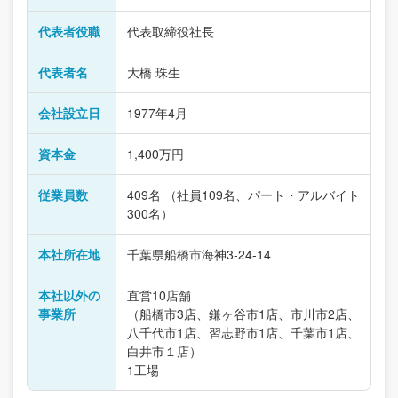
代表者役職
代表取締役社長
代表者名
大橋 珠生
会社設立日
1977年4月
資本金
1,400万円
従業員数
409名 （社員109名、パート・アルバイト
300名）
本社所在地
千葉県船橋市海神3-24-14
本社以外の
直営10店舗
事業所
（船橋市3店、鎌ヶ谷市1店、市川市2店、
八千代市1店、習志野市1店、千葉市1店、
白井市１店）
1工場