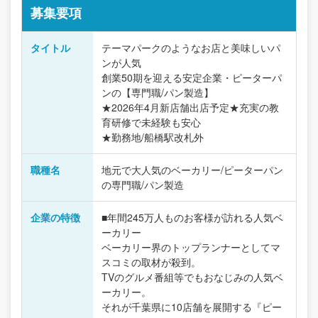
募集要項
タイトル
テーマパークのようなお店と美味しいパ
ンが人気
創業50期を迎える安定企業・ピーターパ
ンの【専門職/パン製造】
★2026年4月新店舗出店予定★充実の教
育研修で未経験も安心
★勤務地/船橋駅改札外
職種名
地元で大人気のベーカリー/ピーターパン
の専門職/パン製造
企業の特徴
■年間245万人ものお客様が訪れる人気ベ
ーカリー
ベーカリー界のトップランナーとしてマ
スコミの取材が殺到。
TVのグルメ番組等でもおなじみの人気ベ
ーカリー。
それが千葉県に10店舗を展開する『ピー