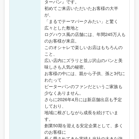
ターパン』です。
初めてご来店いただいたお客様の大半
が、
「まるでテーマパークみたい」と驚く
広々とした敷地と
ログハウス風の店舗には、年間245万人も
のお客様が来店。
このオシャレで楽しいお店はもちろんの
こと、
広い店内にズラリと並ぶ沢山のパンと美
味しさも人気の秘密。
お客様の中には、親から子供、孫と3代に
わたって
ピーターパンのファンだというご家族も
少なくありません。
さらに2026年4月には新店舗出店も予定
しており、
地域に根ざしながら成長を続けていま
す。
創業50期を迎える安定企業として、多く
のお客様に
長く愛されてきた実績も当社の大きな強