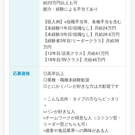
給23万円以上も可
能力・経験による手当てあり
【収入例】※役職手当等、各種手当を含む
【未経験/1年目/役職なし】月給24万円
【未経験/2年目/役職なし】月給28.6万円
【経験者3年目/リーダークラス】月給38
万円
【12年目/店長クラス】月給41万円
【18年目/SVクラス】月給46万円
応募資格
◎高卒以上
◎業種・職種未経験歓迎
◎とにかくパンが好きな方は大歓迎です
＜こんな志向・タイプの方ならピッタリ
＞
○パンが好きな人
○チームワークが得意な人（コツコツ型・
リーダー型どちらも可）
○接客や食品業界への興味がある人