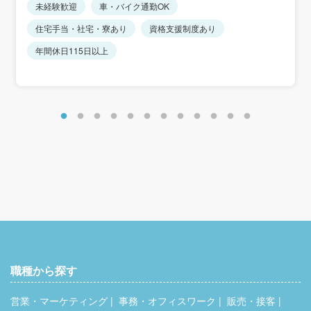
未経験歓迎
車・バイク通勤OK
＜想定年収＞
住宅手当・社宅・寮あり
資格支援制度あり
368万5300円～420万3700円
年間休日115日以上
＜年収モデル＞
年収約368万円／正社員：高卒7年目・25歳相当
年収約394万円／正社員：高卒12年目・30歳相当
年収約420万円／正社員：高卒17年目・35歳相当
※これまでのキャリアを評価します。
＜別途手当＞
住宅手当：8,000円
家族手当：8,000円（扶養配偶者＋子1人）
時間外手当
通勤手当
職種から探す
営業・マーケティング
事務・オフィスワーク
販売・接客