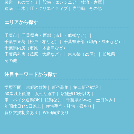
製造・ものづくり
設備・エンジニア
物流・倉庫
建築・土木
IT・クリエイティブ
専門職、その他
エリアから探す
千葉市
千葉県央・西部（市川・船橋など）
千葉県東葛（松戸・柏など）
千葉県東部（印西・成田など）
千葉県内房（市原・木更津など）
千葉県外房（茂原・大網など）
東京都（23区）
茨城県
その他
注目キーワードから探す
学歴不問
未経験歓迎
新卒募集
第二新卒歓迎
50歳以上歓迎
女性活躍中
駅徒歩10分以内
車・バイク通勤OK
転勤なし
千葉県が本社
土日休み
年間休日115日以上
住宅手当・社宅・寮あり
資格支援制度あり
WEB面接あり