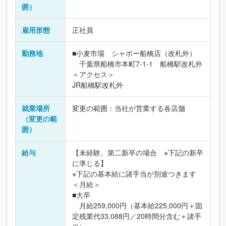
囲）
雇用形態
正社員
勤務地
■小麦市場 シャポー船橋店（改札外）
千葉県船橋市本町7-1-1 船橋駅改札外
＜アクセス＞
JR船橋駅改札外
就業場所
変更の範囲：当社が営業する各店舗
（変更の範
囲）
給与
【未経験、第二新卒の場合 ※下記の新卒
に準じる】
※下記の基本給に諸手当が別途つきます
＜月給＞
■大卒
月給259,000円（基本給225,000円＋固
定残業代33,088円／20時間分含む＋諸手