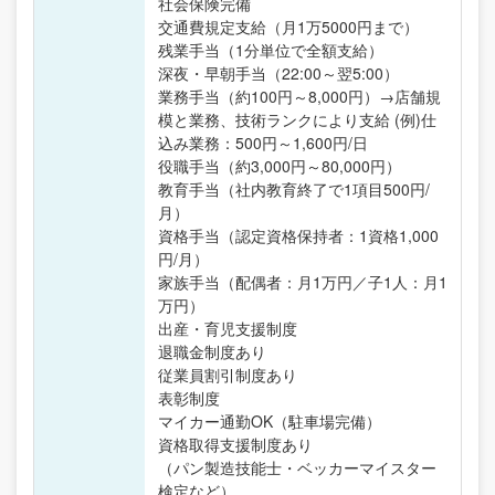
社会保険完備
交通費規定支給（月1万5000円まで）
残業手当（1分単位で全額支給）
深夜・早朝手当（22:00～翌5:00）
業務手当（約100円～8,000円）→店舗規
模と業務、技術ランクにより支給 (例)仕
込み業務：500円～1,600円/日
役職手当（約3,000円～80,000円）
教育手当（社内教育終了で1項目500円/
月）
資格手当（認定資格保持者：1資格1,000
円/月）
家族手当（配偶者：月1万円／子1人：月1
万円）
出産・育児支援制度
退職金制度あり
従業員割引制度あり
表彰制度
マイカー通勤OK（駐車場完備）
資格取得支援制度あり
（パン製造技能士・ベッカーマイスター
検定など）