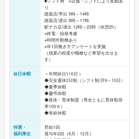
■シフト例 ※店舗・シフトにより変動あ
り
路面店/早出 5時～14時
路面店/遅出 8時～17時
駅ナカ店/遅出 12時～22時（休憩2h）
※終電・始発考慮
※時間外勤務あり
※年1回働き方アンケートを実施
（残業の程度や職種など希望を出せま
す）
休日休暇
＜年間休日110日＞
◆完全週休2日制（シフト制/月9～10日）
◆夏季休暇
◆慶弔休暇
◆産休・育休制度（男女ともに育休取得
率100％）
◆有給休暇
待遇・
昇給1回
福利厚生
賞与年2回（6月・12月）