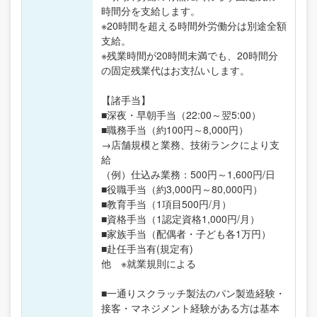
時間分を支給します。
※20時間を超える時間外労働分は別途全額
支給。
※残業時間が20時間未満でも、20時間分
の固定残業代はお支払いします。
【諸手当】
■深夜・早朝手当（22:00～翌5:00）
■職務手当（約100円～8,000円）
→店舗規模と業務、技術ランクにより支
給
（例）仕込み業務：500円～1,600円/日
■役職手当（約3,000円～80,000円）
■教育手当（1項目500円/月）
■資格手当（1認定資格1,000円/月）
■家族手当（配偶者・子ども各1万円）
■赴任手当有(規定有)
他 ※就業規則による
■一通りスクラッチ製法のパン製造経験・
接客・マネジメント経験がある方は基本