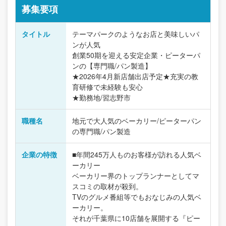
募集要項
タイトル
テーマパークのようなお店と美味しいパ
ンが人気
創業50期を迎える安定企業・ピーターパ
ンの【専門職/パン製造】
★2026年4月新店舗出店予定★充実の教
育研修で未経験も安心
★勤務地/習志野市
職種名
地元で大人気のベーカリー/ピーターパン
の専門職/パン製造
企業の特徴
■年間245万人ものお客様が訪れる人気ベ
ーカリー
ベーカリー界のトップランナーとしてマ
スコミの取材が殺到。
TVのグルメ番組等でもおなじみの人気ベ
ーカリー。
それが千葉県に10店舗を展開する『ピー