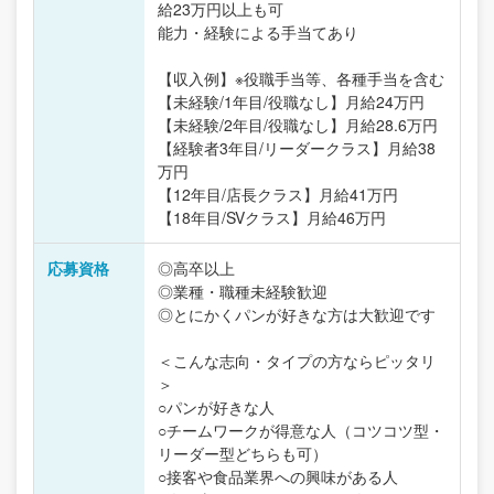
給23万円以上も可
能力・経験による手当てあり
【収入例】※役職手当等、各種手当を含む
【未経験/1年目/役職なし】月給24万円
【未経験/2年目/役職なし】月給28.6万円
【経験者3年目/リーダークラス】月給38
万円
【12年目/店長クラス】月給41万円
【18年目/SVクラス】月給46万円
応募資格
◎高卒以上
◎業種・職種未経験歓迎
◎とにかくパンが好きな方は大歓迎です
＜こんな志向・タイプの方ならピッタリ
＞
○パンが好きな人
○チームワークが得意な人（コツコツ型・
リーダー型どちらも可）
○接客や食品業界への興味がある人