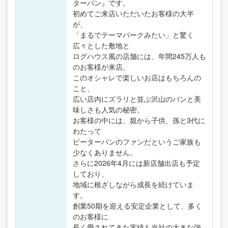
ターパン』です。
初めてご来店いただいたお客様の大半
が、
「まるでテーマパークみたい」と驚く
広々とした敷地と
ログハウス風の店舗には、年間245万人も
のお客様が来店。
このオシャレで楽しいお店はもちろんの
こと、
広い店内にズラリと並ぶ沢山のパンと美
味しさも人気の秘密。
お客様の中には、親から子供、孫と3代に
わたって
ピーターパンのファンだというご家族も
少なくありません。
さらに2026年4月には新店舗出店も予定
しており、
地域に根ざしながら成長を続けていま
す。
創業50期を迎える安定企業として、多く
のお客様に
長く愛されてきた実績も当社の大きな強