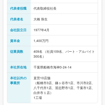
代表者役職
代表取締役社長
代表者名
大橋 珠生
会社設立日
1977年4月
資本金
1,400万円
従業員数
409名 （社員109名、パート・アルバイト
300名）
本社所在地
千葉県船橋市海神3-24-14
本社以外の
直営10店舗
事業所
（船橋市3店、鎌ヶ谷市1店、市川市2店、
八千代市1店、習志野市1店、千葉市1店、
白井市１店）
1工場