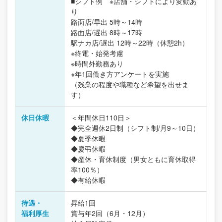
■シフト例 ※店舗・シフトにより変動あ
り
路面店/早出 5時～14時
路面店/遅出 8時～17時
駅ナカ店/遅出 12時～22時（休憩2h）
※終電・始発考慮
※時間外勤務あり
※年1回働き方アンケートを実施
（残業の程度や職種など希望を出せま
す）
休日休暇
＜年間休日110日＞
◆完全週休2日制（シフト制/月9～10日）
◆夏季休暇
◆慶弔休暇
◆産休・育休制度（男女ともに育休取得
率100％）
◆有給休暇
待遇・
昇給1回
福利厚生
賞与年2回（6月・12月）