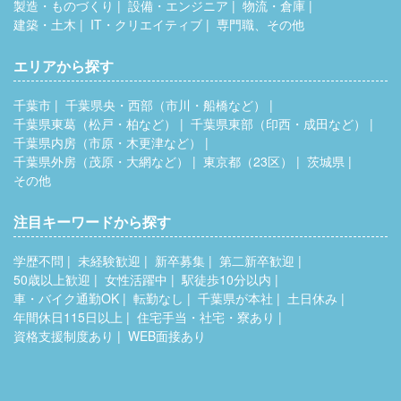
製造・ものづくり
設備・エンジニア
物流・倉庫
建築・土木
IT・クリエイティブ
専門職、その他
エリアから探す
千葉市
千葉県央・西部（市川・船橋など）
千葉県東葛（松戸・柏など）
千葉県東部（印西・成田など）
千葉県内房（市原・木更津など）
千葉県外房（茂原・大網など）
東京都（23区）
茨城県
その他
注目キーワードから探す
学歴不問
未経験歓迎
新卒募集
第二新卒歓迎
50歳以上歓迎
女性活躍中
駅徒歩10分以内
車・バイク通勤OK
転勤なし
千葉県が本社
土日休み
年間休日115日以上
住宅手当・社宅・寮あり
資格支援制度あり
WEB面接あり