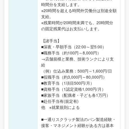
時間分を支給します。
※20時間を超える時間外労働分は別途全額
支給。
※残業時間が20時間未満でも、20時間分
の固定残業代はお支払いします。
【諸手当】
■深夜・早朝手当（22:00～翌5:00）
■職務手当（約100円～8,000円）
→店舗規模と業務、技術ランクにより支
給
（例）仕込み業務：500円～1,600円/日
■役職手当（約3,000円～80,000円）
■教育手当（1項目500円/月）
■資格手当（1認定資格1,000円/月）
■家族手当（配偶者・子ども各1万円）
■赴任手当有(規定有)
他 ※就業規則による
■一通りスクラッチ製法のパン製造経験・
接客・マネジメント経験がある方は基本