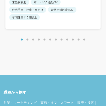
未経験歓迎
車・バイク通勤OK
＜想定年収＞
住宅手当・社宅・寮あり
資格支援制度あり
368万5300円～420万3700円
年間休日115日以上
＜年収モデル＞
年収約368万円／正社員：高卒7年目・25歳相当
年収約394万円／正社員：高卒12年目・30歳相当
年収約420万円／正社員：高卒17年目・35歳相当
※これまでのキャリアを評価します。
＜別途手当＞
住宅手当：8,000円
家族手当：8,000円（扶養配偶者＋子1人）
時間外手当
通勤手当
職種から探す
営業・マーケティング
事務・オフィスワーク
販売・接客