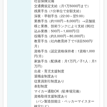
社会保険完備
交通費規定支給（月1万5000円まで）
残業手当（1分単位で全額支給）
深夜・早朝手当（22:00～翌5:00）
業務手当（約100円～8,000円）→店舗規
模と業務、技術ランクにより支給 (例)仕
込み業務：500円～1,600円/日
役職手当（約3,000円～80,000円）
教育手当（社内教育終了で1項目500円/
月）
資格手当（認定資格保持者：1資格1,000
円/月）
家族手当（配偶者：月1万円／子1人：月1
万円）
出産・育児支援制度
退職金制度あり
従業員割引制度あり
表彰制度
マイカー通勤OK（駐車場完備）
資格取得支援制度あり
（パン製造技能士・ベッカーマイスター
検定など）