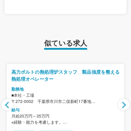
似ている求人
高力ボルトの熱処理炉スタッフ 製品強度を整える
熱処理オペレーター
勤務地
■本社・工場
〒272-0002 千葉県市川市二俣新町17番地
＜アクセス＞
給与
JR京葉線「二俣新町駅」から徒歩12分
月給20万円～35万円
※車・バイク通勤可
※経験・能力を考慮します。
※JR「西船橋駅」より無料送迎バスあり
※住宅手当、家族手当を含まない金額です。