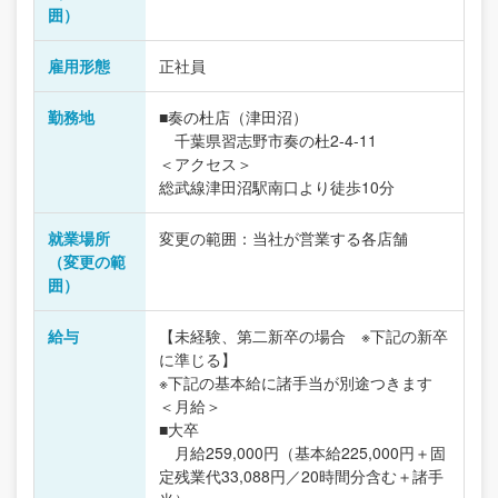
囲）
雇用形態
正社員
勤務地
■奏の杜店（津田沼）
千葉県習志野市奏の杜2-4-11
＜アクセス＞
総武線津田沼駅南口より徒歩10分
就業場所
変更の範囲：当社が営業する各店舗
（変更の範
囲）
給与
【未経験、第二新卒の場合 ※下記の新卒
に準じる】
※下記の基本給に諸手当が別途つきます
＜月給＞
■大卒
月給259,000円（基本給225,000円＋固
定残業代33,088円／20時間分含む＋諸手