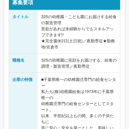
募集要項
タイトル
325の幼稚園・こども園にお届けする給食
の製造管理
意欲があれば未経験からでもスキルアッ
プできます!!
★完全週休2日(土日祝)／夜勤専従★勤務
地/佐倉市
職種名
325の幼稚園に笑顔をお届けする、給食の
調理・製造管理／夜勤専従
企業の特徴
■千葉県唯一の幼稚園児専門の給食センタ
ー
私たち(株)幼稚園給食は1973年に千葉県
唯一の
幼稚園児専門の給食センターとしてスタ
ート。
以来、半世紀以上もの間、多くの子供た
ちに
常に安心・安全を第一とした、美味しい