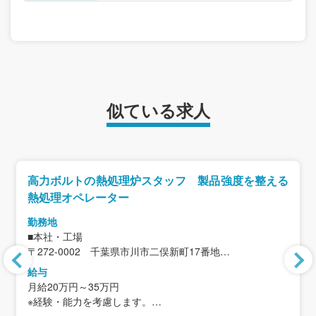
似ている求人
高力ボルトの熱処理炉スタッフ 製品強度を整える
熱処理オペレーター
勤務地
■本社・工場
〒272-0002 千葉県市川市二俣新町17番地
＜アクセス＞
給与
JR京葉線「二俣新町駅」から徒歩12分
月給20万円～35万円
※車・バイク通勤可
※経験・能力を考慮します。
※JR「西船橋駅」より無料送迎バスあり
※住宅手当、家族手当を含まない金額です。