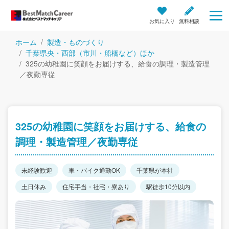
お気に入り
無料相談
ホーム
製造・ものづくり
千葉県央・西部（市川・船橋など）ほか
325の幼稚園に笑顔をお届けする、給食の調理・製造管理
／夜勤専従
325の幼稚園に笑顔をお届けする、給食の
調理・製造管理／夜勤専従
未経験歓迎
車・バイク通勤OK
千葉県が本社
土日休み
住宅手当・社宅・寮あり
駅徒歩10分以内