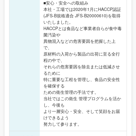
■安心・安全への取組み
本社・工場では2020年1月にHACCP認証
(JFS-B規格適合 JFS-B20000610)を取得
いたしました。
HACCPとは食品など事業者自らが食中毒
菌汚染や
異物混入などの危害要因を把握した上
で、
原材料の入荷から製品の出荷に至る全行
程の中で、
それらの危害要因を除去または低減させ
るために
特に重要な工程を管理し、食品の安全性
を確保する
ための衛生管理の手法です。
当社ではこの衛生 管理プログラムを活か
し、今後も
より一層安心・安全、そして笑顔をお届
けできるよう
努力して参ります。