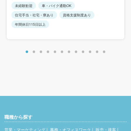
未経験歓迎
車・バイク通勤OK
＜想定年収＞
住宅手当・社宅・寮あり
資格支援制度あり
368万5300円～420万3700円
年間休日115日以上
＜年収モデル＞
年収約368万円／正社員：高卒7年目・25歳相当
年収約394万円／正社員：高卒12年目・30歳相当
年収約420万円／正社員：高卒17年目・35歳相当
※これまでのキャリアを評価します。
＜別途手当＞
住宅手当：8,000円
家族手当：8,000円（扶養配偶者＋子1人）
時間外手当
通勤手当
職種から探す
営業・マーケティング
事務・オフィスワーク
販売・接客