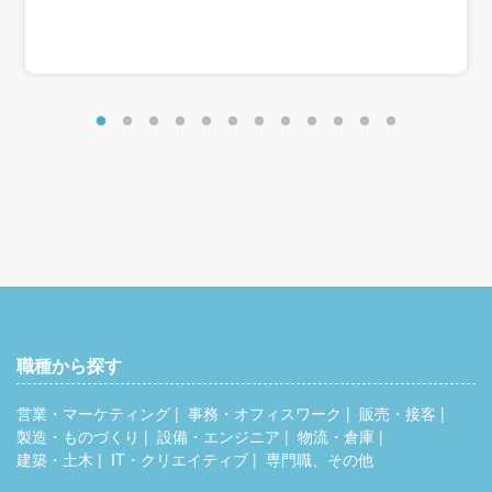
21歳・第二種電気工事士：年収390万円
22歳・第一種電気工事士：年収410万円
26歳・第一種電気工事士：年収490万円
※条件：扶養家族あり、賞与4.5ヶ月、別途残業代支給の場
合
＜各種手当＞
資格手当：0～9,000円
家族手当：0～25,500円
職種から探す
営業・マーケティング
事務・オフィスワーク
販売・接客
製造・ものづくり
設備・エンジニア
物流・倉庫
建築・土木
IT・クリエイティブ
専門職、その他