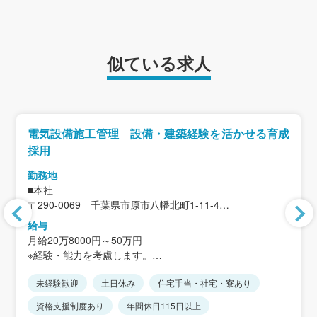
似ている求人
電気設備施工管理 設備・建築経験を活かせる育成
採用
勤務地
■本社
〒290-0069 千葉県市原市八幡北町1-11-4
＜アクセス＞
給与
JR内房線「八幡宿駅」徒歩10分
月給20万8000円～50万円
※マイカー通勤可・無料駐車場あり
※経験・能力を考慮します。
※現場は千葉県全域・東京都全域
※賃金は年齢・資格・能力に準じて決定します。
※直行直帰可
未経験歓迎
土日休み
住宅手当・社宅・寮あり
※固定残業代なし。残業代は別途支給。
※希望者は東京都品川区の事業所での就業も可能
資格支援制度あり
年間休日115日以上
※転勤なし。万が一の場合も五反田事務所
＜モデル年収＞