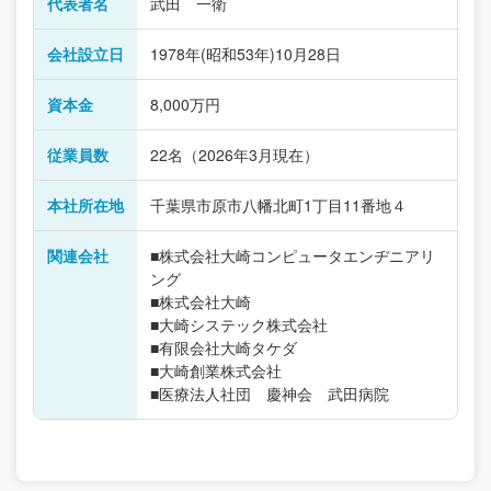
代表者名
武田 一衛
会社設立日
1978年(昭和53年)10月28日
資本金
8,000万円
従業員数
22名（2026年3月現在）
本社所在地
千葉県市原市八幡北町1丁目11番地４
関連会社
■株式会社大崎コンピュータエンヂニアリ
ング
■株式会社大崎
■大崎システック株式会社
■有限会社大崎タケダ
■大崎創業株式会社
■医療法人社団 慶神会 武田病院