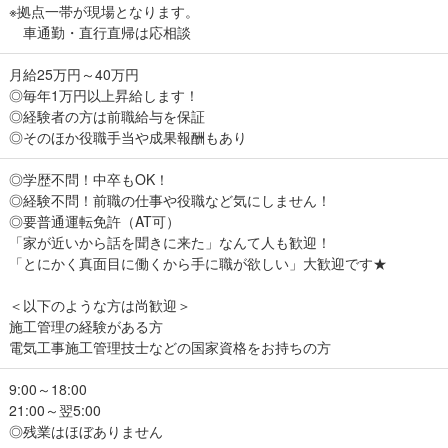
※拠点一帯が現場となります。
車通勤・直行直帰は応相談
月給25万円～40万円
◎毎年1万円以上昇給します！
◎経験者の方は前職給与を保証
◎そのほか役職手当や成果報酬もあり
◎学歴不問！中卒もOK！
◎経験不問！前職の仕事や役職など気にしません！
◎要普通運転免許（AT可）
「家が近いから話を聞きに来た」なんて人も歓迎！
「とにかく真面目に働くから手に職が欲しい」大歓迎です★
＜以下のような方は尚歓迎＞
施工管理の経験がある方
電気工事施工管理技士などの国家資格をお持ちの方
9:00～18:00
21:00～翌5:00
◎残業はほぼありません