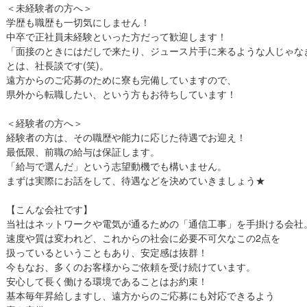
＜未経験者の方へ＞
学歴も職歴も一切気にしません！
中卒で正社員未経験といった方だって歓迎します！
「面接のときにはだしで来たり、ジュース片手に来るような人じゃな
とは、社長談です(笑)。
遠方からのご応募のために寮も完備していますので、
県外から転職したい、という方もお待ちしています！
＜経験者の方へ＞
経験者の方は、その職歴や能力に応じた待遇でお迎え！
最低限、前職の給与は保証します。
「給与で選んだ」という志望動機でも構いません。
まずは実際にお話をして、待遇などを決めていきましょう★
【こんな会社です】
当社はネットワークや電気が通るための「通信工事」を手掛ける会社
速度や質は変われど、これからの社会に必要不可欠なこの2点を
扱っているということもあり、安定感は抜群！
今もなお、多くのお客様からご依頼を受け続けています。
安心して長く働ける環境であることはお約束！
基本毎年昇給しますし、遠方からのご応募にも対応できるよう