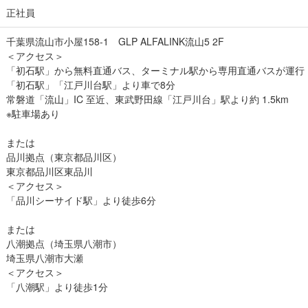
正社員
千葉県流山市小屋158-1 GLP ALFALINK流山5 2F
＜アクセス＞
「初石駅」から無料直通バス、ターミナル駅から専用直通バスが運行
「初石駅」「江戸川台駅」より車で8分
常磐道「流山」IC 至近、東武野田線「江戸川台」駅より約 1.5km
※駐車場あり
または
品川拠点（東京都品川区）
東京都品川区東品川
＜アクセス＞
「品川シーサイド駅」より徒歩6分
または
八潮拠点（埼玉県八潮市）
埼玉県八潮市大瀬
＜アクセス＞
「八潮駅」より徒歩1分