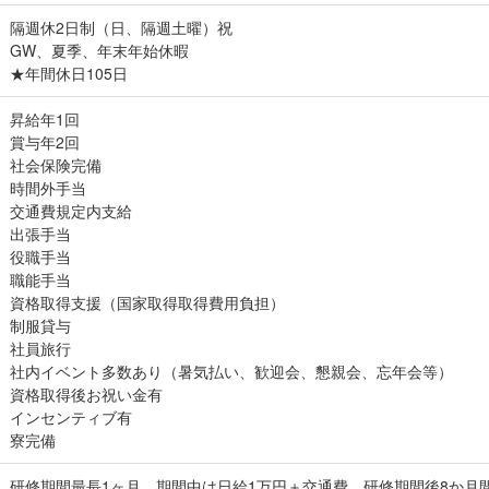
隔週休2日制（日、隔週土曜）祝
GW、夏季、年末年始休暇
★年間休日105日
昇給年1回
賞与年2回
社会保険完備
時間外手当
交通費規定内支給
出張手当
役職手当
職能手当
資格取得支援（国家取得取得費用負担）
制服貸与
社員旅行
社内イベント多数あり（暑気払い、歓迎会、懇親会、忘年会等）
資格取得後お祝い金有
インセンティブ有
寮完備
研修期間最長1ヶ月…期間中は日給1万円＋交通費。研修期間後8か月