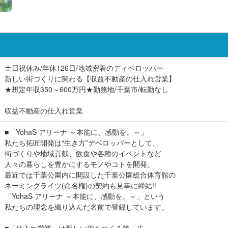
土日祝休み/年休126日/地域密着のディベロッパー
新しい街づくりに関わる【収益不動産の仕入れ営業】
★想定年収350～600万円★勤務地/千葉市/転勤なし
収益不動産の仕入れ営業
■「YohaS アリーナ ～本能に、感動を。～」
私たち拓匠開発は“生き方”デベロッパーとして、
街づくりや地域貢献、飲食や各種のイベントなど
人々の暮らしを豊かにするモノやコトを開発。
最近では千葉公園内に開設した千葉公園総合体育館の
ネーミングライツ(命名権)の契約も見事に締結!!
「YohaS アリーナ ～本能に、感動を。～」という
私たちの理念を織り込んだ名前で登録しています。
■「仕入れ営業」は新しい街をつくる第一歩