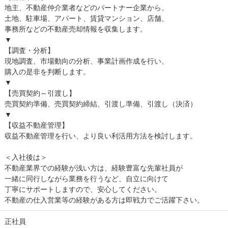
地主、不動産仲介業者などのパートナー企業から、
土地、駐車場、アパート、賃貸マンション、店舗、
事務所などの不動産売却情報を収集します。
▼
【調査・分析】
現地調査、市場動向の分析、事業計画作成を行い、
購入の是非を判断します。
▼
【売買契約～引渡し】
売買契約準備、売買契約締結、引渡し準備、引渡し（決済）
▼
【収益不動産管理】
収益不動産管理を行い、より良い利活用方法を検討します。
＜入社後は＞
不動産業界での経験が浅い方は、経験豊富な先輩社員が
一緒に同行しながら業務を行うなど、自立に向けて
丁寧にサポートしますので、安心してください。
不動産の仕入営業等の経験がある方は即戦力でご活躍下さい。
正社員