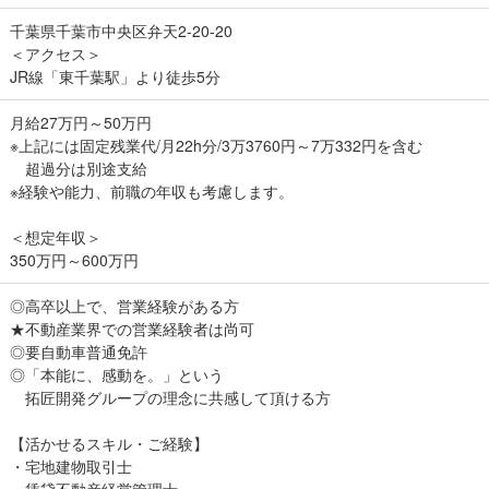
千葉県千葉市中央区弁天2-20-20
＜アクセス＞
JR線「東千葉駅」より徒歩5分
月給27万円～50万円
※上記には固定残業代/月22h分/3万3760円～7万332円を含む
超過分は別途支給
※経験や能力、前職の年収も考慮します。
＜想定年収＞
350万円～600万円
◎高卒以上で、営業経験がある方
★不動産業界での営業経験者は尚可
◎要自動車普通免許
◎「本能に、感動を。」という
拓匠開発グループの理念に共感して頂ける方
【活かせるスキル・ご経験】
・宅地建物取引士
・賃貸不動産経営管理士