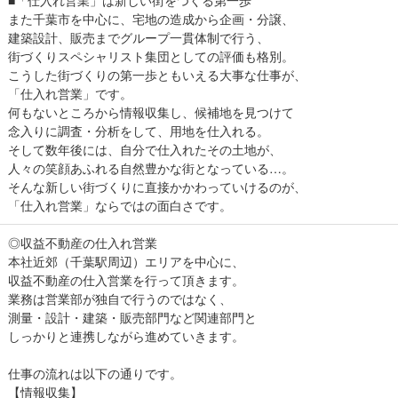
また千葉市を中心に、宅地の造成から企画・分譲、
建築設計、販売までグループ一貫体制で行う、
街づくりスペシャリスト集団としての評価も格別。
こうした街づくりの第一歩ともいえる大事な仕事が、
「仕入れ営業」です。
何もないところから情報収集し、候補地を見つけて
念入りに調査・分析をして、用地を仕入れる。
そして数年後には、自分で仕入れたその土地が、
人々の笑顔あふれる自然豊かな街となっている…。
そんな新しい街づくりに直接かかわっていけるのが、
「仕入れ営業」ならではの面白さです。
◎収益不動産の仕入れ営業
本社近郊（千葉駅周辺）エリアを中心に、
収益不動産の仕入営業を行って頂きます。
業務は営業部が独自で行うのではなく、
測量・設計・建築・販売部門など関連部門と
しっかりと連携しながら進めていきます。
仕事の流れは以下の通りです。
【情報収集】