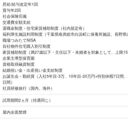
昇給/給与改定年1回
賞与年2回
社会保険完備
交通費全額支給
退職金制度・住宅家賃補助制度（社内規定有）
福利厚生施設利用制度（千葉県南房総市白浜町に保養所施設、長野県
職場つみたてNISA
自社物件住宅購入割引制度
家賃補助制度（満27歳以下・主任以下・未婚者を対象として、上限15,
企業主導型保育園
資格取得融資制度
結婚祝い金・出産祝い金支給制度
お誕生会・勤続賞（入社5年目-3万、10年目-20万円+特別休暇7日間、
日間）
社員研修旅行（国内、海外）
試用期間2ヵ月（待遇同じ）
屋内全面禁煙