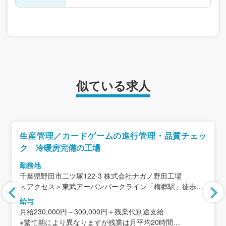
似ている求人
生産管理／カードゲームの進行管理・品質チェッ
ク 冷暖房完備の工場
勤務地
千葉県野田市二ツ塚122-3 株式会社ナガノ野田工場
＜アクセス＞東武アーバンパークライン「梅郷駅」徒歩18
分／車で3分
給与
(梅郷駅は柏駅から電車で17分)
月給230,000円～300,000円＋残業代別途支給
※車通勤OK（駐車場完備・交通費はガソリン代として支
※繁忙期により異なりますが残業は月平均20時間