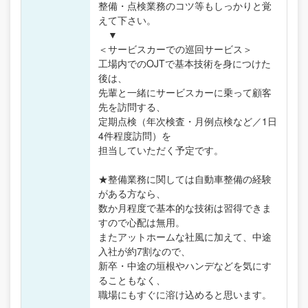
整備・点検業務のコツ等もしっかりと覚
えて下さい。
▼
＜サービスカーでの巡回サービス＞
工場内でのOJTで基本技術を身につけた
後は、
先輩と一緒にサービスカーに乗って顧客
先を訪問する、
定期点検（年次検査・月例点検など／1日
4件程度訪問）を
担当していただく予定です。
★整備業務に関しては自動車整備の経験
がある方なら、
数か月程度で基本的な技術は習得できま
すので心配は無用。
またアットホームな社風に加えて、中途
入社が約7割なので、
新卒・中途の垣根やハンデなどを気にす
ることもなく、
職場にもすぐに溶け込めると思います。