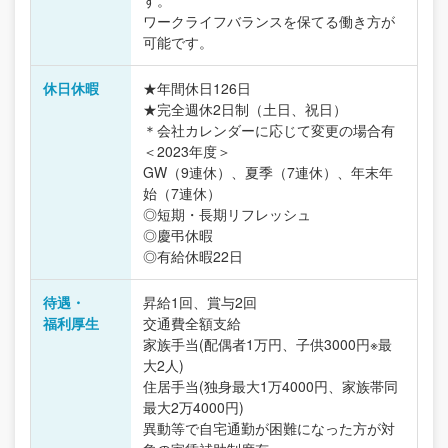
す。
ワークライフバランスを保てる働き方が
可能です。
休日休暇
★年間休日126日
★完全週休2日制（土日、祝日）
＊会社カレンダーに応じて変更の場合有
＜2023年度＞
GW（9連休）、夏季（7連休）、年末年
始（7連休）
◎短期・長期リフレッシュ
◎慶弔休暇
◎有給休暇22日
待遇・
昇給1回、賞与2回
福利厚生
交通費全額支給
家族手当(配偶者1万円、子供3000円※最
大2人)
住居手当(独身最大1万4000円、家族帯同
最大2万4000円)
異動等で自宅通勤が困難になった方が対