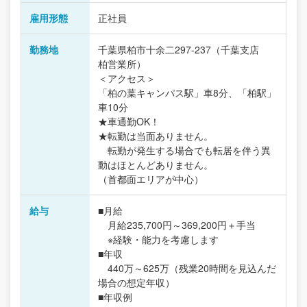
雇用形態
正社員
勤務地
千葉県柏市十余二297-237（千葉支店
柏営業所）
＜アクセス＞
「柏の葉キャンパス駅」車8分、「柏駅」
車10分
★車通勤OK！
★転勤は当面ありません。
転勤が発生する場合でも転居を伴う異
動はほとんどありません。
（首都面エリアが中心）
給与
■月給
月給235,700円～369,200円＋手当
※経験・能力を考慮します
■年収
440万～625万（残業20時間を見込んだ
場合の想定年収）
■年収例