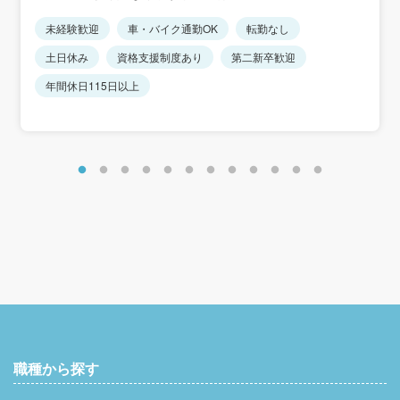
給）
※年齢・経験を十分に考慮して決定します。
※転勤は一切ありません
未経験歓迎
車・バイク通勤OK
転勤なし
＜年収例＞330～450万円
土日休み
資格支援制度あり
第二新卒歓迎
年間休日115日以上
職種から探す