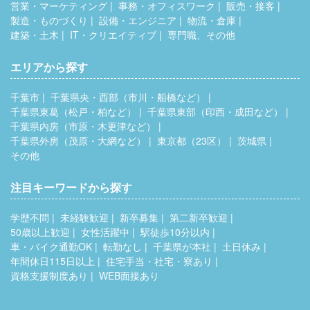
営業・マーケティング
事務・オフィスワーク
販売・接客
製造・ものづくり
設備・エンジニア
物流・倉庫
建築・土木
IT・クリエイティブ
専門職、その他
エリアから探す
千葉市
千葉県央・西部（市川・船橋など）
千葉県東葛（松戸・柏など）
千葉県東部（印西・成田など）
千葉県内房（市原・木更津など）
千葉県外房（茂原・大網など）
東京都（23区）
茨城県
その他
注目キーワードから探す
学歴不問
未経験歓迎
新卒募集
第二新卒歓迎
50歳以上歓迎
女性活躍中
駅徒歩10分以内
車・バイク通勤OK
転勤なし
千葉県が本社
土日休み
年間休日115日以上
住宅手当・社宅・寮あり
資格支援制度あり
WEB面接あり