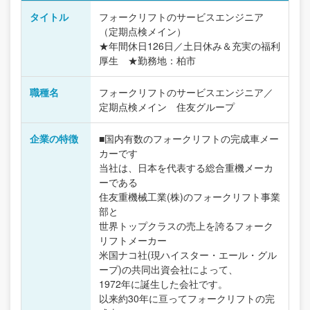
タイトル
フォークリフトのサービスエンジニア
（定期点検メイン）
★年間休日126日／土日休み＆充実の福利
厚生 ★勤務地：柏市
職種名
フォークリフトのサービスエンジニア／
定期点検メイン 住友グループ
企業の特徴
■国内有数のフォークリフトの完成車メー
カーです
当社は、日本を代表する総合重機メーカ
ーである
住友重機械工業(株)のフォークリフト事業
部と
世界トップクラスの売上を誇るフォーク
リフトメーカー
米国ナコ社(現ハイスター・エール・グル
ープ)の共同出資会社によって、
1972年に誕生した会社です。
以来約30年に亘ってフォークリフトの完