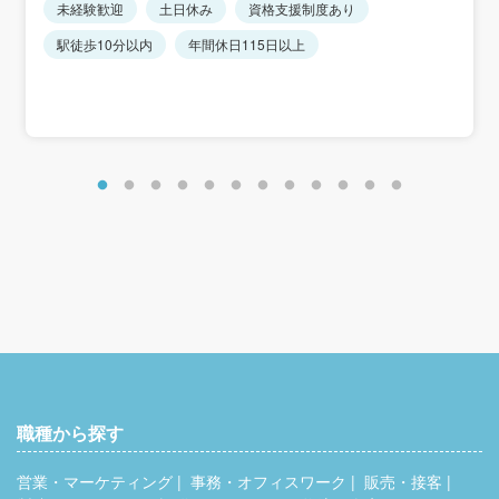
※車通勤相談可
未経験歓迎
土日休み
資格支援制度あり
■昇給年1回
駅徒歩10分以内
年間休日115日以上
■賞与年2回
■各種手当
交通費全額支給
時間外手当全額支給
家族手当
住宅手当
資格手当
役職手当
＜年収例＞
27歳／入社3年目：年収430万円
27歳／入社5年目：年収500万円
38歳／入社15年目・係長：年収700万円
職種から探す
営業・マーケティング
事務・オフィスワーク
販売・接客