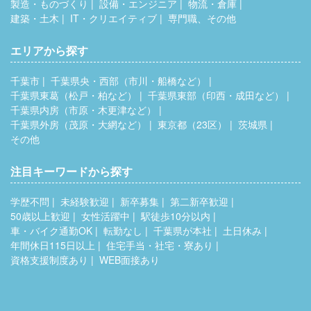
製造・ものづくり
設備・エンジニア
物流・倉庫
建築・土木
IT・クリエイティブ
専門職、その他
エリアから探す
千葉市
千葉県央・西部（市川・船橋など）
千葉県東葛（松戸・柏など）
千葉県東部（印西・成田など）
千葉県内房（市原・木更津など）
千葉県外房（茂原・大網など）
東京都（23区）
茨城県
その他
注目キーワードから探す
学歴不問
未経験歓迎
新卒募集
第二新卒歓迎
50歳以上歓迎
女性活躍中
駅徒歩10分以内
車・バイク通勤OK
転勤なし
千葉県が本社
土日休み
年間休日115日以上
住宅手当・社宅・寮あり
資格支援制度あり
WEB面接あり