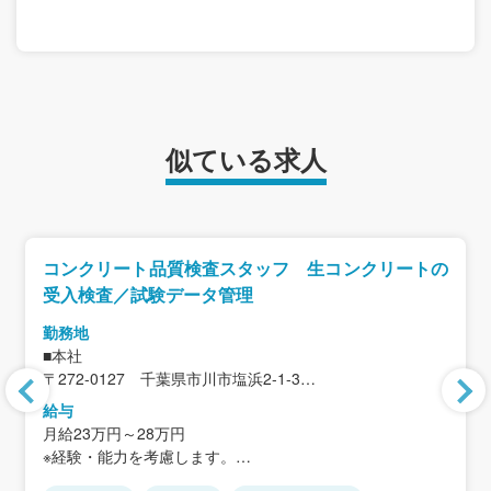
似ている求人
コンクリート品質検査スタッフ 生コンクリートの
受入検査／試験データ管理
勤務地
■本社
〒272-0127 千葉県市川市塩浜2-1-3
＜アクセス＞
給与
JR「市川塩浜」駅から徒歩3分
月給23万円～28万円
※現場への直行あり
※経験・能力を考慮します。
※社用車貸与
※固定残業代なし