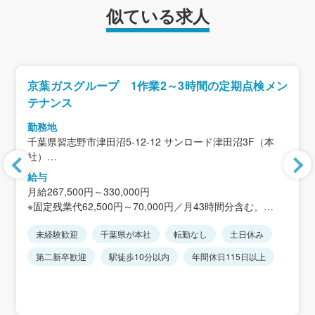
似ている求人
京葉ガスグループ 1作業2～3時間の定期点検メン
テナンス
勤務地
千葉県習志野市津田沼5-12-12 サンロード津田沼3F（本
社）
＜アクセス＞「京成津田沼駅」 徒歩1分、「JR津田沼駅」
給与
徒歩14分
月給267,500円～330,000円
※直行直帰の場合もあり。
※固定残業代62,500円～70,000円／月43時間分含む。
※転勤は一切ありません。
超過分については別途支給します。
未経験歓迎
千葉県が本社
転勤なし
土日休み
※年齢・経験により変動あり。じっくりご相談して決定し
ましょう！
第二新卒歓迎
駅徒歩10分以内
年間休日115日以上
＜年収例＞
370万円～500万円