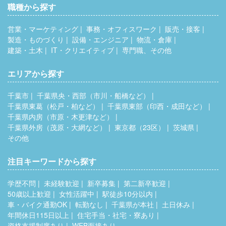
職種から探す
営業・マーケティング
事務・オフィスワーク
販売・接客
製造・ものづくり
設備・エンジニア
物流・倉庫
建築・土木
IT・クリエイティブ
専門職、その他
エリアから探す
千葉市
千葉県央・西部（市川・船橋など）
千葉県東葛（松戸・柏など）
千葉県東部（印西・成田など）
千葉県内房（市原・木更津など）
千葉県外房（茂原・大網など）
東京都（23区）
茨城県
その他
注目キーワードから探す
学歴不問
未経験歓迎
新卒募集
第二新卒歓迎
50歳以上歓迎
女性活躍中
駅徒歩10分以内
車・バイク通勤OK
転勤なし
千葉県が本社
土日休み
年間休日115日以上
住宅手当・社宅・寮あり
資格支援制度あり
WEB面接あり