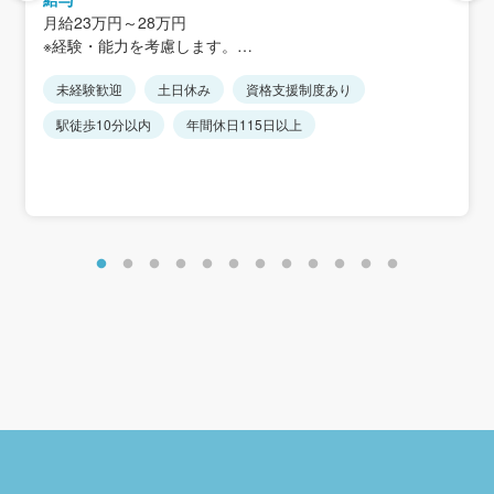
JR「市川塩浜」駅から徒歩3分
月給23万円～28万円
※現場への直行あり
※経験・能力を考慮します。
※社用車貸与
※固定残業代なし
※車通勤相談可
未経験歓迎
土日休み
資格支援制度あり
■昇給年1回
駅徒歩10分以内
年間休日115日以上
■賞与年2回
■各種手当
交通費全額支給
時間外手当全額支給
家族手当
住宅手当
資格手当
役職手当
＜年収例＞
27歳／入社3年目：年収430万円
27歳／入社5年目：年収500万円
38歳／入社15年目・係長：年収700万円