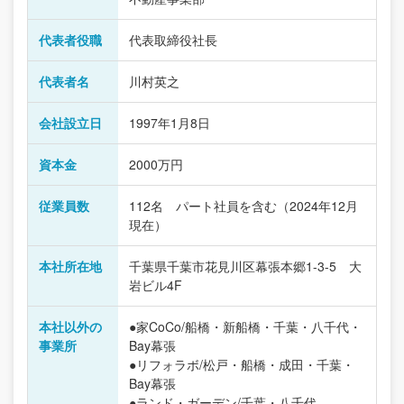
代表者役職
代表取締役社長
代表者名
川村英之
会社設立日
1997年1月8日
資本金
2000万円
従業員数
112名 パート社員を含む（2024年12月
現在）
本社所在地
千葉県千葉市花見川区幕張本郷1-3-5 大
岩ビル4F
本社以外の
●家CoCo/船橋・新船橋・千葉・八千代・
事業所
Bay幕張
●リフォラボ/松戸・船橋・成田・千葉・
Bay幕張
●ランド・ガーデン/千葉・八千代