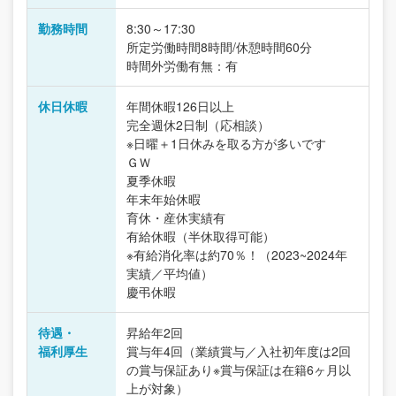
勤務時間
8:30～17:30
所定労働時間8時間/休憩時間60分
時間外労働有無：有
休日休暇
年間休暇126日以上
完全週休2日制（応相談）
※日曜＋1日休みを取る方が多いです
ＧＷ
夏季休暇
年末年始休暇
育休・産休実績有
有給休暇（半休取得可能）
※有給消化率は約70％！（2023~2024年
実績／平均値）
慶弔休暇
待遇・
昇給年2回
福利厚生
賞与年4回（業績賞与／入社初年度は2回
の賞与保証あり※賞与保証は在籍6ヶ月以
上が対象）