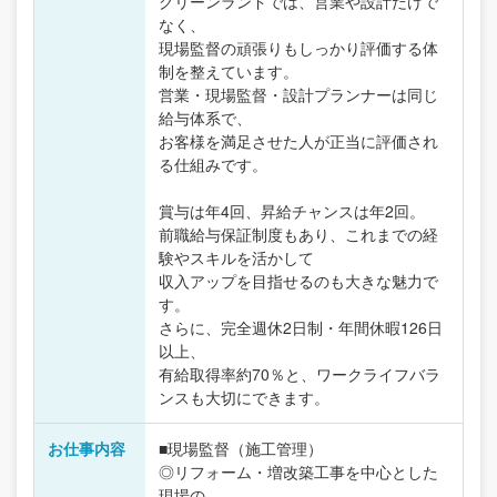
グリーンランドでは、営業や設計だけで
なく、
現場監督の頑張りもしっかり評価する体
制を整えています。
営業・現場監督・設計プランナーは同じ
給与体系で、
お客様を満足させた人が正当に評価され
る仕組みです。
賞与は年4回、昇給チャンスは年2回。
前職給与保証制度もあり、これまでの経
験やスキルを活かして
収入アップを目指せるのも大きな魅力で
す。
さらに、完全週休2日制・年間休暇126日
以上、
有給取得率約70％と、ワークライフバラ
ンスも大切にできます。
お仕事内容
■現場監督（施工管理）
◎リフォーム・増改築工事を中心とした
現場の、