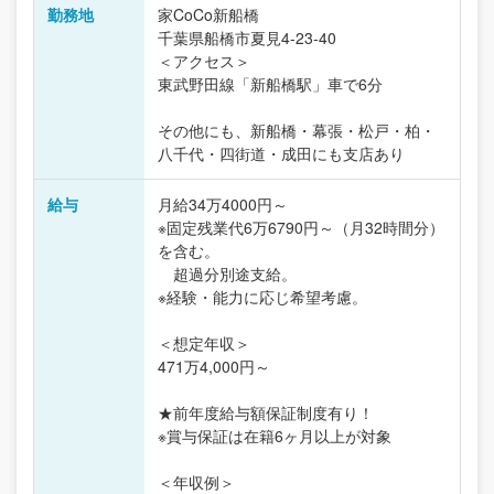
勤務地
家CoCo新船橋
千葉県船橋市夏見4-23-40
＜アクセス＞
東武野田線「新船橋駅」車で6分
その他にも、新船橋・幕張・松戸・柏・
八千代・四街道・成田にも支店あり
給与
月給34万4000円～
※固定残業代6万6790円～（月32時間分）
を含む。
超過分別途支給。
※経験・能力に応じ希望考慮。
＜想定年収＞
471万4,000円～
★前年度給与額保証制度有り！
※賞与保証は在籍6ヶ月以上が対象
＜年収例＞