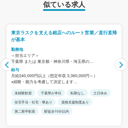
似ている求人
東京ラスクを支える銘店へのルート営業／直行直帰
が基本
勤務地
＜担当エリア＞
千葉県 または 東京都・神奈川県・埼玉県の
イオン・イトーヨーカドー・百貨店など
給与
月給240,000円以上（想定年収 3,360,000円～）
本社：千葉県松戸市下矢切141-1（矢切駅 徒歩1分）
※経験・能力を考慮して決定します
※直行直帰が基本
※短時間正社員はみなし残業はありません
※本社出勤は週1〜2日程度
未経験歓迎
千葉県が本社
転勤なし
土日休み
※短時間正社員からエリア限定総合職や総合職への転換も
可能です。
住宅手当・社宅・寮あり
資格支援制度あり
第二新卒歓迎
駅徒歩10分以内