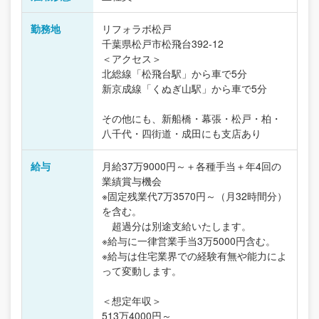
勤務地
リフォラボ松戸
千葉県松戸市松飛台392-12
＜アクセス＞
北総線「松飛台駅」から車で5分
新京成線「くぬぎ山駅」から車で5分
その他にも、新船橋・幕張・松戸・柏・
八千代・四街道・成田にも支店あり
給与
月給37万9000円～＋各種手当＋年4回の
業績賞与機会
※固定残業代7万3570円～（月32時間分）
を含む。
超過分は別途支給いたします。
※給与に一律営業手当3万5000円含む。
※給与は住宅業界での経験有無や能力によ
って変動します。
＜想定年収＞
513万4000円～