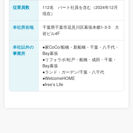
従業員数
112名 パート社員を含む（2024年12月
現在）
本社所在地
千葉県千葉市花見川区幕張本郷1-3-5 大
岩ビル4F
本社以外の
●家CoCo/船橋・新船橋・千葉・八千代・
事業所
Bay幕張
●リフォラボ/松戸・船橋・成田・千葉・
Bay幕張
●ランド・ガーデン/千葉・八千代
●WelcomeHOME
●free’s Life