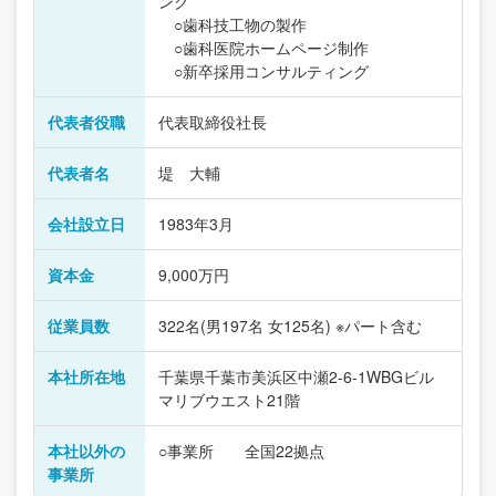
ング
○歯科技工物の製作
○歯科医院ホームページ制作
○新卒採用コンサルティング
代表者役職
代表取締役社長
代表者名
堤 大輔
会社設立日
1983年3月
資本金
9,000万円
従業員数
322名(男197名 女125名) ※パート含む
本社所在地
千葉県千葉市美浜区中瀬2-6-1WBGビル
マリブウエスト21階
本社以外の
○事業所 全国22拠点
事業所