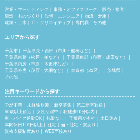
営業・マーケティング
事務・オフィスワーク
販売・接客
製造・ものづくり
設備・エンジニア
物流・倉庫
建築・土木
IT・クリエイティブ
専門職、その他
エリアから探す
千葉市
千葉県央・西部（市川・船橋など）
千葉県東葛（松戸・柏など）
千葉県東部（印西・成田など）
千葉県内房（市原・木更津など）
千葉県外房（茂原・大網など）
東京都（23区）
茨城県
その他
注目キーワードから探す
学歴不問
未経験歓迎
新卒募集
第二新卒歓迎
50歳以上歓迎
女性活躍中
駅徒歩10分以内
車・バイク通勤OK
転勤なし
千葉県が本社
土日休み
年間休日115日以上
住宅手当・社宅・寮あり
資格支援制度あり
WEB面接あり