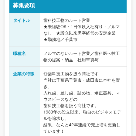
募集要項
タイトル
歯科技工物のルート営業
★未経験OK・1日体験入社有り・ノルマ
なし ★設立以来黒字経営の安定企業
★勤務地／千葉市
職種名
ノルマのないルート営業／歯科医へ技工
物の提案・納品 社用車貸与
企業の特徴
◎歯科技工物を扱う商社です
当社は千葉県千葉市・成田市に本社を置
き、
入れ歯、差し歯、詰め物、矯正器具、マ
ウスピースなどの
歯科技工物を扱う商社です。
1983年の設立以来、独自のビジネスモデ
ルを追求し、
結果、なんと42年連続で売上増を更新し
ています！