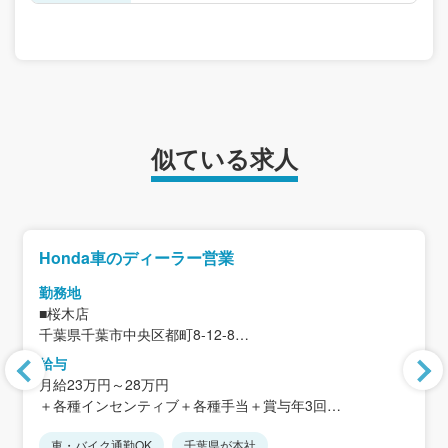
似ている求人
Honda車のディーラー営業
勤務地
■桜木店
千葉県千葉市中央区都町8-12-8
給与
＜アクセス＞
月給23万円～28万円
・千葉都市モノレール「桜木駅」から徒歩約24分
＋各種インセンティブ＋各種手当＋賞与年3回
・貝塚ICから車で約3分
★マイカー通勤可
車・バイク通勤OK
千葉県が本社
※固定残業代制なし