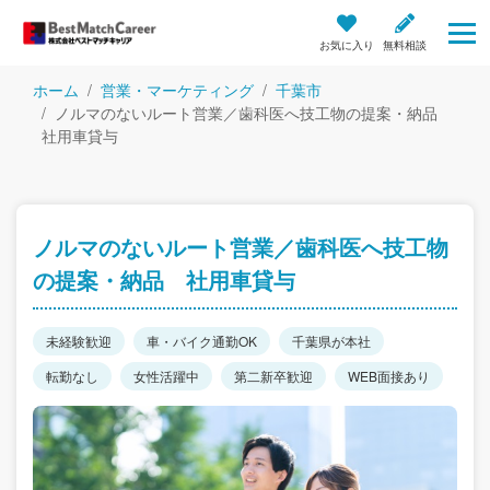
お気に入り
無料相談
ホーム
営業・マーケティング
千葉市
ノルマのないルート営業／歯科医へ技工物の提案・納品
社用車貸与
ノルマのないルート営業／歯科医へ技工物
の提案・納品 社用車貸与
未経験歓迎
車・バイク通勤OK
千葉県が本社
転勤なし
女性活躍中
第二新卒歓迎
WEB面接あり