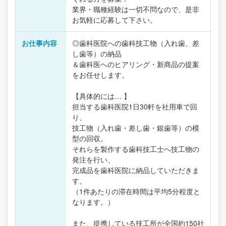
業界・職種経験は一切不問なので、是非
お気軽に応募して下さい。
お仕事内容
◎歯科医院への歯科技工物（入れ歯、差
し歯等）の納品
＆歯科医へのヒアリング・新商品の提案
をお任せします。
【具体的には… 】
担当する歯科医院1日30軒を社用車で回
り、
技工物（入れ歯・差し歯・銀歯等）の模
型の回収。
それらを製作する歯科技工士へ技工物の
発注を行い、
完成品を歯科医院に納品していただきま
す。
（1件あたりの滞在時間は平均5分程度と
なります。）
また、提携している技工所が全国約150社