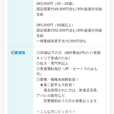
263,500円（25～29歳）
固定残業代48,500円含む/30h/超過分別途
支給
283,500円（30歳以上）
固定残業代52,500円含む/30h/超過分別途
支給
一律業績加算手当15,000円含む
応募資格
◎35歳以下の方（例外事由3号のイ/長期
キャリア形成のため）
◎短大・専門卒以上
◎普通運転免許（AT・オートマのみも
可）
◎業種・職種未経験歓迎！
★第二新卒も大歓迎！
過去採用された方は、飲食店店長、
アパレル販売など、
営業職初めての方が多数おります。
＜こんな方にピッタリ＞