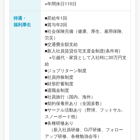
※年間休日110日
待遇・
■昇給年1回
福利厚生
■賞与年2回
■社会保険完備（健康、厚生、雇用保険、
労災）
■交通費全額支給
■新入社員賃貸住宅支度金制度(条件有)
※引越代・家賃として入社時に30万円支
給
■ジョブリターン制度
■社員持株制度
■財形貯蓄制度
■退職金制度
■社員旅行（国内、海外）
■契約保養所あり（全国多数）
■サークル活動あり（野球、フットサル、
スノーボード他）
■各種研修あり
（新入社員研修、OJT研修、フォロー
アップ研修、各種勉強会等）