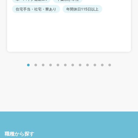
★転居を伴う転勤なし（近隣店舗への異動あり）
※時間外手当は別途全額支給します。
住宅手当・社宅・寮あり
年間休日115日以上
※経験・能力を考慮します。
＜賞与実績＞
入社2年目以降：年間平均5.9カ月分
初年度：年間平均2.4カ月分
＜想定年収＞
初年度：400万円～500万円
＜年収例＞
年収485万円／入社4年目・27歳・営業職経験4年
年収682万円／入社11年目・34歳・営業職経験11年
職種から探す