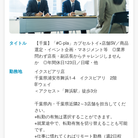
タイトル
【千葉】「#C-pla」カプセルトイ×店舗SV／商品
選定・イベント企画・マネジメント等 ◎業界
問わず店長・副店長からチャレンジしません
か ◎年間休日123日／日曜・他
勤務地
イクスピアリ店
千葉県浦安市舞浜1-4 イクスピアリ 2階
B’ウェイ
＜アクセス＞「舞浜駅」徒歩3分
千葉県内・千葉県近隣2～3店舗を担当してくだ
さい。
※転勤の有無は選択することができます。
※就業途中で、転勤有無を切り替えることも可能
です。
※仕事に慣れてくればリモート勤務（週2日程