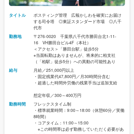
タイトル
ポスティング管理 広報かしわを確実にお届け
する司令塔 ◎東証スタンダード市場 ◎八千
代市
勤務地
〒276-0020 千葉県八千代市勝田台北1-11-
16 VH勝田台ビル4F（本社）
＜アクセス＞「勝田台駅」徒歩5分
※当面転勤はありませんが、将来的に柏支社
（「柏駅」徒歩5分）への異動の可能性あり
給与
月給／251,000円以上
・固定残業代47,800円／月30時間分含む
・超過した時間外労働の残業手当は追加支給
想定年収／300～400万円
勤務時間
フレックスタイム制
・標準就業時間：9:00～18:00（休憩60分／実働
8時間）
・コアタイム：11:00～15:00
※この時間帯は必ず勤務していただく必要があ