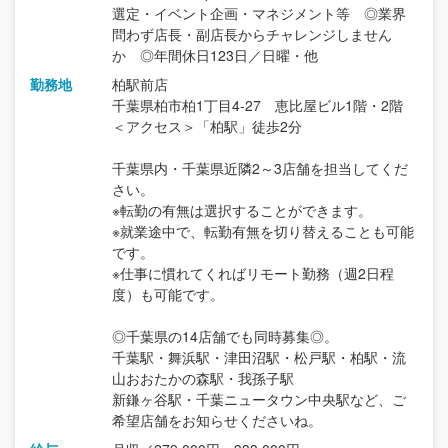
選定・イベント企画・マネジメント等 ◎業界
問わず店長・副店長からチャレンジしません
か ◎年間休日123日／日曜・他
勤務地
柏駅前店
千葉県柏市柏1丁目4-27 恵比屋ビル1階・2階
＜アクセス＞「柏駅」徒歩2分
千葉県内・千葉県近隣2～3店舗を担当してくだ
さい。
※転勤の有無は選択することができます。
※就業途中で、転勤有無を切り替えることも可能
です。
※仕事に慣れてくればリモート勤務（週2日程
度）も可能です。
◎千葉県の14店舗でも同時募集◎。
千葉駅・舞浜駅・津田沼駅・松戸駅・柏駅・流
山おおたかの森駅・我孫子駅
新鎌ヶ谷駅・千葉ニュータウン中央駅など、ご
希望店舗をお知らせくださいね。