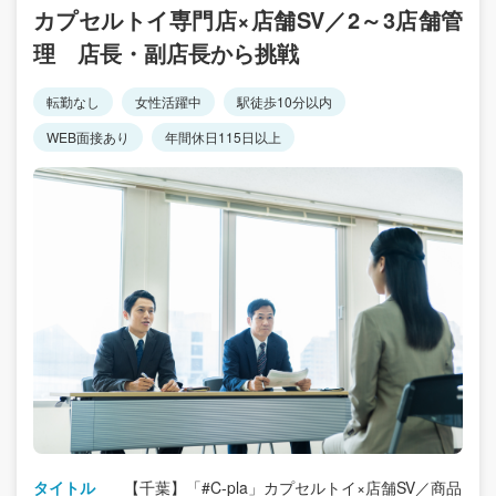
カプセルトイ専門店×店舗SV／2～3店舗管
理 店長・副店長から挑戦
転勤なし
女性活躍中
駅徒歩10分以内
WEB面接あり
年間休日115日以上
タイトル
【千葉】「#C-pla」カプセルトイ×店舗SV／商品