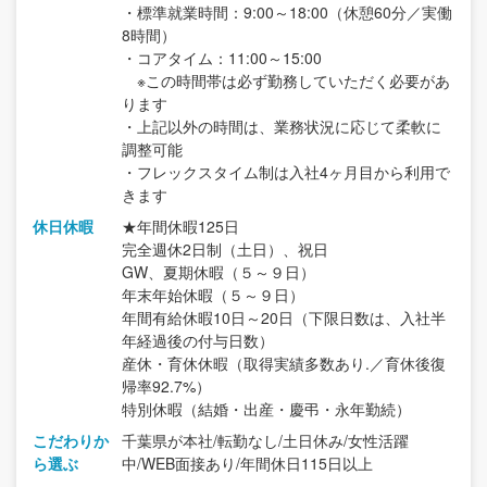
・標準就業時間：9:00～18:00（休憩60分／実働
8時間）
・コアタイム：11:00～15:00
※この時間帯は必ず勤務していただく必要があ
ります
・上記以外の時間は、業務状況に応じて柔軟に
調整可能
・フレックスタイム制は入社4ヶ月目から利用で
きます
休日休暇
★年間休暇125日
完全週休2日制（土日）、祝日
GW、夏期休暇（５～９日）
年末年始休暇（５～９日）
年間有給休暇10日～20日（下限日数は、入社半
年経過後の付与日数）
産休・育休休暇（取得実績多数あり.／育休後復
帰率92.7%）
特別休暇（結婚・出産・慶弔・永年勤続）
こだわりか
千葉県が本社/転勤なし/土日休み/女性活躍
ら選ぶ
中/WEB面接あり/年間休日115日以上