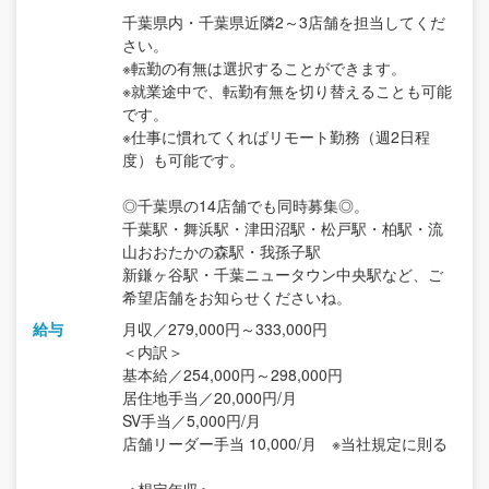
千葉県内・千葉県近隣2～3店舗を担当してくだ
さい。
※転勤の有無は選択することができます。
※就業途中で、転勤有無を切り替えることも可能
です。
※仕事に慣れてくればリモート勤務（週2日程
度）も可能です。
◎千葉県の14店舗でも同時募集◎。
千葉駅・舞浜駅・津田沼駅・松戸駅・柏駅・流
山おおたかの森駅・我孫子駅
新鎌ヶ谷駅・千葉ニュータウン中央駅など、ご
希望店舗をお知らせくださいね。
給与
月収／279,000円～333,000円
＜内訳＞
基本給／254,000円～298,000円
居住地手当／20,000円/月
SV手当／5,000円/月
店舗リーダー手当 10,000/月 ※当社規定に則る
＜想定年収＞