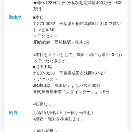
★年休123日/土日祝休み/想定年収400万円～600
万円
勤務地
■本社
〒273-0032 千葉県船橋市葛飾町2-340 フロン
トンビル6F
＜アクセス＞
JR総武線「西船橋駅」徒歩3分
※本社をメインとして、成田工場にも週2～3回行
っていただきます。
■成田工場
〒287-0206 千葉県成田市浅間467-27
＜アクセス＞
JR成田線「成田駅」よりバス約30分
東関東自動車道「大栄インター」より5分
※転勤なし
給与
月給25万円以上（一律手当含む）
※経験・能力を考慮します。
＜給与補足＞