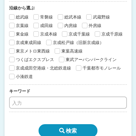
沿線から選ぶ
総武線
常磐線
総武本線
武蔵野線
京葉線
成田線
内房線
外房線
東金線
京成本線
京成千葉線
京成千原線
京成東成田線
京成松戸線（旧新京成線）
東京メトロ東西線
東葉高速線
つくばエクスプレス
東武アーバンパークライン
京成成田空港線・北総鉄道線
千葉都市モノレール
小湊鉄道
キーワード
検索