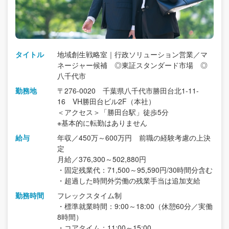
タイトル
地域創生戦略室｜行政ソリューション営業／マ
ネージャー候補 ◎東証スタンダード市場 ◎
八千代市
勤務地
〒276-0020 千葉県八千代市勝田台北1-11-
16 VH勝田台ビル2F（本社）
＜アクセス＞「勝田台駅」徒歩5分
※基本的に転勤はありません
給与
年収／450万～600万円 前職の経験考慮の上決
定
月給／376,300～502,880円
・固定残業代：71,500～95,590円/30時間分含む
・超過した時間外労働の残業手当は追加支給
勤務時間
フレックスタイム制
・標準就業時間：9:00～18:00（休憩60分／実働
8時間）
・コアタイム：11:00～15:00