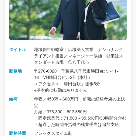
タイトル
地域創生戦略室｜広域法人営業 ナショナルク
ライアント担当／マネージャー候補 ◎東証ス
タンダード市場 ◎八千代市
勤務地
〒276-0020 千葉県八千代市勝田台北1-11-
16 VH勝田台ビル2F（本社）
＜アクセス＞「勝田台駅」徒歩5分
※基本的に転勤はありません
給与
年収／450万～600万円 前職の経験考慮の上決
定
月給／376,300～502,880円
・固定残業代：71,500～95,590円/30時間分含む
・超過した時間外労働の残業手当は追加支給
勤務時間
フレックスタイム制