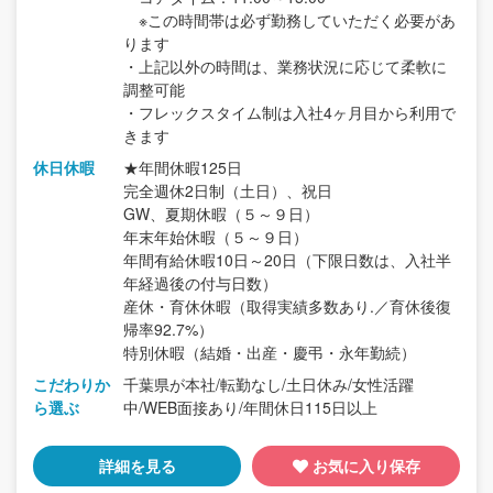
※この時間帯は必ず勤務していただく必要があ
ります
・上記以外の時間は、業務状況に応じて柔軟に
調整可能
・フレックスタイム制は入社4ヶ月目から利用で
きます
休日休暇
★年間休暇125日
完全週休2日制（土日）、祝日
GW、夏期休暇（５～９日）
年末年始休暇（５～９日）
年間有給休暇10日～20日（下限日数は、入社半
年経過後の付与日数）
産休・育休休暇（取得実績多数あり.／育休後復
帰率92.7%）
特別休暇（結婚・出産・慶弔・永年勤続）
こだわりか
千葉県が本社/転勤なし/土日休み/女性活躍
ら選ぶ
中/WEB面接あり/年間休日115日以上
詳細を見る
お気に入り保存