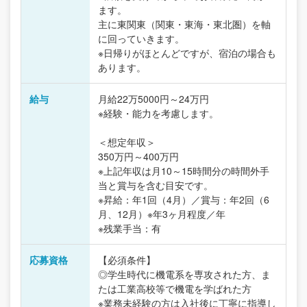
ます。
主に東関東（関東・東海・東北圏）を軸
に回っていきます。
※日帰りがほとんどですが、宿泊の場合も
あります。
給与
月給22万5000円～24万円
※経験・能力を考慮します。
＜想定年収＞
350万円～400万円
※上記年収は月10～15時間分の時間外手
当と賞与を含む目安です。
※昇給：年1回（4月）／賞与：年2回（6
月、12月）※年3ヶ月程度／年
※残業手当：有
応募資格
【必須条件】
◎学生時代に機電系を専攻された方、ま
たは工業高校等で機電を学ばれた方
※業務未経験の方は入社後に丁寧に指導し