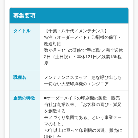
募集要項
タイトル
【千葉・八千代／メンテナンス】
特注（オーダーメイド）印刷機の保守・
改造対応
数か月～1年の研修で“手に職”／完全週休
2日（土日祝）・年休121日／残業15h程
度
職種名
メンテナンススタッフ 急な呼び出しも
一切ない大型印刷機のエンジニア
企業の特徴
■オーダーメイドの印刷機の製造・販売
当社は創業以来、「お客様の喜び・満足
を創造する
モノづくり集団である」という事業テー
マのもと、
70年以上に亘って印刷機の製造、販売に
特化した