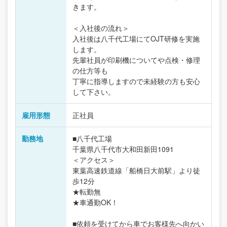
きます。
＜入社後の流れ＞
入社後は八千代工場にてOJT研修を実施
します。
先輩社員が印刷機についてや点検・修理
の仕方等も
丁寧に指導しますので未経験の方も安心
して下さい。
雇用形態
正社員
勤務地
■八千代工場
千葉県八千代市大和田新田1091
＜アクセス＞
東葉高速鉄道線「船橋日大前駅」より徒
歩12分
★転勤無
★車通勤OK！
■依頼を受けてから車でお客様先へ向かい