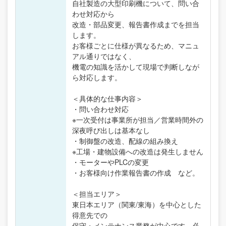
自社製造の大型印刷機について、問い合
わせ対応から
改造・部品変更、報告書作成までを担当
します。
お客様ごとに仕様が異なるため、マニュ
アル通りではなく、
機電の知識を活かして現場で判断しなが
ら対応します。
＜具体的な仕事内容＞
・問い合わせ対応
※一次受付は事業所が担当／営業時間外の
深夜呼び出しは基本なし
・制御盤の改造、配線の組み換え
※工場・建物設備への改造は発生しません
・モーターやPLCの変更
・お客様向け作業報告書の作成 など。
＜担当エリア＞
東日本エリア（関東/東海）を中心とした
得意先での
保守・メンテナンス業務が中心です。必