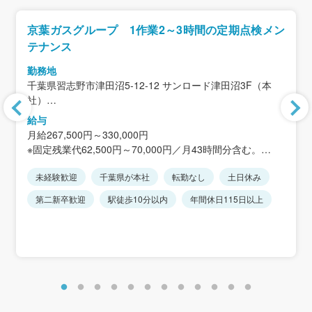
京葉ガスグループ 1作業2～3時間の定期点検メン
テナンス
勤務地
千葉県習志野市津田沼5-12-12 サンロード津田沼3F（本
社）
＜アクセス＞「京成津田沼駅」 徒歩1分、「JR津田沼駅」
給与
徒歩14分
月給267,500円～330,000円
※直行直帰の場合もあり。
※固定残業代62,500円～70,000円／月43時間分含む。
※転勤は一切ありません。
超過分については別途支給します。
未経験歓迎
千葉県が本社
転勤なし
土日休み
※年齢・経験により変動あり。じっくりご相談して決定し
ましょう！
第二新卒歓迎
駅徒歩10分以内
年間休日115日以上
＜年収例＞
370万円～500万円