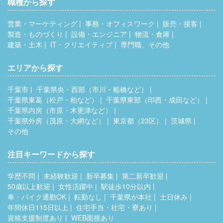
職種から探す
営業・マーケティング
事務・オフィスワーク
販売・接客
製造・ものづくり
設備・エンジニア
物流・倉庫
建築・土木
IT・クリエイティブ
専門職、その他
エリアから探す
千葉市
千葉県央・西部（市川・船橋など）
千葉県東葛（松戸・柏など）
千葉県東部（印西・成田など）
千葉県内房（市原・木更津など）
千葉県外房（茂原・大網など）
東京都（23区）
茨城県
その他
注目キーワードから探す
学歴不問
未経験歓迎
新卒募集
第二新卒歓迎
50歳以上歓迎
女性活躍中
駅徒歩10分以内
車・バイク通勤OK
転勤なし
千葉県が本社
土日休み
年間休日115日以上
住宅手当・社宅・寮あり
資格支援制度あり
WEB面接あり