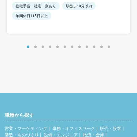
住宅手当・社宅・寮あり
駅徒歩10分以内
※経験・能力を考慮します。
年間休日115日以上
■賞与年3回（8月・12月・4月）＋決算賞与（3月※業績に
よる）で最大年4回
＜年収例＞
入社1年目：440万円（月給25万7000円+賞与+各種手当）
入社3年目：500万円（月給29万円+賞与+各種手当）
入社6年目：600万円（月給40万円+賞与+各種手当）
職種から探す
営業・マーケティング
事務・オフィスワーク
販売・接客
製造・ものづくり
設備・エンジニア
物流・倉庫