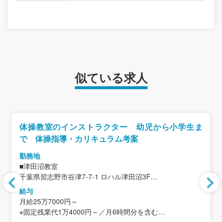
似ている求人
体操教室のインストラクター 幼児から小学生ま
で 体操指導・カリキュラム考案
勤務地
■津田沼教室
千葉県習志野市谷津7-7-1 ロハル津田沼3F
＜アクセス＞
給与
JR「津田沼駅」より徒歩5分
月給25万7000円～
※配属は各教室の状況により決定（希望は考慮しますが確
※固定残業代1万4000円～／月6時間分を含む
約はできません）
※固定残業時間を超過した分は別途支給