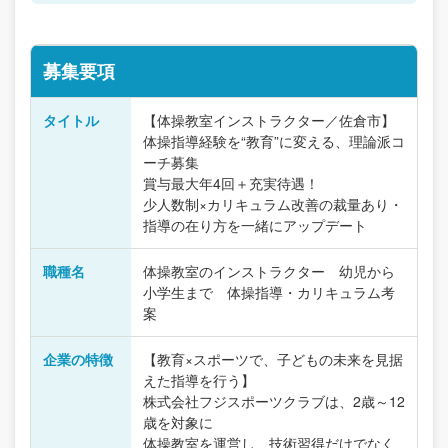
募集要項
タイトル
【体操教室インストラクター／佐倉市】
体操指導経験を“教育”に変える、理論派コ
ーチ募集
賞与最大年4回＋充実待遇！
少人数制×カリキュラム改善の裁量あり・
指導の在り方を一緒にアップデート
職種名
体操教室のインストラクター 幼児から
小学生まで 体操指導・カリキュラム考
案
企業の特徴
【教育×スポーツで、子どもの未来を見据
えた指導を行う】
株式会社フジスポーツクラブは、2歳～12
歳を対象に
体操教室を運営し、技術習得だけでなく