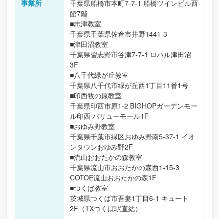
事業所
千葉県船橋市本町7-7-1 船橋ツインビル西
館7階
■志津教室
千葉県千葉県佐倉市井野1441-3
■津田沼教室
千葉県習志野市谷津7-7-1 ロハル津田沼
3F
■八千代緑が丘教室
千葉県八千代市緑が丘西1丁目11番1号
■印西牧の原教室
千葉県印西市原1-2 BIGHOPガーデンモー
ル印西 バリューモール1F
■おゆみ野教室
千葉県千葉市緑区おゆみ野南5-37-1 イオ
ンタウンおゆみ野2F
■流山おおたかの森教室
千葉県流山市おおたかの森西1-15-3
COTOE流山おおたかの森1F
■つくば教室
茨城県つくば市吾妻1丁目6-1 キュート
2F（TXつくば駅直結）