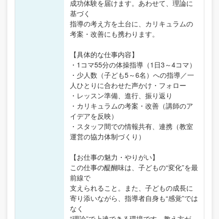
成功体験を届けます。あわせて、理論に
基づく
指導の考え方を土台に、カリキュラムの
考案・改善にも携わります。
【具体的な仕事内容】
・1コマ55分の体操指導（1日3～4コマ）
・少人数（子ども5～6名）への指導／一
人ひとりに合わせた声かけ・フォロー
・レッスン準備、進行、振り返り
・カリキュラムの考案・改善（講師のア
イデアを反映）
・スタッフ間での情報共有、連携（教室
運営の協力体制づくり）
【お仕事の魅力・やりがい】
この仕事の醍醐味は、子どもの“変化”を最
前線で
支えられること。また、子どもの成長に
寄り添いながら、指導者自身も“感覚”では
なく
“理論”で上達できる環境です。教え方が