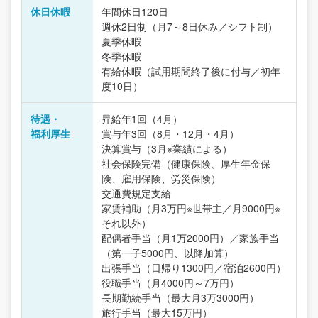
休日休暇
年間休日120日
週休2日制（月7～8日休み／シフト制）
夏季休暇
冬季休暇
有給休暇（試用期間終了後に付与／初年
度10日）
待遇・
昇給年1回（4月）
福利厚生
賞与年3回（8月・12月・4月）
決算賞与（3月※業績による）
社会保険完備（健康保険、厚生年金保
険、雇用保険、労災保険）
交通費規定支給
家賃補助（月3万円※世帯主／月9000円※
それ以外）
配偶者手当（月1万2000円）／家族手当
（第一子5000円、以降加算）
出張手当（日帰り1300円／宿泊2600円）
役職手当（月4000円～7万円）
長期勤続手当（最大月3万3000円）
旅行手当（最大15万円）