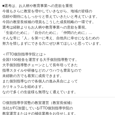
■選考は、お人柄や教育事業への意欲を重視
今後もさらに教室を増やしていきながら、地域の皆様の
信頼や期待にもしっかりと答えていきたいと考えています。
今回の教室長候補の増員もこうした成長戦略の一環です。
選考は経験よりもお人柄や教育事業への意欲を重視。
「生徒のために」「自分のために」「仲間のために」…
そんな常に「人」を第一に考え、自他共に幸せになるための
努力を惜しまずにできる方にぜひ来てほしいと思っています。
＜ITTO個別指導学院とは＞
全国1100校舎を運営する大手個別指導塾です。
大手個別指導塾チェーンとして長年培ってきた
指導スタイルや研修などのノウハウも豊富なので
未経験の方でも着実に成長できます。
また個別指導なので各個人の進み具合によって
カリキュラムを組めます。
なので多くの生徒様も無理なく通えています。
◎個別指導学習塾の教室運営（教室長候補）
当社がFC加盟しているITTO個別指導学院の
教室運営またはその補佐業務をお任せします。