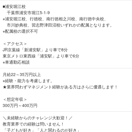
■浦安堀江校
千葉県浦安市堀江5-1-9
※浦安堀江校、行徳校、南行徳相之川校、南行徳中央校、
市川妙典校、習志野津田沼校いずれかの配属となります。
※配属校の選択不可
＜アクセス＞
JR京葉線「新浦安駅」より車で8分
東京メトロ東西線「浦安駅」より車で6分
※車通勤応相談
月給22～35万円以上
※経験・能力を考慮します。
★業界問わずマネジメント経験がある方はさらに優遇します！
＜想定年収＞
300万円～400万円
＼未経験からのチャレンジ大歓迎！／
教育業界での経験は問いません！
「子どもが好き」「人と関わるのが好き」