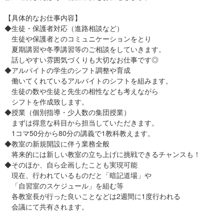
【具体的なお仕事内容】
◆生徒・保護者対応（進路相談など）
生徒や保護者とのコミュニケーションをとり
夏期講習や冬季講習等のご相談をしていきます。
話しやすい雰囲気づくりも大切なお仕事です◎
◆アルバイトの学生のシフト調整や育成
働いてくれているアルバイトのシフトを組みます。
生徒の数や生徒と先生の相性なども考えながら
シフトを作成致します。
◆授業（個別指導・少人数の集団授業）
まずは得意な科目から担当していただきます。
1コマ50分から80分の講義で1教科教えます。
◆教室の新規開設に伴う業務全般
将来的には新しい教室の立ち上げに挑戦できるチャンスも！
◆そのほか、自ら企画したことも実現可能
現在、行われているものだと「暗記道場」や
「自習室のスケジュール」を組む等
各教室長が行った良いことなどは2週間に1度行われる
会議にて共有されます。