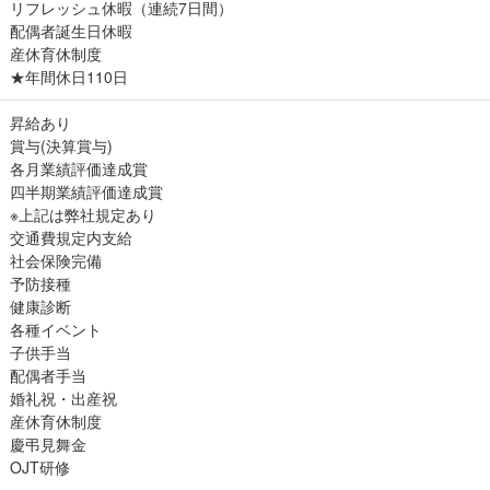
リフレッシュ休暇（連続7日間）
配偶者誕生日休暇
産休育休制度
★年間休日110日
昇給あり
賞与(決算賞与)
各月業績評価達成賞
四半期業績評価達成賞
※上記は弊社規定あり
交通費規定内支給
社会保険完備
予防接種
健康診断
各種イベント
子供手当
配偶者手当
婚礼祝・出産祝
産休育休制度
慶弔見舞金
OJT研修