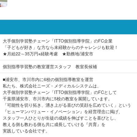
大手個別学習塾チェーン「ITTO個別指導学院」のFC企業
「子どもが好き」な方なら未経験からのチャレンジも歓迎！
★月給22～35万円※経験考慮 ★勤務地/浦安市
個別指導学習塾の教室運営スタッフ 教室長候補
■浦安市、市川市内に6校の個別指導教室を運営
私たち、株式会社ニーズ・メディカルシステムは、
大手個別学習塾チェーン「ITTO個別指導学院」のFCとして
千葉県浦安市、市川市内に5校の教室を展開しています。
「可能性を切り拓き、湧き上がる喜びの笑顔を広めていく」という
『ヒューマンバリュー・イノベーション』を経営理念に掲げ、
スタッフ一人ひとりが生徒の成績を伸ばすことを喜びとし、
教える側も教わる側も共に成長していける『共育』を
実践している会社です。