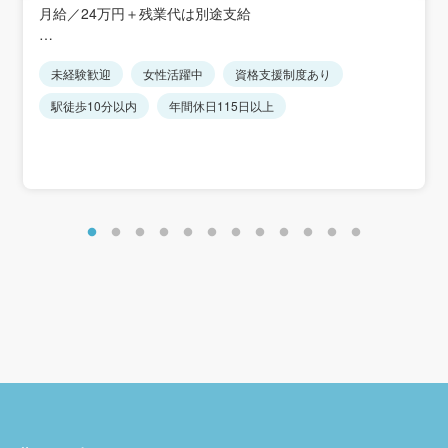
JR「千葉駅」徒歩10分・「本千葉駅」徒歩5分
月給／24万円＋残業代は別途支給
京成線「千葉中央駅」徒歩3分
＜入社1年目年収例＞
未経験歓迎
女性活躍中
資格支援制度あり
年収350～400万円(月給24万円＋賞与＋残業代)
※入社2年目 400万円以上
駅徒歩10分以内
年間休日115日以上
【年収例】
500万円／(入社5年目/正社員)（月給26万円＋賞与＋残業
代）