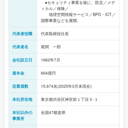
●セキュリティ事業を核に、防災／メデ
ィカル／保険／
地理空間情報サービス／BPO・ICT／
国際事業などを展開。
代表者役職
代表取締役社長
代表者名
尾関 一郎
会社設立日
1962年7月
資本金
664億円
従業員数
15,674名(2025年3月末現在)
本社所在地
東京都渋谷区神宮前１丁目５-１
本社以外の
全国47都道県
事業所