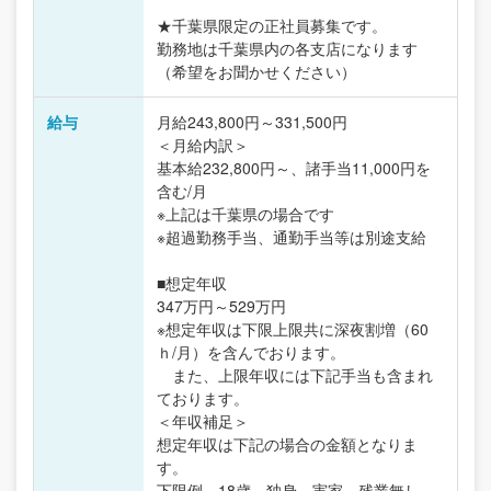
★千葉県限定の正社員募集です。
勤務地は千葉県内の各支店になります
（希望をお聞かせください）
給与
月給243,800円～331,500円
＜月給内訳＞
基本給232,800円～、諸手当11,000円を
含む/月
※上記は千葉県の場合です
※超過勤務手当、通勤手当等は別途支給
■想定年収
347万円～529万円
※想定年収は下限上限共に深夜割増（60
ｈ/月）を含んでおります。
また、上限年収には下記手当も含まれ
ております。
＜年収補足＞
想定年収は下記の場合の金額となりま
す。
下限例…18歳、独身、実家、残業無し、