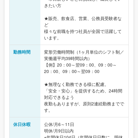
きたい方
★販売、飲食店、営業、公務員受験者な
ど
様々な前職を持つ社員が全国で活躍して
います。
勤務時間
変形労働時間制（1ヶ月単位のシフト制／
実働週平均39時間以内）
【例】20：00～翌09：00、09：00～
20：00、09：00～翌09：00
★無理なく勤務できる様に配慮。
「安全・安心」を提供するため、24時間
対応できるよう
夜勤もありますが、原則2連続勤務までで
す。
休日休暇
公休/月6～11日
明休/月9日以内
※年間休日104日（年間休日日数に、明休