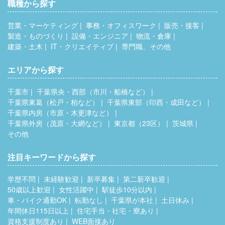
職種から探す
営業・マーケティング
事務・オフィスワーク
販売・接客
製造・ものづくり
設備・エンジニア
物流・倉庫
建築・土木
IT・クリエイティブ
専門職、その他
エリアから探す
千葉市
千葉県央・西部（市川・船橋など）
千葉県東葛（松戸・柏など）
千葉県東部（印西・成田など）
千葉県内房（市原・木更津など）
千葉県外房（茂原・大網など）
東京都（23区）
茨城県
その他
注目キーワードから探す
学歴不問
未経験歓迎
新卒募集
第二新卒歓迎
50歳以上歓迎
女性活躍中
駅徒歩10分以内
車・バイク通勤OK
転勤なし
千葉県が本社
土日休み
年間休日115日以上
住宅手当・社宅・寮あり
資格支援制度あり
WEB面接あり