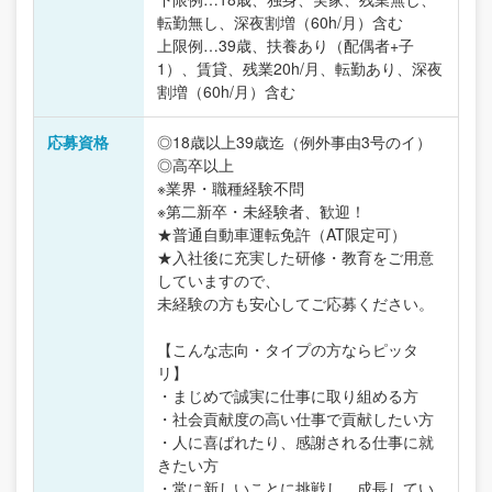
転勤無し、深夜割増（60h/月）含む
上限例…39歳、扶養あり（配偶者+子
1）、賃貸、残業20h/月、転勤あり、深夜
割増（60h/月）含む
応募資格
◎18歳以上39歳迄（例外事由3号のイ）
◎高卒以上
※業界・職種経験不問
※第二新卒・未経験者、歓迎！
★普通自動車運転免許（AT限定可）
★入社後に充実した研修・教育をご用意
していますので、
未経験の方も安心してご応募ください。
【こんな志向・タイプの方ならピッタ
リ】
・まじめで誠実に仕事に取り組める方
・社会貢献度の高い仕事で貢献したい方
・人に喜ばれたり、感謝される仕事に就
きたい方
・常に新しいことに挑戦し、成長してい