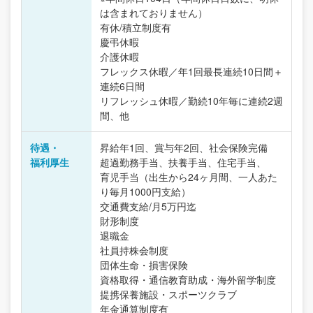
は含まれておりません）
有休/積立制度有
慶弔休暇
介護休暇
フレックス休暇／年1回最長連続10日間＋
連続6日間
リフレッシュ休暇／勤続10年毎に連続2週
間、他
待遇・
昇給年1回、賞与年2回、社会保険完備
福利厚生
超過勤務手当、扶養手当、住宅手当、
育児手当（出生から24ヶ月間、一人あた
り毎月1000円支給）
交通費支給/月5万円迄
財形制度
退職金
社員持株会制度
団体生命・損害保険
資格取得・通信教育助成・海外留学制度
提携保養施設・スポーツクラブ
年金通算制度有