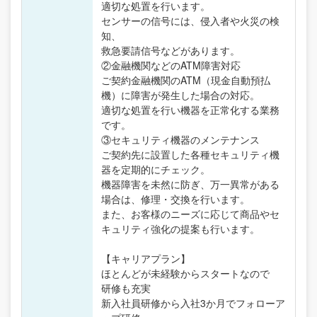
適切な処置を行います。
センサーの信号には、侵入者や火災の検
知、
救急要請信号などがあります。
②金融機関などのATM障害対応
ご契約金融機関のATM（現金自動預払
機）に障害が発生した場合の対応。
適切な処置を行い機器を正常化する業務
です。
③セキュリティ機器のメンテナンス
ご契約先に設置した各種セキュリティ機
器を定期的にチェック。
機器障害を未然に防ぎ、万一異常がある
場合は、修理・交換を行います。
また、お客様のニーズに応じて商品やセ
キュリティ強化の提案も行います。
【キャリアプラン】
ほとんどが未経験からスタートなので
研修も充実
新入社員研修から入社3か月でフォローア