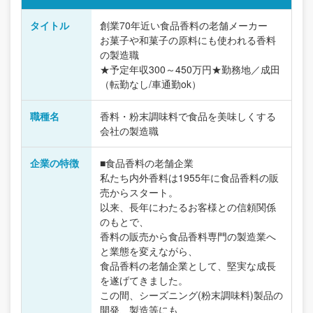
タイトル
創業70年近い食品香料の老舗メーカー
お菓子や和菓子の原料にも使われる香料
の製造職
★予定年収300～450万円★勤務地／成田
（転勤なし/車通勤ok）
職種名
香料・粉末調味料で食品を美味しくする
会社の製造職
企業の特徴
■食品香料の老舗企業
私たち内外香料は1955年に食品香料の販
売からスタート。
以来、長年にわたるお客様との信頼関係
のもとで、
香料の販売から食品香料専門の製造業へ
と業態を変えながら、
食品香料の老舗企業として、堅実な成長
を遂げてきました。
この間、シーズニング(粉末調味料)製品の
開発、製造等にも