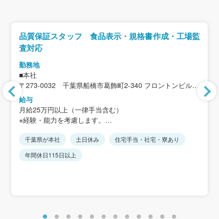
品質保証スタッフ 食品表示・規格書作成・工場監
査対応
勤務地
■本社
〒273-0032 千葉県船橋市葛飾町2-340 フロントンビル
6F
給与
＜アクセス＞
月給25万円以上（一律手当含む）
JR総武線「西船橋駅」徒歩3分
※経験・能力を考慮します。
※本社をメインとして、成田工場にも週2～3回行っていた
千葉県が本社
土日休み
住宅手当・社宅・寮あり
＜給与補足＞
だきます。
賞与年2回
年間休日115日以上
■成田工場
諸手当
〒287-0206 千葉県成田市浅間467-27
・通勤手当：会社規定に基づき支給
＜アクセス＞
・残業手当：残業時間に応じて別途支給
JR成田線「成田駅」よりバス約30分
東関東自動車道「大栄インター」より5分
＜想定年収＞
400万円～600万円
※転勤なし