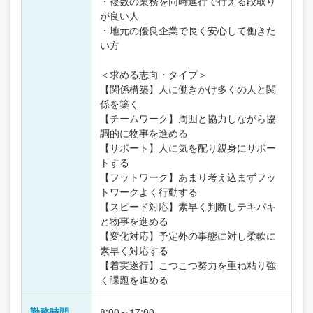
・複数の業務を同時進行で行える段取り
が良い人
・地元の優良企業で長く安心して働きた
い方
＜求める志向・タイプ＞
【関係構築】人に働きかけ多くの人と関
係を築く
【チームワーク】周囲と協力しながら協
調的に物事を進める
【サポート】人に気を配り親身にサポー
トする
【フットワーク】あまり考え込まずフッ
トワークよく行動する
【スピード対応】素早く判断しテキパキ
と物事を進める
【変化対応】予定外の事態に対し柔軟に
素早く対応する
【着実遂行】こつこつ努力を重ね粘り強
く課題を進める
勤務時間
8:00～17:00