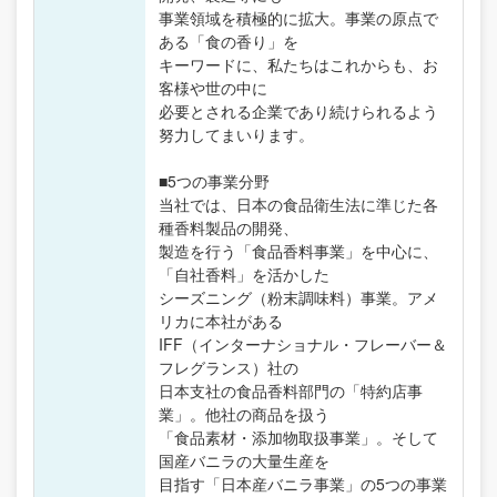
事業領域を積極的に拡大。事業の原点で
ある「食の香り」を
キーワードに、私たちはこれからも、お
客様や世の中に
必要とされる企業であり続けられるよう
努力してまいります。
■5つの事業分野
当社では、日本の食品衛生法に準じた各
種香料製品の開発、
製造を行う「食品香料事業」を中心に、
「自社香料」を活かした
シーズニング（粉末調味料）事業。アメ
リカに本社がある
IFF（インターナショナル・フレーバー＆
フレグランス）社の
日本支社の食品香料部門の「特約店事
業」。他社の商品を扱う
「食品素材・添加物取扱事業」。そして
国産バニラの大量生産を
目指す「日本産バニラ事業」の5つの事業