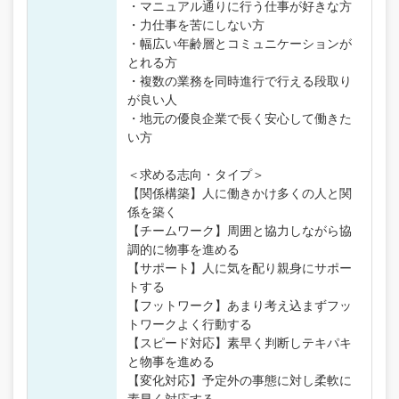
・マニュアル通りに行う仕事が好きな方
・力仕事を苦にしない方
・幅広い年齢層とコミュニケーションが
とれる方
・複数の業務を同時進行で行える段取り
が良い人
・地元の優良企業で長く安心して働きた
い方
＜求める志向・タイプ＞
【関係構築】人に働きかけ多くの人と関
係を築く
【チームワーク】周囲と協力しながら協
調的に物事を進める
【サポート】人に気を配り親身にサポー
トする
【フットワーク】あまり考え込まずフッ
トワークよく行動する
【スピード対応】素早く判断しテキパキ
と物事を進める
【変化対応】予定外の事態に対し柔軟に
素早く対応する