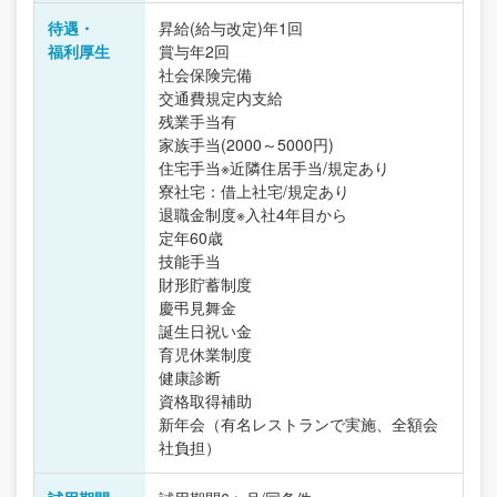
待遇・
昇給(給与改定)年1回
福利厚生
賞与年2回
社会保険完備
交通費規定内支給
残業手当有
家族手当(2000～5000円)
住宅手当※近隣住居手当/規定あり
寮社宅：借上社宅/規定あり
退職金制度※入社4年目から
定年60歳
技能手当
財形貯蓄制度
慶弔見舞金
誕生日祝い金
育児休業制度
健康診断
資格取得補助
新年会（有名レストランで実施、全額会
社負担）