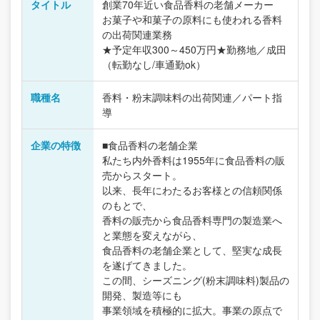
タイトル
創業70年近い食品香料の老舗メーカー
お菓子や和菓子の原料にも使われる香料
の出荷関連業務
★予定年収300～450万円★勤務地／成田
（転勤なし/車通勤ok）
職種名
香料・粉末調味料の出荷関連／パート指
導
企業の特徴
■食品香料の老舗企業
私たち内外香料は1955年に食品香料の販
売からスタート。
以来、長年にわたるお客様との信頼関係
のもとで、
香料の販売から食品香料専門の製造業へ
と業態を変えながら、
食品香料の老舗企業として、堅実な成長
を遂げてきました。
この間、シーズニング(粉末調味料)製品の
開発、製造等にも
事業領域を積極的に拡大。事業の原点で