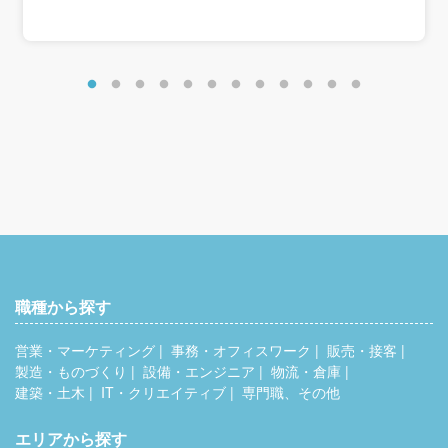
＜アクセス＞
・残業手当：残業時間に応じて別途支給
JR成田線「成田駅」よりバス約30分
東関東自動車道「大栄インター」より5分
＜想定年収＞
400万円～600万円
※転勤なし
職種から探す
営業・マーケティング
事務・オフィスワーク
販売・接客
製造・ものづくり
設備・エンジニア
物流・倉庫
建築・土木
IT・クリエイティブ
専門職、その他
エリアから探す