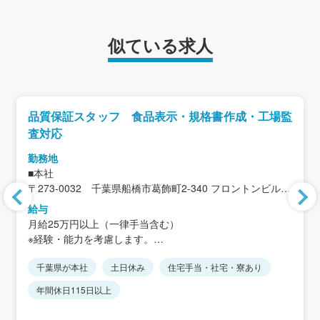
似ている求人
品質保証スタッフ 食品表示・規格書作成・工場監
査対応
勤務地
■本社
〒273-0032 千葉県船橋市葛飾町2-340 フロントンビル
6F
給与
＜アクセス＞
月給25万円以上（一律手当含む）
JR総武線「西船橋駅」徒歩3分
※経験・能力を考慮します。
※本社をメインとして、成田工場にも週2～3回行っていた
千葉県が本社
土日休み
住宅手当・社宅・寮あり
＜給与補足＞
だきます。
賞与年2回
年間休日115日以上
■成田工場
諸手当
〒287-0206 千葉県成田市浅間467-27
・通勤手当：会社規定に基づき支給