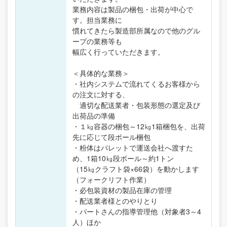
業務内容は製品の梱包・出荷が中心で
す。担当業務に
慣れてきたら製造部所属なので他のグル
ープの業務等も
幅広く行っていただきます。
＜具体的な業務＞
・社内システムで流れてくるお客様から
の注文に対する、
適切な配送業者・包装形態の選定及び
出荷品の準備
・１㎏容器の梱包～12㎏1箱梱包を、出荷
先に応じて段ボール梱包
・粉体はパレットで運送会社へ渡すた
め、1箱10㎏段ボール～約1トン
（15㎏クラフト袋×66袋）を動かします
（フォークリフト作業）
・必包装資材の製品在庫の管理
・配送業者様とのやりとり
・パートさんの指導管理他（対象者3～4
人）ほか