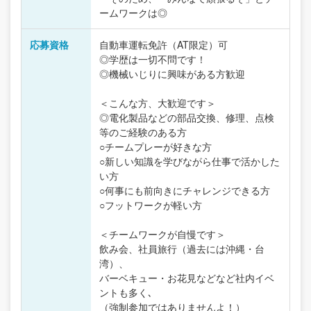
ームワークは◎
応募資格
自動車運転免許（AT限定）可
◎学歴は一切不問です！
◎機械いじりに興味がある方歓迎
＜こんな方、大歓迎です＞
◎電化製品などの部品交換、修理、点検
等のご経験のある方
○チームプレーが好きな方
○新しい知識を学びながら仕事で活かした
い方
○何事にも前向きにチャレンジできる方
○フットワークが軽い方
＜チームワークが自慢です＞
飲み会、社員旅行（過去には沖縄・台
湾）、
バーベキュー・お花見などなど社内イベ
ントも多く､
（強制参加ではありませんよ！）