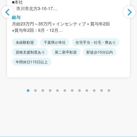
■本社
市川市北方3-10-17
※市川市内・鎌ヶ谷市内で異動の可能性あり
給与
転居を伴う転勤はありません
月給23万円～35万円＋インセンティブ＋賞与年2回
※賞与年2回：6月・12月
＜アクセス＞
※時間外手当は全額支給
JR総武線「下総中山駅」より徒歩15分
未経験歓迎
千葉県が本社
住宅手当・社宅・寮あり
※経験・能力を考慮します。
※各店舗 車通勤応相談
資格支援制度あり
第二新卒歓迎
駅徒歩10分以内
＜モデル年収＞
入社1年目：年収370万円
年間休日115日以上
入社2年目：年収470万円
入社3年目：年収570万円
※30代・中途入社者の年収推移(例)