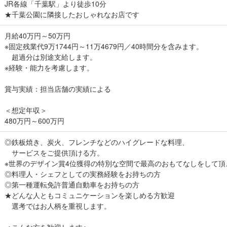
JR各線「千葉駅」より徒歩10分
★千葉公園に隣接したおしゃれなお店です
月給40万円～50万円
※固定残業代9万1744円～11万4679円／40時間分を含みます。
超過分は別途支給します。
※経験・能力を考慮します。
賞与実績：担当店舗の実績による
＜想定年収＞
480万円～600万円
◎鉄板焼き、炭火、フレンチなどのハイグレードな料理、
サービスをご提供頂ける方。
※世界のデザイン賞4位獲得の特別な空間で最高のおもてなしをして頂
◎料理人・シェフとしての実務経験をお持ちの方
◎第一種運転免許普通自動車をお持ちの方
★どんな人ともコミュニケーションを楽しめる方歓迎
選考ではお人柄を重視します。