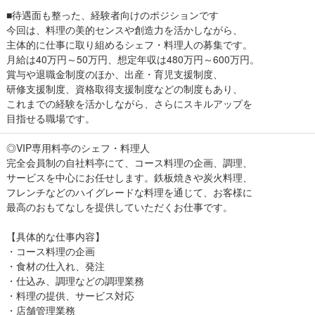
■待遇面も整った、経験者向けのポジションです
今回は、料理の美的センスや創造力を活かしながら、
主体的に仕事に取り組めるシェフ・料理人の募集です。
月給は40万円～50万円、想定年収は480万円～600万円。
賞与や退職金制度のほか、出産・育児支援制度、
研修支援制度、資格取得支援制度などの制度もあり、
これまでの経験を活かしながら、さらにスキルアップを
目指せる職場です。
◎VIP専用料亭のシェフ・料理人
完全会員制の自社料亭にて、コース料理の企画、調理、
サービスを中心にお任せします。鉄板焼きや炭火料理、
フレンチなどのハイグレードな料理を通じて、お客様に
最高のおもてなしを提供していただくお仕事です。
【具体的な仕事内容】
・コース料理の企画
・食材の仕入れ、発注
・仕込み、調理などの調理業務
・料理の提供、サービス対応
・店舗管理業務