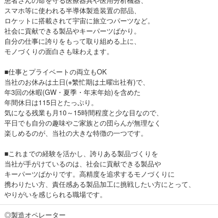
スマホ等に使われる半導体製造装置の部品、
ロケットに搭載されて宇宙に旅立つパーツなど。
社会に貢献できる製品やキーパーツばかり。
自分の仕事に誇りをもって取り組める上に、
モノづくりの面白さも味わえます。
■仕事とプライベートの両立もOK
当社のお休みは土日(※繁忙期は土曜出社有)で、
年3回の休暇(GW・夏季・年末年始)を含めた
年間休日は115日とたっぷり。
気になる残業も月10～15時間程度と少な目なので、
平日でも自分の趣味やご家族との団らんが無理なく
楽しめるのが、当社の大きな特徴の一つです。
■これまでの経験を活かし、誇りある製品づくりを
当社が手がけているのは、社会に貢献できる製品や
キーパーツばかりです。高精度を追求するモノづくりに
携わりたい方、責任感ある製品加工に挑戦したい方にとって、
やりがいを感じられる職場です。
◎製造オペレーター