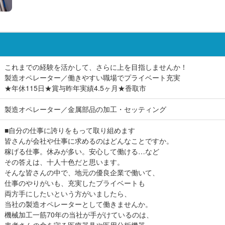
これまでの経験を活かして、さらに上を目指しませんか！
製造オペレーター／働きやすい職場でプライベート充実
★年休115日★賞与昨年実績4.5ヶ月★香取市
製造オペレーター／金属部品の加工・セッティング
■自分の仕事に誇りをもって取り組めます
皆さんが会社や仕事に求めるのはどんなことですか。
稼げる仕事。休みが多い。安心して働ける…など
その答えは、十人十色だと思います。
そんな皆さんの中で、地元の優良企業で働いて、
仕事のやりがいも、充実したプライベートも
両方手にしたいという方がいましたら、
当社の製造オペレーターとして働きませんか。
機械加工一筋70年の当社が手がけているのは、
患者さんの命を守る医療器具や医用分析機器、