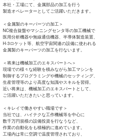
本社・工場にて、金属部品の加工を行う
製造オペレーターとしてご活躍いただきます。
＜金属製のキーパーツの加工＞
NC複合旋盤やマシニングセンタ等の加工機械で
医用分析機器や無線通信機器、半導体製造装置、
H-3ロケット等、航空宇宙関連の設備に使われる
金属製のキーパーツの加工を行ないます。
＜将来は機械加工のエキスパートへ＞
現場での様々な経験を積みながら加工マシンを
制御するプログラミングや機械のセッティング、
生産管理等のより高度な知識やスキルを習得。
近い将来は、機械加工のエキスパートとして、
ご活躍いただきたいと思っています。
＜キレイで働きやすい職場です＞
当社では、ハイテクな工作機械等を中心に
数千万円規模の設備投資を行なうなど、
作業の自動化をも積極的に進めています。
工場内は常に空調で温度管理されており、