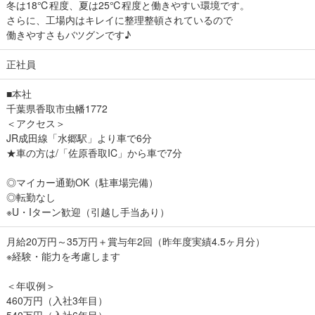
冬は18℃程度、夏は25℃程度と働きやすい環境です。
さらに、工場内はキレイに整理整頓されているので
働きやすさもバツグンです♪
正社員
■本社
千葉県香取市虫幡1772
＜アクセス＞
JR成田線「水郷駅」より車で6分
★車の方は/「佐原香取IC」から車で7分
◎マイカー通勤OK（駐車場完備）
◎転勤なし
※U・Iターン歓迎（引越し手当あり）
月給20万円～35万円＋賞与年2回（昨年度実績4.5ヶ月分）
※経験・能力を考慮します
＜年収例＞
460万円（入社3年目）
540万円（入社6年目）