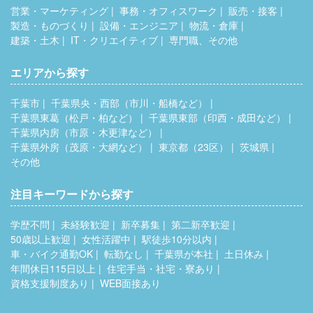
営業・マーケティング
事務・オフィスワーク
販売・接客
製造・ものづくり
設備・エンジニア
物流・倉庫
建築・土木
IT・クリエイティブ
専門職、その他
エリアから探す
千葉市
千葉県央・西部（市川・船橋など）
千葉県東葛（松戸・柏など）
千葉県東部（印西・成田など）
千葉県内房（市原・木更津など）
千葉県外房（茂原・大網など）
東京都（23区）
茨城県
その他
注目キーワードから探す
学歴不問
未経験歓迎
新卒募集
第二新卒歓迎
50歳以上歓迎
女性活躍中
駅徒歩10分以内
車・バイク通勤OK
転勤なし
千葉県が本社
土日休み
年間休日115日以上
住宅手当・社宅・寮あり
資格支援制度あり
WEB面接あり