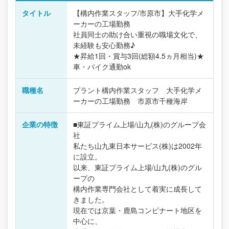
タイトル
【構内作業スタッフ/市原市】大手化学メ
ーカーの工場勤務
社員同士の助け合い重視の職場文化で、
未経験も安心勤務♪
★昇給1回・賞与3回(総額4.5ヵ月相当)★
車・バイク通勤ok
職種名
プラント構内作業スタッフ 大手化学メ
ーカーの工場勤務 市原市千種海岸
企業の特徴
■東証プライム上場/山九(株)のグループ会
社
私たち山九東日本サービス(株)は2002年
に設立。
以来、東証プライム上場/山九(株)のグル
ープの
構内作業専門会社として着実に成長して
きました。
現在では京葉・鹿島コンビナート地区を
中心に、