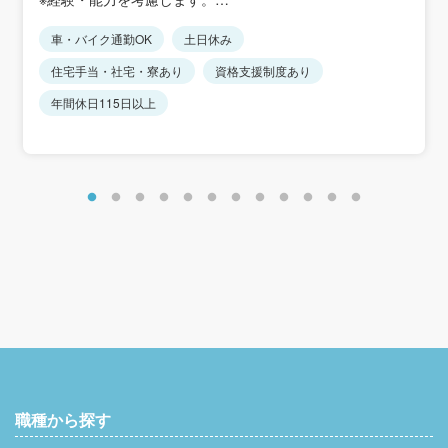
※駐車場あり（月500円）
★転勤：無
車・バイク通勤OK
土日休み
■賞与年2回
※入社後すぐに市原市内にある子会社の鉄鋼運輸株式会社
賞与実績：4.58ヶ月分（前年度実績）
住宅手当・社宅・寮あり
資格支援制度あり
へ出向しての勤務となります。
■昇給あり
今年度昇給実績額：1ヶ月あたり1万5000円
年間休日115日以上
■手当
住宅手当：1万円
通勤手当：会社規定に基づき支給
残業手当：残業時間に応じて別途支給
＜想定年収＞
430万円～500万円
職種から探す