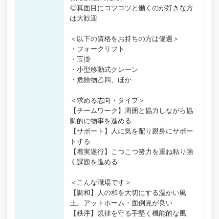
◎真面目にコツコツと働くのが好きな方
は大歓迎
＜以下の資格をお持ちの方は優遇＞
・フォークリフト
・玉掛
・小型移動式クレーン
・危険物乙四、ほか
＜求める志向・タイプ＞
【チームワーク】周囲と協力しながら協
調的に物事を進める
【サポート】人に気を配り親身にサポー
トする
【着実遂行】こつこつ努力を重ね粘り強
く課題を進める
＜こんな職場です＞
【調和】人の和を大切にする温かい風
土。アットホーム・面倒見が良い
【秩序】規律を守る手堅く機能的な風