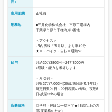
囲）
雇用形態
正社員
勤務地
■三井化学株式会社 市原工場構内
千葉県市原市千種海岸3番地
＜アクセス＞
JR内房線「五井駅」より車10分
★車・バイク・自転車通勤ok
給与
月給20万3800円～24万8000円
※経験・能力を考慮します。
＜月収例＞
月収27万7,000円(30歳/未経験者/1年目)
所定日数21日～22日程度の出勤、夜勤5
日/残業25hの場合
応募資格
◎学歴・経験は一切不問★18歳以上の方
(深夜業務のため)