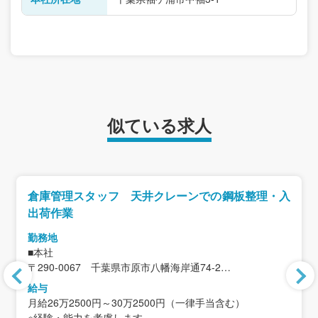
似ている求人
倉庫管理スタッフ 天井クレーンでの鋼板整理・入
出荷作業
勤務地
■本社
〒290-0067 千葉県市原市八幡海岸通74-2
＜アクセス＞
給与
JR内房線「八幡宿駅」徒歩15分
月給26万2500円～30万2500円（一律手当含む）
※車通勤可能
※経験・能力を考慮します。