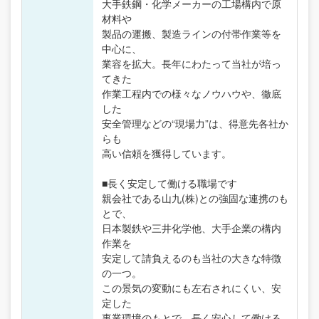
大手鉄鋼・化学メーカーの工場構内で原
材料や
製品の運搬、製造ラインの付帯作業等を
中心に、
業容を拡大。長年にわたって当社が培っ
てきた
作業工程内での様々なノウハウや、徹底
した
安全管理などの“現場力”は、得意先各社か
らも
高い信頼を獲得しています。
■長く安定して働ける職場です
親会社である山九(株)との強固な連携のも
とで、
日本製鉄や三井化学他、大手企業の構内
作業を
安定して請負えるのも当社の大きな特徴
の一つ。
この景気の変動にも左右されにくい、安
定した
事業環境のもとで、長く安心して働ける