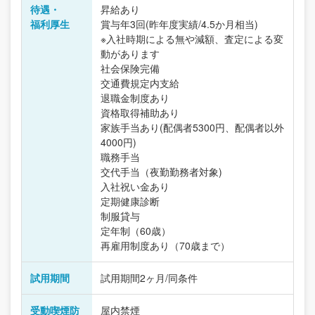
待遇・
昇給あり
福利厚生
賞与年3回(昨年度実績/4.5か月相当)
※入社時期による無や減額、査定による変
動があります
社会保険完備
交通費規定内支給
退職金制度あり
資格取得補助あり
家族手当あり(配偶者5300円、配偶者以外
4000円)
職務手当
交代手当（夜勤勤務者対象)
入社祝い金あり
定期健康診断
制服貸与
定年制（60歳）
再雇用制度あり（70歳まで）
試用期間
試用期間2ヶ月/同条件
受動喫煙防
屋内禁煙