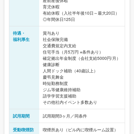
産前産後休暇
育児休暇
有給休暇（入社半年後10日～最大20日）
◎年間休日125日
待遇・
賞与あり
福利厚生
社会保険完備
交通費規定内支給
住宅手当（月5万円 ※条件あり）
確定拠出年金制度（会社支給5000円/月）
健康診断
人間ドック補助（40歳以上）
慶弔見舞金
時短勤務制度
ジム等健康維持補助
語学学習支援補助
その他社内イベント多数あり
試用期間
試用期間3ヶ月／同条件
受動喫煙防
喫煙所あり（ビル内に喫煙ルーム設置）