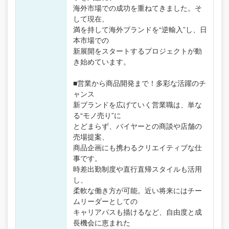
海外市場での成功を重ねてきました。そ
して現在、
満を持して海外ブランドを“逆輸入”し、日
本市場での
新展開をスタートするプロジェクトが動
き始めています。
■営業から商品開発まで！多彩な活躍のチ
ャンス
新ブランドを広げていく営業職は、単な
る“モノ売り”に
とどまらず、バイヤーとの商談や店舗の
売場提案、
商品企画にも携わるクリエイティブな仕
事です。
時差出勤制度や直行直帰スタイルも活用
し、
柔軟な働き方が可能。近い将来にはチー
ムリーダーとしての
キャリアパスも描けるなど、自由度と成
長機会に恵まれた