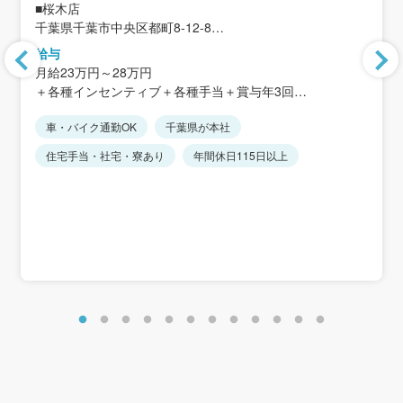
■桜木店
千葉県千葉市中央区都町8-12-8
給与
＜アクセス＞
月給23万円～28万円
・千葉都市モノレール「桜木駅」から徒歩約24分
＋各種インセンティブ＋各種手当＋賞与年3回
・貝塚ICから車で約3分
★マイカー通勤可
車・バイク通勤OK
千葉県が本社
※固定残業代制なし
★転居を伴う転勤なし（近隣店舗への異動あり）
※時間外手当は別途全額支給します。
住宅手当・社宅・寮あり
年間休日115日以上
※経験・能力を考慮します。
＜賞与実績＞
入社2年目以降：年間平均5.9カ月分
初年度：年間平均2.4カ月分
＜想定年収＞
初年度：400万円～500万円
＜年収例＞
年収485万円／入社4年目・27歳・営業職経験4年
年収682万円／入社11年目・34歳・営業職経験11年