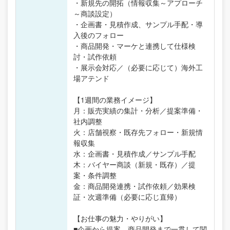
・新規先の開拓（情報収集～アプローチ
～商談設定）
・企画書・見積作成、サンプル手配・導
入後のフォロー
・商品開発・マーケと連携して仕様検
討・試作依頼
・展示会対応／（必要に応じて）海外工
場アテンド
【1週間の業務イメージ】
月：販売実績の集計・分析／提案準備・
社内調整
火：店舗視察・既存先フォロー・新規情
報収集
水：企画書・見積作成／サンプル手配
木：バイヤー商談（新規・既存）／提
案・条件調整
金：商品開発連携・試作依頼／効果検
証・次週準備（必要に応じ直帰）
【お仕事の魅力・やりがい】
■企画から提案、商品開発まで一貫して関