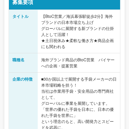
募集要項
タイトル
【BtoC営業／海浜幕張駅徒歩2分】海外
ブランドの日本市場立ち上げ
グローバルに展開する新ブランドの仕掛
人として活躍！
★土日祝休み★柔軟な働き方★商品企画
にも関われる
職種名
海外ブランド商品のBtoC営業 バイヤー
への企画・提案営業
企業の特徴
■30か国以上で展開する手袋メーカーの日
本市場戦略を担う！
当社は作業用手袋・安全用品の専門商社
として、
グローバルに事業を展開しています。
「世界の優れた手袋を日本に、日本の優
れた手袋を世界に」
という理念のもと、高い開発力とスピー
ドを武器に、