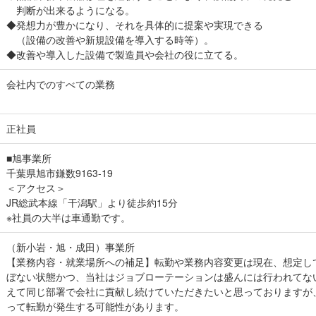
判断が出来るようになる。
◆発想力が豊かになり、それを具体的に提案や実現できる
（設備の改善や新規設備を導入する時等）。
◆改善や導入した設備で製造員や会社の役に立てる。
会社内でのすべての業務
正社員
■旭事業所
千葉県旭市鎌数9163-19
＜アクセス＞
JR総武本線「干潟駅」より徒歩約15分
※社員の大半は車通勤です。
（新小岩・旭・成田）事業所
【業務内容・就業場所への補足】転勤や業務内容変更は現在、想定し
ぼない状態かつ、当社はジョブローテーションは盛んには行われてな
えて同じ部署で会社に貢献し続けていただきたいと思っておりますが
って転勤が発生する可能性があります。