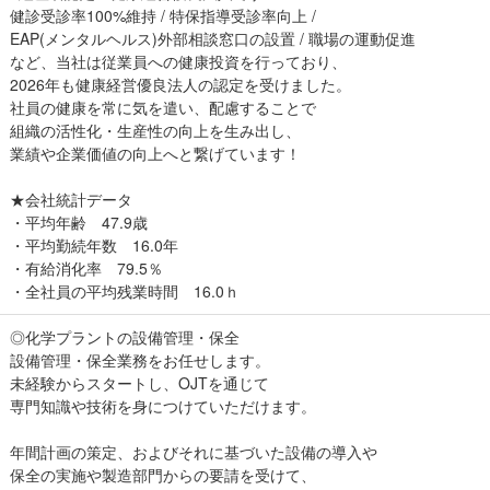
健診受診率100%維持 / 特保指導受診率向上 /
EAP(メンタルヘルス)外部相談窓口の設置 / 職場の運動促進
など、当社は従業員への健康投資を行っており、
2026年も健康経営優良法人の認定を受けました。
社員の健康を常に気を遣い、配慮することで
組織の活性化・生産性の向上を生み出し、
業績や企業価値の向上へと繋げています！
★会社統計データ
・平均年齢 47.9歳
・平均勤続年数 16.0年
・有給消化率 79.5％
・全社員の平均残業時間 16.0ｈ
◎化学プラントの設備管理・保全
設備管理・保全業務をお任せします。
未経験からスタートし、OJTを通じて
専門知識や技術を身につけていただけます。
年間計画の策定、およびそれに基づいた設備の導入や
保全の実施や製造部門からの要請を受けて、