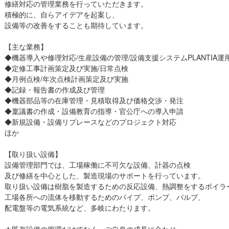
修繕対応の管理業務を行っていただきます。
積極的に、自らアイデアを起案し、
設備等の改善をすることも期待しています。
【主な業務】
◆機器導入や修理対応/生産設備の管理/設備支援システムPLANTIA運
◆定修工事計画策定及び実施/日常点検
◆月例点検/年次点検計画策定及び実施
◆記録・報告書の作成及び管理
◆機器部品等の在庫管理・見積取得及び価格交渉・発注
◆稟議書の作成・設備教育の指導・官公庁への導入申請
◆新規設備・設備リプレースなどのプロジェクト対応
ほか
【取り扱い設備】
設備管理部門では、工場稼働に不可欠な設備、計器の点検
及び修繕を中心とした、製造現場のサポートを行っています。
取り扱い設備は樹脂を製造するための反応設備、熱調整をするボイラ
工場各所への流体を移動するためのパイプ、ポンプ、バルブ、
配電盤等の電気系統など、多岐にわたります。