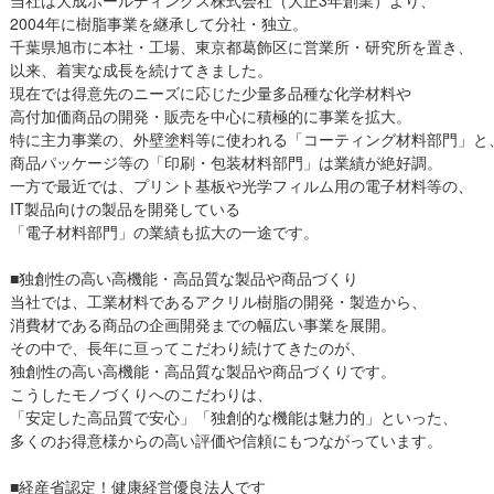
当社は大成ホールディングス株式会社（大正3年創業）より、
2004年に樹脂事業を継承して分社・独立。
千葉県旭市に本社・工場、東京都葛飾区に営業所・研究所を置き、
以来、着実な成長を続けてきました。
現在では得意先のニーズに応じた少量多品種な化学材料や
高付加価商品の開発・販売を中心に積極的に事業を拡大。
特に主力事業の、外壁塗料等に使われる「コーティング材料部門」と
商品パッケージ等の「印刷・包装材料部門」は業績が絶好調。
一方で最近では、プリント基板や光学フィルム用の電子材料等の、
IT製品向けの製品を開発している
「電子材料部門」の業績も拡大の一途です。
■独創性の高い高機能・高品質な製品や商品づくり
当社では、工業材料であるアクリル樹脂の開発・製造から、
消費材である商品の企画開発までの幅広い事業を展開。
その中で、長年に亘ってこだわり続けてきたのが、
独創性の高い高機能・高品質な製品や商品づくりです。
こうしたモノづくりへのこだわりは、
「安定した高品質で安心」「独創的な機能は魅力的」といった、
多くのお得意様からの高い評価や信頼にもつながっています。
■経産省認定！健康経営優良法人です