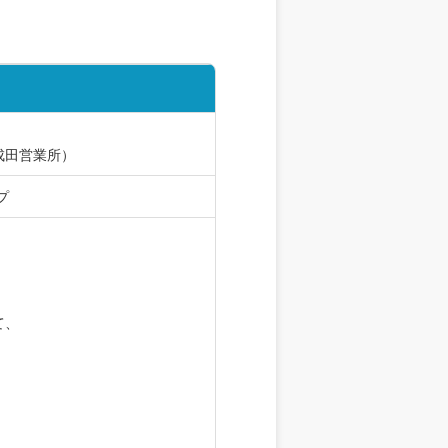
成田営業所）
プ
て、