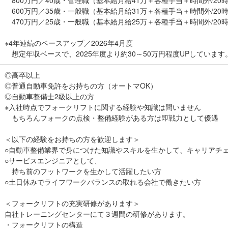
600万円／35歳・一般職（基本給月給31万＋各種手当＋時間外/20
470万円／25歳・一般職（基本給月給25万＋各種手当＋時間外/20
※4年連続のベースアップ／2026年4月度
想定年収ベースで、2025年度より約30～50万円程度UPしています
◎高卒以上
◎普通自動車免許をお持ちの方（オートマOK）
◎自動車整備士2級以上の方
※入社時点でフォークリフトに関する経験や知識は問いません
もちろんフォークの点検・整備経験がある方は即戦力として優遇
＜以下の経験をお持ちの方を歓迎します＞
○自動車整備業界で身につけた知識やスキルを生かして、キャリアチ
○サービスエンジニアとして、
持ち前のフットワークを生かして活躍したい方
○土日休みでライフワークバランスの取れる会社で働きたい方
＜フォークリフトの充実研修があります＞
自社トレーニングセンターにて３週間の研修があります。
・フォークリフトの構造