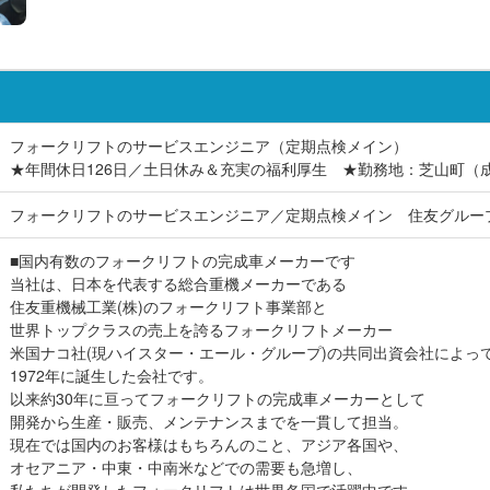
フォークリフトのサービスエンジニア（定期点検メイン）
★年間休日126日／土日休み＆充実の福利厚生 ★勤務地：芝山町（
フォークリフトのサービスエンジニア／定期点検メイン 住友グルー
■国内有数のフォークリフトの完成車メーカーです
当社は、日本を代表する総合重機メーカーである
住友重機械工業(株)のフォークリフト事業部と
世界トップクラスの売上を誇るフォークリフトメーカー
米国ナコ社(現ハイスター・エール・グループ)の共同出資会社によっ
1972年に誕生した会社です。
以来約30年に亘ってフォークリフトの完成車メーカーとして
開発から生産・販売、メンテナンスまでを一貫して担当。
現在では国内のお客様はもちろんのこと、アジア各国や、
オセアニア・中東・中南米などでの需要も急増し、
私たちが開発したフォークリフトは世界各国で活躍中です。