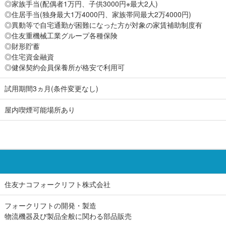
◎家族手当(配偶者1万円、子供3000円※最大2人)
◎住居手当(独身最大1万4000円、家族帯同最大2万4000円)
◎異動等で自宅通勤が困難になった方が対象の家賃補助制度有
◎住友重機械工業グループ各種保険
◎財形貯蓄
◎住宅資金融資
◎健保契約会員保養所が格安で利用可
試用期間3ヵ月(条件変更なし)
屋内喫煙可能場所あり
住友ナコフォークリフト株式会社
フォークリフトの開発・製造
物流機器及び製品全般に関わる部品販売