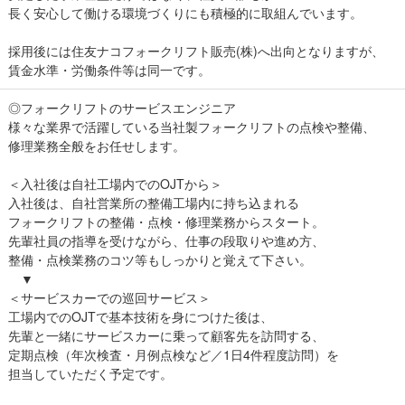
長く安心して働ける環境づくりにも積極的に取組んでいます。
採用後には住友ナコフォークリフト販売(株)へ出向となりますが、
賃金水準・労働条件等は同一です。
◎フォークリフトのサービスエンジニア
様々な業界で活躍している当社製フォークリフトの点検や整備、
修理業務全般をお任せします。
＜入社後は自社工場内でのOJTから＞
入社後は、自社営業所の整備工場内に持ち込まれる
フォークリフトの整備・点検・修理業務からスタート。
先輩社員の指導を受けながら、仕事の段取りや進め方、
整備・点検業務のコツ等もしっかりと覚えて下さい。
▼
＜サービスカーでの巡回サービス＞
工場内でのOJTで基本技術を身につけた後は、
先輩と一緒にサービスカーに乗って顧客先を訪問する、
定期点検（年次検査・月例点検など／1日4件程度訪問）を
担当していただく予定です。