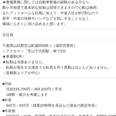
★整備業務に関しては自動車整備の経験がある方なら、
数か月程度で基本的な技術は習得できますので心配は無用。
またアットホームな社風に加えて、中途入社が約7割なので、
新卒・中途の垣根やハンデなどを気にすることもなく、
職場にもすぐに溶け込めると思います。
正社員
千葉県山武郡芝山町菱田998-1（成田営業所）
＜アクセス＞「芝山千代田駅」車で3分
★車通勤OK！
★転勤は当面ありません。
転勤が発生する場合でも転居を伴う異動はほとんどありません。
（首都面エリアが中心）
■月給
月給235,700円～369,200円＋手当
※経験・能力を考慮します
■年収
440万～625万（残業20時間を見込んだ場合の想定年収）
■年収例
800万円／40歳・管理職（基本給月給41万＋各種手当＋時間外/20