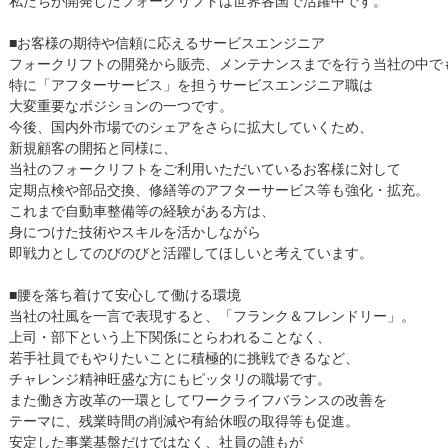
■お客様の期待や信頼に応えるサービスエンジニア
フォークリフトの開発から販売、メンテナンスまでを行う当社の中で
特に「アフターサービス」を担うサービスエンジニア職は
大変重要なポジションの一つです。
今後、国内外市場でのシェアをさらに拡大していくため、
新規顧客の開拓と同様に、
当社のフォークリフトをご利用いただいているお客様に対して
定期点検や部品交換、修繕等のアフターサービス等も強化・拡充。
これまで自動車整備等の経験がある方は、
身につけた技術やスキルを活かしながら
即戦力としてのびのびと活躍してほしいと考えています。
■腰を落ち着けて安心して働ける環境
当社の社風を一言で表現すると、「フランク＆フレンドリー」。
上司・部下という上下関係にとらわれることなく、
若手社員でもやりたいことに積極的に挑戦できるなど、
チャレンジ精神旺盛な方にもピッタリの職場です。
また働き方改革の一環としてワークライフバランスの改善を
テーマに、残業時間の削減や有給休暇の取得等も促進。
安定した事業基盤だけではなく、社員の誰もが