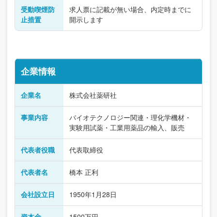
受動喫煙防
求人票に記載が無い場合、内定時までに
止措置
開示します
企業情報
企業名
株式会社薬研社
事業内容
バイオテクノロジー関連・理化学機材・
実験用試薬・工業用薬品の輸入、販売
代表者役職
代表取締役
代表者名
橋本 正利
会社設立日
1950年1月28日
資本金
1500万円