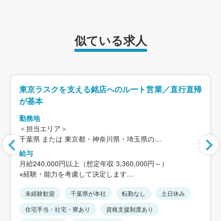
似ている求人
東京ラスクを支える銘店へのルート営業／直行直帰
が基本
勤務地
＜担当エリア＞
千葉県 または 東京都・神奈川県・埼玉県の
イオン・イトーヨーカドー・百貨店など
給与
月給240,000円以上（想定年収 3,360,000円～）
本社：千葉県松戸市下矢切141-1（矢切駅 徒歩1分）
※経験・能力を考慮して決定します
※直行直帰が基本
※短時間正社員はみなし残業はありません
※本社出勤は週1〜2日程度
未経験歓迎
千葉県が本社
転勤なし
土日休み
※短時間正社員からエリア限定総合職や総合職への転換も
可能です。
住宅手当・社宅・寮あり
資格支援制度あり