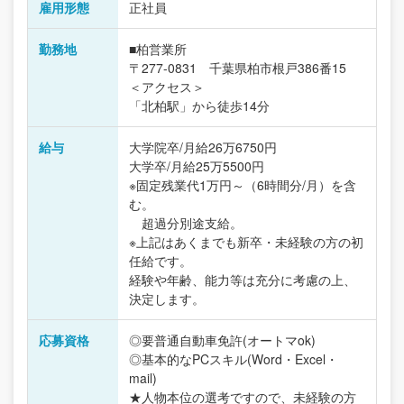
雇用形態
正社員
勤務地
■柏営業所
〒277-0831 千葉県柏市根戸386番15
＜アクセス＞
「北柏駅」から徒歩14分
給与
大学院卒/月給26万6750円
大学卒/月給25万5500円
※固定残業代1万円～（6時間分/月）を含
む。
超過分別途支給。
※上記はあくまでも新卒・未経験の方の初
任給です。
経験や年齢、能力等は充分に考慮の上、
決定します。
応募資格
◎要普通自動車免許(オートマok)
◎基本的なPCスキル(Word・Excel・
mail)
★人物本位の選考ですので、未経験の方