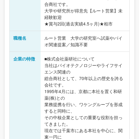
合商社です。
大学や研究所が得意先【ルート営業】未
経験歓迎
★賞与2回(過去実績4.5ヶ月)★柏市
職種名
ルート営業 大学の研究室へ試薬やバイ
オ関連提案／知識不要
企業の特徴
■株式会社薬研社について
当社はバイオテクノロジーやライフサイ
エンス関連の
総合商社として、70年以上の歴史を誇る
会社です。
1995年4月には、京都に本社を置く和研
薬(株)との
業務提携を行い、ワケングループを形成
すると同時に、
その中核企業としての重要な役割を担っ
てきました。
現在では千葉市にある本社を中心に、関
東一円に