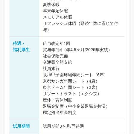
夏季休暇
年末年始休暇
メモリアル休暇
リフレッシュ休暇（勤続年数に応じて付
与）
待遇・
給与改定年1回
福利厚生
賞与年2回（年4.5ヶ月/2025年実績）
社会保険完備
交通費全額支給
社員旅行
阪神甲子園球場年間シート（6席）
京都サンガ年間シート（4席）
東京ドーム年間シート（2席）
リゾートトラスト（エクシブ）
産休・育休制度
退職金制度（中小企業退職金共済）
確定拠出年金制度
試用期間
試用期間3ヶ月/同待遇