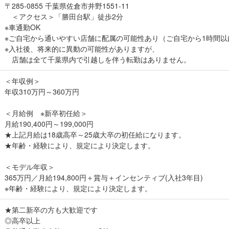
〒285-0855 千葉県佐倉市井野1551-11
＜アクセス＞「勝田台駅」徒歩2分
※車通勤OK
※ご自宅から通いやすい店舗に配属の可能性あり（ご自宅から1時間以
※入社後、将来的に異動の可能性がありますが、
店舗は全て千葉県内で引越しを伴う転勤はありません。
＜年収例＞
年収310万円～360万円
＜月給例 ※新卒初任給＞
月給190,400円～199,000円
★上記月給は18歳高卒～25歳大卒の初任給になります。
★年齢・経験により、規定により決定します。
＜モデル年収＞
365万円／月給194,800円＋賞与＋インセンティブ(入社3年目)
※年齢・経験により、規定により決定します。
★第二新卒の方も大歓迎です
◎高卒以上