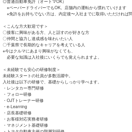
◎普通自動車免許（オートマOK）
※ペーパードライバーでもOK。店舗内の運転から慣れていけます
※免許をお持ちでない方は、内定後〜入社までに取得いただければ
＜こんな方大歓迎です＞
〇接客に興味がある方、人と話すのが好きな方
〇仲間と協力し達成感を味わいたい人
〇千葉県で長期的なキャリアを考えている人
※今はクルマにあまり興味がなくても、
必要な知識は入社後にいくらでも覚えられますよ。
＜未経験でも安心の研修制度＞
未経験スタートの社員が多数活躍中。
入社後は以下の研修で、基礎からしっかり学べます。
・レンタカー専門研修
・フォロー研修
・OJTトレーナー研修
・e-Learning
・店長基礎研修
・お客様対応実務者研修
・マネジメント基礎研修
・トヨタ自動車主催の階層別研修