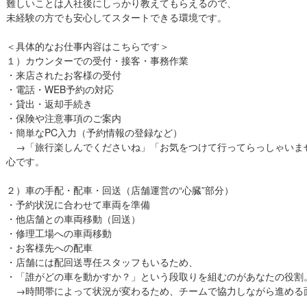
難しいことは入社後にしっかり教えてもらえるので、
未経験の方でも安心してスタートできる環境です。
＜具体的なお仕事内容はこちらです＞
１）カウンターでの受付・接客・事務作業
・来店されたお客様の受付
・電話・WEB予約の対応
・貸出・返却手続き
・保険や注意事項のご案内
・簡単なPC入力（予約情報の登録など）
→「旅行楽しんでくださいね」「お気をつけて行ってらっしゃいませ
心です。
２）車の手配・配車・回送（店舗運営の“心臓”部分）
・予約状況に合わせて車両を準備
・他店舗との車両移動（回送）
・修理工場への車両移動
・お客様先への配車
・店舗には配回送専任スタッフもいるため、
・「誰がどの車を動かすか？」という段取りを組むのがあなたの役割
→時間帯によって状況が変わるため、チームで協力しながら進める