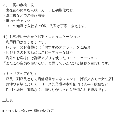
３）車両の点検・洗車
・出発前の簡単な点検（カーナビ初期化など）
・洗車機などでの車両清掃
・車内のチェック
→車の知識は入社後でOK。先輩が丁寧に教えます。
４）お客様に合わせた提案・コミュニケーション
・利用目的はさまざまです。
・レジャーのお客様には「おすすめスポット」をご紹介
・ビジネスのお客様にはスピーディーな対応
・海外のお客様には翻訳アプリを使ったコミュニケーション
「またこの店舗を使いたい」と思っていただける接客を目指します。
＜キャリアの広がり＞
・店長・副店長として店舗運営やマネジメントに挑戦／多くの女性店
・適性や希望によりカーリース営業職や本社部門（人事・総務など）
性別・経験に関係なく、頑張りがしっかり評価される環境です。
正社員
■トヨタレンタカー勝田台駅前店