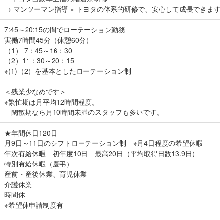
→ マンツーマン指導 × トヨタの体系的研修で、安心して成長できま
7:45～20:15の間でローテーション勤務
実働7時間45分（休憩60分）
（1） 7：45～16：30
（2）11：30～20：15
※(1)（2）を基本としたローテーション制
＜残業少なめです＞
※繁忙期は月平均12時間程度。
閑散期なら月10時間未満のスタッフも多いです。
★年間休日120日
月9日～11日のシフトローテーション制 ※月4日程度の希望休暇
年次有給休暇 初年度10日 最高20日（平均取得日数13.9日）
特別有給休暇（慶弔）
産前・産後休業、育児休業
介護休業
時間休
※希望休申請制度有