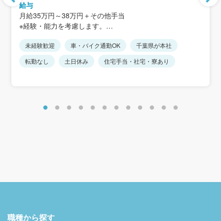
＜アクセス＞
給与
JR武蔵野線「市川大野駅」から徒歩20分
月給35万円～38万円＋その他手当
※駅から距離があるため、車通勤が便利です
※経験・能力を考慮します。
※転勤なし
※上記には住宅手当30,000円を含みます。
※車通勤可、駐車場完備
未経験歓迎
車・バイク通勤OK
千葉県が本社
※その他手当：禁煙手当5,000円、家族手当、携帯電話手当
15,000円など
転勤なし
土日休み
住宅手当・社宅・寮あり
＜モデル年収例＞
年収400万円／30歳
年収500万円／35歳
年収550万円／40歳
年収600万円／45歳
職種から探す