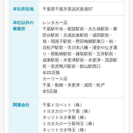
本社所在地
千葉県千葉市美浜区新港57
本社以外の
レンタカー店
事業所
千葉駅中央・都賀駅前・大久保駅前・勝
田台駅前・京成佐倉駅前・成田駅前・
旭・我孫子駅前・野田梅郷駅東口・柏・
北松戸駅前・市川本八幡・浦安やなぎ通
り・西船橋駅前・鎌取駅前・五井駅前・
成東駅前・木更津駅前・木更津・茂原駅
前・安房鴨川駅前・館山駅西口
全22店舗
カーリース店
千葉・船橋・木更津・成田・松戸
全5店舗
関連会社
千葉トヨペット（株）
トヨタカローラ千葉（株）
ネッツトヨタ東都（株）
トヨタカローラ新埼玉（株）
ネッツトヨタ埼玉（株）