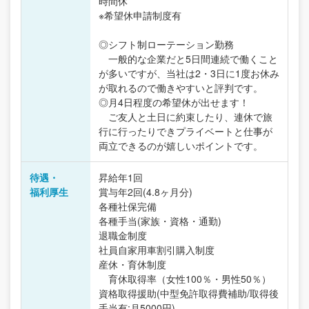
時間休
※希望休申請制度有
◎シフト制ローテーション勤務
一般的な企業だと5日間連続で働くこと
が多いですが、当社は2・3日に1度お休み
が取れるので働きやすいと評判です。
◎月4日程度の希望休が出せます！
ご友人と土日に約束したり、連休で旅
行に行ったりできプライベートと仕事が
両立できるのが嬉しいポイントです。
待遇・
昇給年1回
福利厚生
賞与年2回(4.8ヶ月分)
各種社保完備
各種手当(家族・資格・通勤)
退職金制度
社員自家用車割引購入制度
産休・育休制度
育休取得率（女性100％・男性50％）
資格取得援助(中型免許取得費補助/取得後
手当有:月5000円)