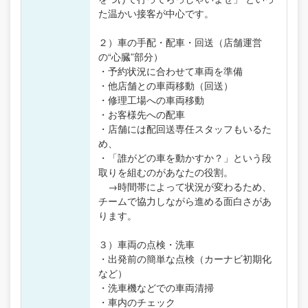
た温かい接客が中心です。
２）車の手配・配車・回送（店舗運営
の“心臓”部分）
・予約状況に合わせて車両を準備
・他店舗との車両移動（回送）
・修理工場への車両移動
・お客様先への配車
・店舗には配回送専任スタッフもいるた
め、
・「誰がどの車を動かすか？」という段
取りを組むのがあなたの役割。
→時間帯によって状況が変わるため、
チームで協力しながら進める面白さがあ
ります。
３）車両の点検・洗車
・出発前の簡単な点検（カーナビ初期化
など）
・洗車機などでの車両清掃
・車内のチェック