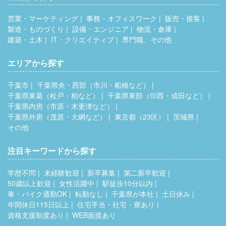
営業・マーケティング
事務・オフィスワーク
販売・接客
製造・ものづくり
設備・エンジニア
物流・倉庫
建築・土木
IT・クリエイティブ
専門職、その他
エリアから探す
千葉市
千葉県央・西部（市川・船橋など）
千葉県東葛（松戸・柏など）
千葉県東部（印西・成田など）
千葉県内房（市原・木更津など）
千葉県外房（茂原・大網など）
東京都（23区）
茨城県
その他
注目キーワードから探す
学歴不問
未経験歓迎
新卒募集
第二新卒歓迎
50歳以上歓迎
女性活躍中
駅徒歩10分以内
車・バイク通勤OK
転勤なし
千葉県が本社
土日休み
年間休日115日以上
住宅手当・社宅・寮あり
資格支援制度あり
WEB面接あり