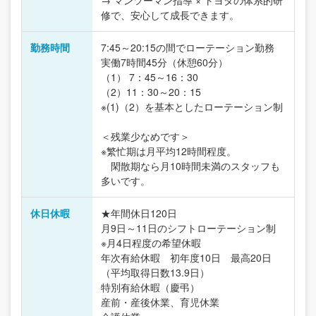
→ マンツーマン指導 × トヨタの体系的研
修で、安心して成長できます。
勤務時間
7:45～20:15の間でローテーション勤務
実働7時間45分（休憩60分）
（1） 7：45～16：30
（2）11：30～20：15
※(1)（2）を基本としたローテーション制
＜残業少なめです＞
※繁忙期は月平均12時間程度。
閑散期なら月10時間未満のスタッフも
多いです。
休日休暇
★年間休日120日
月9日～11日のシフトローテーション制
※月4日程度の希望休暇
年次有給休暇 初年度10日 最高20日
（平均取得日数13.9日）
特別有給休暇（慶弔）
産前・産後休業、育児休業