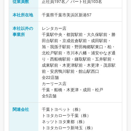
従業員数
正社員197名／ パート社員103名
本社所在地
千葉県千葉市美浜区新港57
本社以外の
レンタカー店
事業所
千葉駅中央・都賀駅前・大久保駅前・勝
田台駅前・京成佐倉駅前・成田駅前・
旭・我孫子駅前・野田梅郷駅東口・柏・
北松戸駅前・市川本八幡・浦安やなぎ通
り・西船橋駅前・鎌取駅前・五井駅前・
成東駅前・木更津駅前・木更津・茂原駅
前・安房鴨川駅前・館山駅西口
全22店舗
カーリース店
千葉・船橋・木更津・成田・松戸
全5店舗
関連会社
千葉トヨペット（株）
トヨタカローラ千葉（株）
ネッツトヨタ東都（株）
トヨタカローラ新埼玉（株）