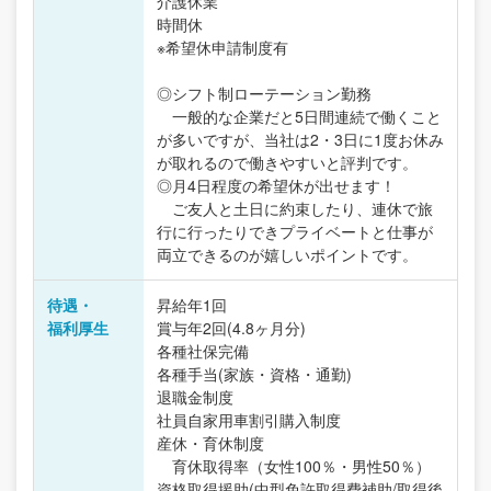
介護休業
時間休
※希望休申請制度有
◎シフト制ローテーション勤務
一般的な企業だと5日間連続で働くこと
が多いですが、当社は2・3日に1度お休み
が取れるので働きやすいと評判です。
◎月4日程度の希望休が出せます！
ご友人と土日に約束したり、連休で旅
行に行ったりできプライベートと仕事が
両立できるのが嬉しいポイントです。
待遇・
昇給年1回
福利厚生
賞与年2回(4.8ヶ月分)
各種社保完備
各種手当(家族・資格・通勤)
退職金制度
社員自家用車割引購入制度
産休・育休制度
育休取得率（女性100％・男性50％）
資格取得援助(中型免許取得費補助/取得後