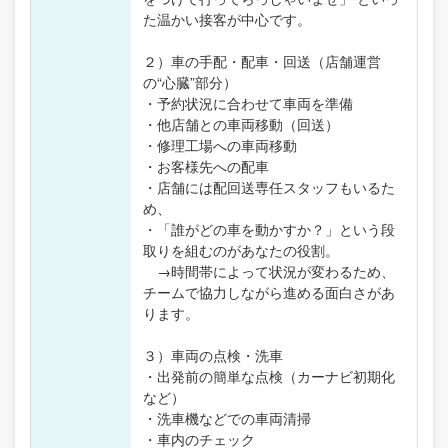
た温かい接客が中心です。
２）車の手配・配車・回送（店舗運営
の“心臓”部分）
・予約状況に合わせて車両を準備
・他店舗との車両移動（回送）
・修理工場への車両移動
・お客様先への配車
・店舗には配回送専任スタッフもいるた
め、
・「誰がどの車を動かすか？」という段
取りを組むのがあなたの役割。
→時間帯によって状況が変わるため、
チームで協力しながら進める面白さがあ
ります。
３）車両の点検・洗車
・出発前の簡単な点検（カーナビ初期化
など）
・洗車機などでの車両清掃
・車内のチェック