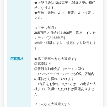
★上記月給は18歳高卒～25歳大卒の初任
給になります。
★年齢・経験により、規定により決定し
ます。
＜モデル年収＞
365万円／月給194,800円＋賞与＋インセ
ンティブ(入社3年目)
※年齢・経験により、規定により決定しま
す。
応募資格
★第二新卒の方も大歓迎です
◎高卒以上
◎普通自動車免許（オートマOK）
※ペーパードライバーでもOK。店舗内
の運転から慣れていけます
※免許をお持ちでない方は、内定後〜入
社までに取得いただければ問題ありませ
ん
＜こんな方大歓迎です＞