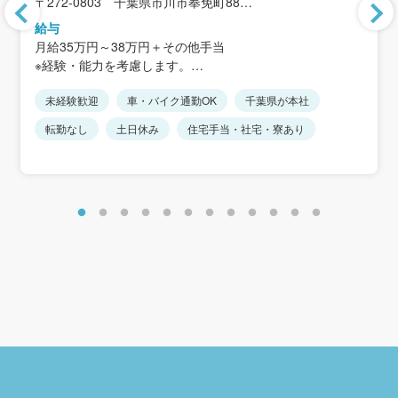
〒272-0803 千葉県市川市奉免町88
＜アクセス＞
給与
JR武蔵野線「市川大野駅」から徒歩20分
月給35万円～38万円＋その他手当
※駅から距離があるため、車通勤が便利です
※経験・能力を考慮します。
※転勤なし
※上記には住宅手当30,000円を含みます。
※車通勤可、駐車場完備
未経験歓迎
車・バイク通勤OK
千葉県が本社
※その他手当：禁煙手当5,000円、家族手当、携帯電話手当
15,000円など
転勤なし
土日休み
住宅手当・社宅・寮あり
＜モデル年収例＞
年収400万円／30歳
年収500万円／35歳
年収550万円／40歳
年収600万円／45歳