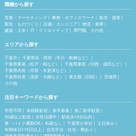
職種から探す
営業・マーケティング
事務・オフィスワーク
販売・接客
製造・ものづくり
設備・エンジニア
物流・倉庫
建築・土木
IT・クリエイティブ
専門職、その他
エリアから探す
千葉市
千葉県央・西部（市川・船橋など）
千葉県東葛（松戸・柏など）
千葉県東部（印西・成田など）
千葉県内房（市原・木更津など）
千葉県外房（茂原・大網など）
東京都（23区）
茨城県
その他
注目キーワードから探す
学歴不問
未経験歓迎
新卒募集
第二新卒歓迎
50歳以上歓迎
女性活躍中
駅徒歩10分以内
車・バイク通勤OK
転勤なし
千葉県が本社
土日休み
年間休日115日以上
住宅手当・社宅・寮あり
資格支援制度あり
WEB面接あり