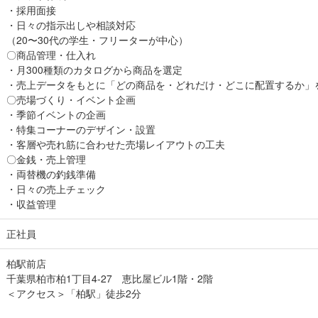
・採用面接
・日々の指示出しや相談対応
（20〜30代の学生・フリーターが中心）
〇商品管理・仕入れ
・月300種類のカタログから商品を選定
・売上データをもとに「どの商品を・どれだけ・どこに配置するか」
〇売場づくり・イベント企画
・季節イベントの企画
・特集コーナーのデザイン・設置
・客層や売れ筋に合わせた売場レイアウトの工夫
〇金銭・売上管理
・両替機の釣銭準備
・日々の売上チェック
・収益管理
正社員
柏駅前店
千葉県柏市柏1丁目4-27 恵比屋ビル1階・2階
＜アクセス＞「柏駅」徒歩2分