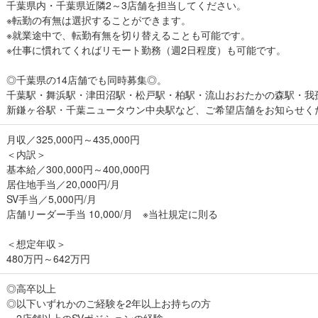
千葉県内・千葉県近隣2～3店舗を担当してください。
※転勤の有無は選択することができます。
※就業途中で、転勤有無を切り替えることも可能です。
※仕事に慣れてくればリモート勤務（週2日程度）も可能です。
◎千葉県の14店舗でも同時募集◎。
千葉駅・舞浜駅・津田沼駅・松戸駅・柏駅・流山おおたかの森駅・我
新鎌ヶ谷駅・千葉ニュータウン中央駅など、ご希望店舗をお知らせく
月収／325,000円～435,000円
＜内訳＞
基本給／300,000円～400,000円
居住地手当／20,000円/月
SV手当／5,000円/月
店舗リーダー手当 10,000/月 ※当社規定に則る
＜想定年収＞
480万円～642万円
◎高卒以上
◎以下いずれかのご経験を2年以上お持ちの方