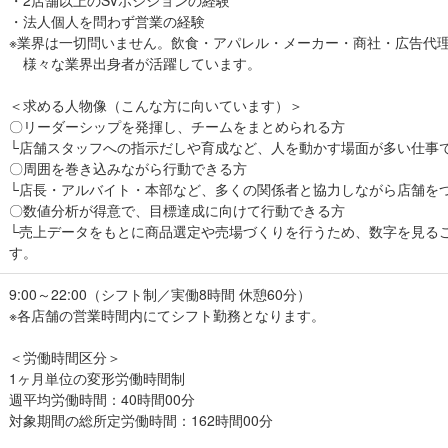
・2店舗以上のSVポジションの経験
・法人個人を問わず営業の経験
※業界は一切問いません。飲食・アパレル・メーカー・商社・広告代
様々な業界出身者が活躍しています。
＜求める人物像（こんな方に向いています）＞
〇リーダーシップを発揮し、チームをまとめられる方
└店舗スタッフへの指示だしや育成など、人を動かす場面が多い仕事
〇周囲を巻き込みながら行動できる方
└店長・アルバイト・本部など、多くの関係者と協力しながら店舗を
〇数値分析が得意で、目標達成に向けて行動できる方
└売上データをもとに商品選定や売場づくりを行うため、数字を見る
す。
9:00～22:00（シフト制／実働8時間 休憩60分）
※各店舗の営業時間内にてシフト勤務となります。
＜労働時間区分＞
1ヶ月単位の変形労働時間制
週平均労働時間：40時間00分
対象期間の総所定労働時間：162時間00分