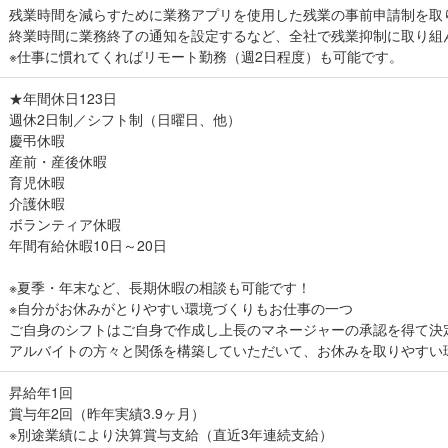
残業時間を減らすために業務アプリを使用した残業の事前申請制を取
終業時間に業務終了の通知を設定するなど、全社で残業抑制に取り組
※仕事に慣れてくればリモート勤務（週2日程度）も可能です。
★年間休日123日
週休2日制／シフト制（日曜日、他）
慶弔休暇
産前・産後休暇
育児休暇
介護休暇
ボランティア休暇
年間有給休暇10日～20日
※夏季・年末など、長期休暇の相談も可能です！
※自分がお休みがとりやすい環境づくりもお仕事の一つ
ご自身のシフトはご自身で作成し上長のマネージャーの承認を得て決
アルバイトの方々と関係を構築していただいて、お休みを取りやすい
昇給年1回
賞与年2回（昨年実績3.9ヶ月）
※別途業績により決算賞与支給（直近3年連続支給）