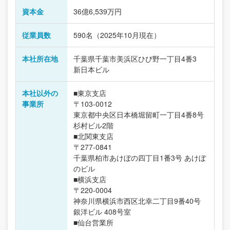
資本金
36億6,539万円
従業員数
590名（2025年10月現在）
本社所在地
千葉県千葉市美浜区ひび野一丁目4番3
新日本ビル
本社以外の
■東京支店
事業所
〒103-0012
東京都中央区日本橋堀留町一丁目4番8号
杉村ビル2階
■北関東支店
〒277-0841
千葉県柏市あけぼの四丁目1番3号 あけぼ
のビル
■横浜支店
〒220-0004
神奈川県横浜市西区北幸二丁目9番40号
銀洋ビル 408号室
■仙台営業所