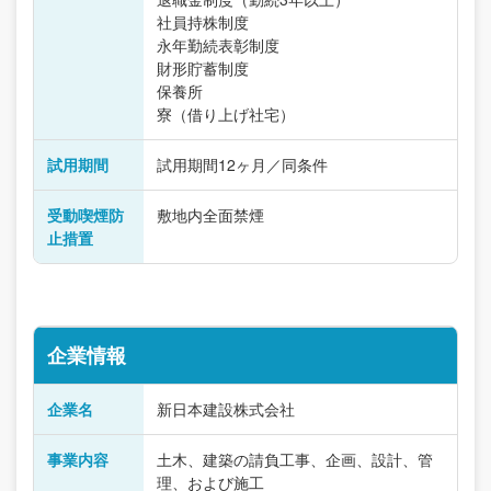
社員持株制度
永年勤続表彰制度
財形貯蓄制度
保養所
寮（借り上げ社宅）
試用期間
試用期間12ヶ月／同条件
受動喫煙防
敷地内全面禁煙
止措置
企業情報
企業名
新日本建設株式会社
事業内容
土木、建築の請負工事、企画、設計、管
理、および施工