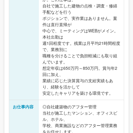
自社で施工した建物の点検・調査・修繕
手配などを行う
ポジションで、実作業はありません。案
件は直行直帰が
中心で、ミーティングはWEBがメイン。
本社出勤は
週1回程度です。残業は月平均21時間程度
で、業務別に
職種を分けることで負担軽減にも取り組
んでいます。
想定年収は650万円～850万円。賞与年2
回に加え、
業績に応じた決算賞与の支給実績もあ
り、経験を活かして
安定したキャリアを築ける環境です。
お仕事内容
◎自社建築物のアフター管理
当社が施工したマンション、オフィスビ
ル、ホテル、
学校、商業施設などのアフター管理業務
をお任せします。