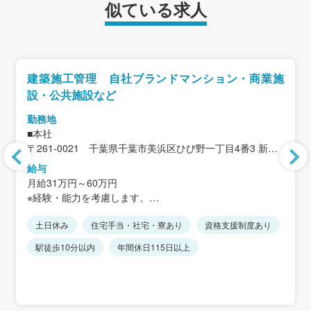
似ている求人
建築施工管理 自社ブランドマンション・商業施
設・公共施設など
勤務地
■本社
〒261-0021 千葉県千葉市美浜区ひび野一丁目4番3 新日
本ビル
給与
＜アクセス＞
月給31万円～60万円
JR京葉線「海浜幕張駅」徒歩5分
※経験・能力を考慮します。
※残業手当は、残業時間に応じて別途支給します。
※基本的には現場への直行直帰が可能です。
土日休み
住宅手当・社宅・寮あり
資格支援制度あり
※施工エリアは東京・千葉・神奈川・埼玉など首都圏中心
昇給：年1回
駅徒歩10分以内
年間休日115日以上
です。
賞与：年2回
※決算賞与が業績に応じて支給されます。
＜想定年収＞