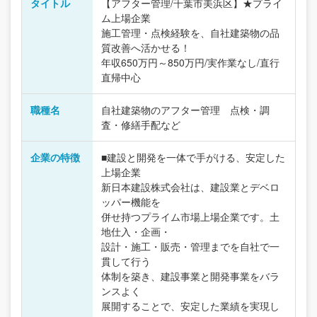
タイトル
【アフター管理/千葉市美浜区】★プライ
ム上場企業
施工管理・点検経験を、自社建築物の品
質改善へ活かせる！
年収650万円～850万円/実作業なし/直行
直帰中心
職種名
自社建築物のアフター管理 点検・調
査・修繕手配など
企業の特徴
■建設と開発を一体で手がける、安定した
上場企業
新日本建設株式会社は、建設業とデベロ
ッパー機能を
併せ持つプライム市場上場企業です。土
地仕入・企画・
設計・施工・販売・管理までを自社で一
貫して行う
体制を築き、建設事業と開発事業をバラ
ンスよく
展開することで、安定した業績を実現し