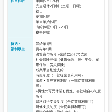
休日休暇
年間休日124日
完全週休2日制（土曜・日曜）
祝日
夏期休暇
年末年始休暇
有給休暇10日～20日
慶弔休暇
待遇・
昇給年1回
福利厚生
賞与年2回
決算賞与あり ※業績に応じて支給
社会保険完備（健康保険、厚生年金、雇
用保険、労災保険）
残業手当別途支給
時短制度（一部従業員利用可）
出産・育児支援制度（一部従業員利用
可）
※男性の育児休業も促進、会社独自の制度
あり
資格取得支援制度（全従業員利用可）
研修支援制度（全従業員利用可）
退職金制度（勤続3年以上）