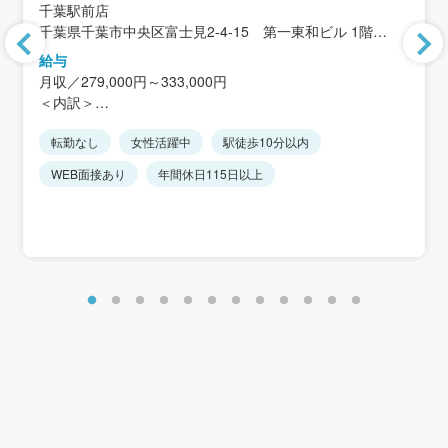
千葉駅前店
千葉県千葉市中央区富士見2-4-15 第一東和ビル 1階
＜アクセス＞「千葉駅」徒歩4分
給与
月収／279,000円～333,000円
千葉県内・千葉県近隣2～3店舗を担当してください。
＜内訳＞
※転勤の有無は選択することができます。
基本給／254,000円～298,000円
※就業途中で、転勤有無を切り替えることも可能です。
転勤なし
女性活躍中
駅徒歩10分以内
居住地手当／20,000円/月
※仕事に慣れてくればリモート勤務（週2日程度）も可能で
SV手当／5,000円/月
WEB面接あり
年間休日115日以上
す。
店舗リーダー手当 10,000/月 ※当社規定に則る
◎千葉県の14店舗でも同時募集◎。
＜想定年収＞
千葉駅・舞浜駅・津田沼駅・松戸駅・柏駅・流山おおたか
411万円～489万円
の森駅・我孫子駅
新鎌ヶ谷駅・千葉ニュータウン中央駅など、ご希望店舗を
お知らせくださいね。