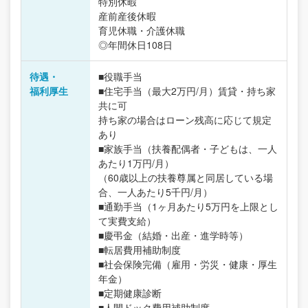
特別休暇
産前産後休暇
育児休職・介護休職
◎年間休日108日
待遇・
■役職手当
福利厚生
■住宅手当（最大2万円/月）賃貸・持ち家
共に可
持ち家の場合はローン残高に応じて規定
あり
■家族手当（扶養配偶者・子どもは、一人
あたり1万円/月）
（60歳以上の扶養尊属と同居している場
合、一人あたり5千円/月）
■通勤手当（1ヶ月あたり5万円を上限とし
て実費支給）
■慶弔金（結婚・出産・進学時等）
■転居費用補助制度
■社会保険完備（雇用・労災・健康・厚生
年金）
■定期健康診断
■人間ドック費用補助制度