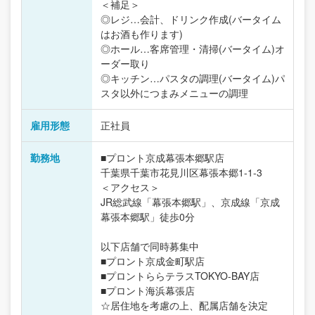
＜補足＞
◎レジ…会計、ドリンク作成(バータイム
はお酒も作ります)
◎ホール…客席管理・清掃(バータイム)オ
ーダー取り
◎キッチン…パスタの調理(バータイム)パ
スタ以外につまみメニューの調理
雇用形態
正社員
勤務地
■プロント京成幕張本郷駅店
千葉県千葉市花見川区幕張本郷1-1-3
＜アクセス＞
JR総武線「幕張本郷駅」、京成線「京成
幕張本郷駅」徒歩0分
以下店舗で同時募集中
■プロント京成金町駅店
■プロントららテラスTOKYO-BAY店
■プロント海浜幕張店
☆居住地を考慮の上、配属店舗を決定