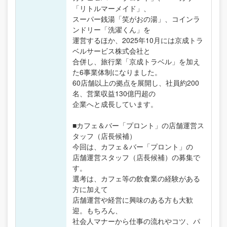
「リトルマーメイド」、
スーパー銭湯「笑がおの湯」、コインラ
ンドリー「洗濯くん」を
運営するほか、2025年10月には京成トラ
ベルサービス株式会社と
合併し、旅行業「京成トラベル」を加え
た6事業体制になりました。
60店舗以上の拠点を展開し、社員約200
名、営業収益130億円超の
企業へと成長しています。
■カフェ＆バー「プロント」の店舗運営ス
タッフ（店長候補）
今回は、カフェ＆バー「プロント」の
店舗運営スタッフ（店長候補）の募集で
す。
選考は、カフェ等の飲食業の経験がある
方に加えて
店舗運営や経営に興味のある方も大歓
迎。もちろん、
社会人マナーから仕事の流れやコツ、パ