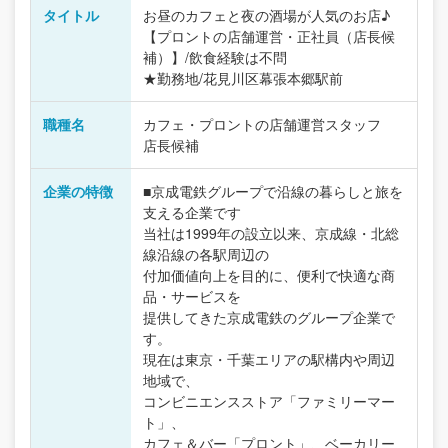
タイトル
お昼のカフェと夜の酒場が人気のお店♪
【プロントの店舗運営・正社員（店長候
補）】/飲食経験は不問
★勤務地/花見川区幕張本郷駅前
職種名
カフェ・プロントの店舗運営スタッフ
店長候補
企業の特徴
■京成電鉄グループで沿線の暮らしと旅を
支える企業です
当社は1999年の設立以来、京成線・北総
線沿線の各駅周辺の
付加価値向上を目的に、便利で快適な商
品・サービスを
提供してきた京成電鉄のグループ企業で
す。
現在は東京・千葉エリアの駅構内や周辺
地域で、
コンビニエンスストア「ファミリーマー
ト」、
カフェ＆バー「プロント」、ベーカリー