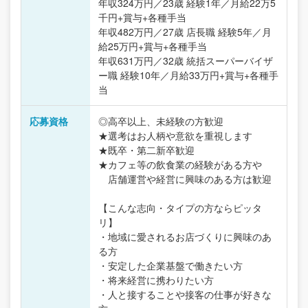
年収324万円／23歳 経験1年／月給22万5
千円+賞与+各種手当
年収482万円／27歳 店長職 経験5年／月
給25万円+賞与+各種手当
年収631万円／32歳 統括スーパーバイザ
ー職 経験10年／月給33万円+賞与+各種手
当
応募資格
◎高卒以上、未経験の方歓迎
★選考はお人柄や意欲を重視します
★既卒・第二新卒歓迎
★カフェ等の飲食業の経験がある方や
店舗運営や経営に興味のある方は歓迎
【こんな志向・タイプの方ならピッタ
リ】
・地域に愛されるお店づくりに興味のあ
る方
・安定した企業基盤で働きたい方
・将来経営に携わりたい方
・人と接することや接客の仕事が好きな