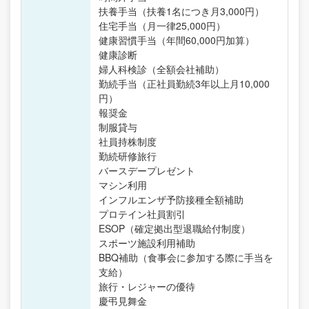
扶養手当（扶養1名につき月3,000円）
住宅手当（月一律25,000円）
健康習慣手当（年間60,000円加算）
健康診断
婦人科検診（全額会社補助）
勤続手当（正社員勤続3年以上月10,000
円）
報奨金
制服貸与
社員持株制度
勤続研修旅行
バースデープレゼント
マシン利用
インフルエンザ予防接種全額補助
プロテイン社員割引
ESOP（確定拠出型退職給付制度）
スポーツ施設利用補助
BBQ補助（食事会に参加する際に手当を
支給）
旅行・レジャーの優待
慶弔見舞金