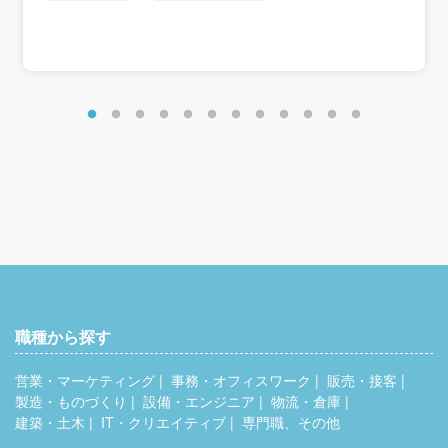
◎千葉県の14店舗でも同時募集◎。
＜想定年収＞
千葉駅・舞浜駅・津田沼駅・松戸駅・柏駅・流山おおたか
411万円～489万円
の森駅・我孫子駅
新鎌ヶ谷駅・千葉ニュータウン中央駅など、ご希望店舗を
お知らせくださいね。
職種から探す
営業・マーケティング
事務・オフィスワーク
販売・接客
製造・ものづくり
設備・エンジニア
物流・倉庫
建築・土木
IT・クリエイティブ
専門職、その他