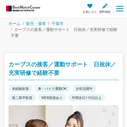
お気に入り
無料相談
ホーム
販売・接客
千葉市
カーブスの接客／運動サポート 日祝休／充実研修で経験
不要
カーブスの接客／運動サポート 日祝休／
充実研修で経験不要
未経験歓迎
車・バイク通勤OK
女性活躍中
第二新卒歓迎
WEB面接あり
年間休日115日以上