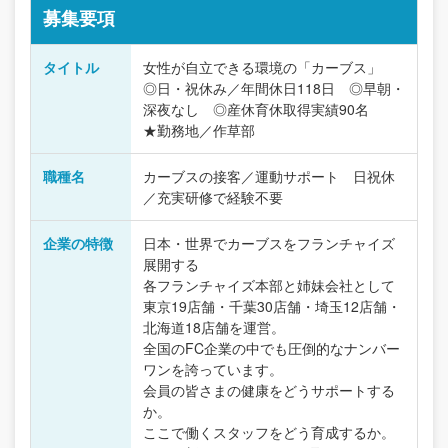
募集要項
タイトル
女性が自立できる環境の「カーブス」
◎日・祝休み／年間休日118日 ◎早朝・
深夜なし ◎産休育休取得実績90名
★勤務地／作草部
職種名
カーブスの接客／運動サポート 日祝休
／充実研修で経験不要
企業の特徴
日本・世界でカーブスをフランチャイズ
展開する
各フランチャイズ本部と姉妹会社として
東京19店舗・千葉30店舗・埼玉12店舗・
北海道18店舗を運営。
全国のFC企業の中でも圧倒的なナンバー
ワンを誇っています。
会員の皆さまの健康をどうサポートする
か。
ここで働くスタッフをどう育成するか。