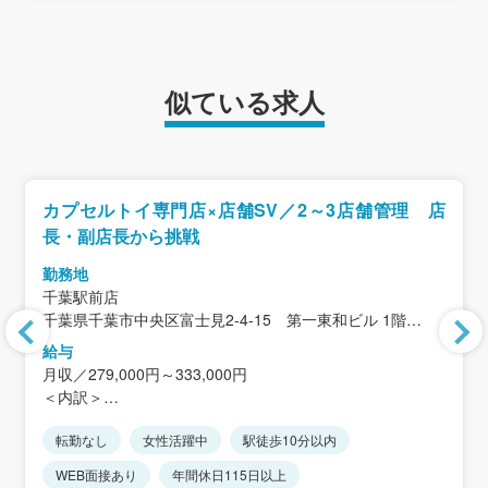
似ている求人
カプセルトイ専門店×店舗SV／2～3店舗管理 店
長・副店長から挑戦
勤務地
千葉駅前店
千葉県千葉市中央区富士見2-4-15 第一東和ビル 1階
＜アクセス＞「千葉駅」徒歩4分
給与
月収／279,000円～333,000円
千葉県内・千葉県近隣2～3店舗を担当してください。
＜内訳＞
※転勤の有無は選択することができます。
基本給／254,000円～298,000円
※就業途中で、転勤有無を切り替えることも可能です。
転勤なし
女性活躍中
駅徒歩10分以内
居住地手当／20,000円/月
※仕事に慣れてくればリモート勤務（週2日程度）も可能で
SV手当／5,000円/月
WEB面接あり
年間休日115日以上
す。
店舗リーダー手当 10,000/月 ※当社規定に則る