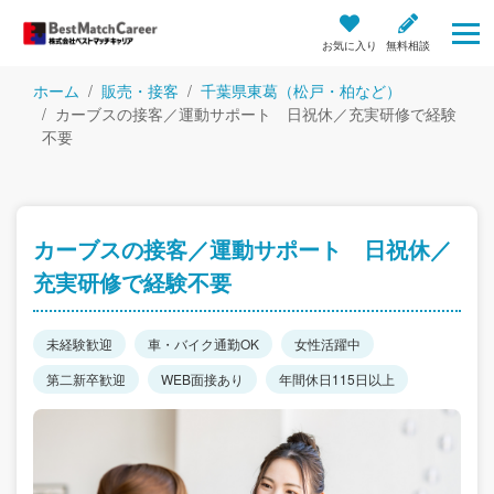
お気に入り
無料相談
ホーム
販売・接客
千葉県東葛（松戸・柏など）
カーブスの接客／運動サポート 日祝休／充実研修で経験
不要
カーブスの接客／運動サポート 日祝休／
充実研修で経験不要
未経験歓迎
車・バイク通勤OK
女性活躍中
第二新卒歓迎
WEB面接あり
年間休日115日以上