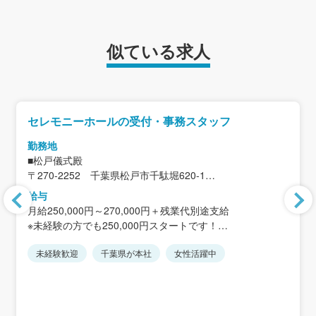
似ている求人
セレモニーホールの受付・事務スタッフ
勤務地
■松戸儀式殿
〒270-2252 千葉県松戸市千駄堀620-1
＜アクセス＞「常盤平駅」徒歩8分 「新八柱駅」徒歩15分
給与
月給250,000円～270,000円＋残業代別途支給
★勤務地は県内の他市町村(船橋、市川、松戸、柏、鎌ケ谷
※未経験の方でも250,000円スタートです！
市)にもあります。
★居住地を考慮し、配属を決定します。
未経験歓迎
千葉県が本社
女性活躍中
＜想定年収＞
★ホールは全て千葉県なので千葉からの転勤は一切ありま
1年目／350万円（残業代含む）
せん。
2年目／400万円（残業代含む）