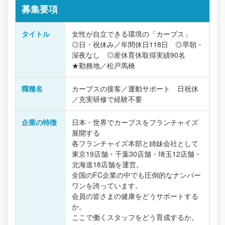
募集要項
タイトル
女性が自立できる環境の「カーブス」
◎日・祝休み／年間休日118日 ◎早朝・
深夜なし ◎産休育休取得実績90名
★勤務地／松戸馬橋
職種名
カーブスの接客／運動サポート 日祝休
／充実研修で経験不要
企業の特徴
日本・世界でカーブスをフランチャイズ
展開する
各フランチャイズ本部と姉妹会社として
東京19店舗・千葉30店舗・埼玉12店舗・
北海道18店舗を運営。
全国のFC企業の中でも圧倒的なナンバー
ワンを誇っています。
会員の皆さまの健康をどうサポートする
か。
ここで働くスタッフをどう育成するか。