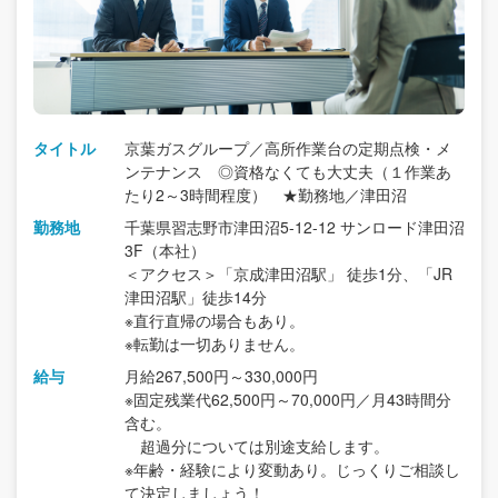
タイトル
京葉ガスグループ／高所作業台の定期点検・メ
ンテナンス ◎資格なくても大丈夫（１作業あ
たり2～3時間程度） ★勤務地／津田沼
勤務地
千葉県習志野市津田沼5-12-12 サンロード津田沼
3F（本社）
＜アクセス＞「京成津田沼駅」 徒歩1分、「JR
津田沼駅」徒歩14分
※直行直帰の場合もあり。
※転勤は一切ありません。
給与
月給267,500円～330,000円
※固定残業代62,500円～70,000円／月43時間分
含む。
超過分については別途支給します。
※年齢・経験により変動あり。じっくりご相談し
て決定しましょう！