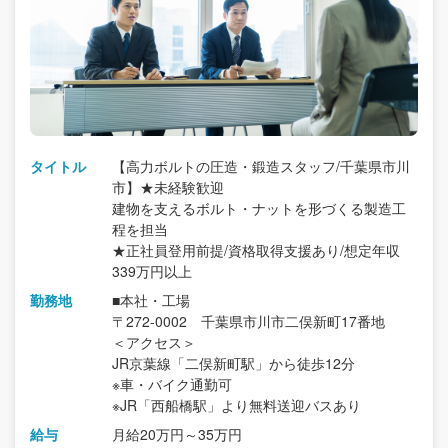
タイトル
【高力ボルトの圧造・鍛造スタッフ/千葉県市川
市】★未経験歓迎
建物を支えるボルト・ナットを形づくる製造工
程を担当
★正社員登用前提/資格取得支援あり/想定年収
339万円以上
勤務地
■本社・工場
〒272-0002 千葉県市川市二俣新町17番地
＜アクセス＞
JR京葉線「二俣新町駅」から徒歩12分
※車・バイク通勤可
※JR「西船橋駅」より無料送迎バスあり
給与
月給20万円～35万円