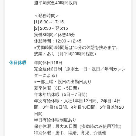
週平均実働40時間以内
＜勤務時間＞
[1] 8:30～17:15
[2] 20:30～翌5:15
実働8時間／休憩45分
休憩時間：12:00～12:45
※労働時間8時間超は15分の休憩を挟みます。
残業：あり（月平均20時間程度）
休日休暇
年間休日118日
完全週休2日制（原則土・日・祝日／年間カレン
ダーによる）
※一部土曜・祝日の出勤日あり
夏季休暇（3日～5日間）
年末年始休暇（5日～7日間）
年次有給休暇：入社1年目12日間、2年目14日
間、3年目16日間、4年目18日間、5年目以降20
日間
半日有給休暇制度あり
保存休暇：最大30日間（疾病時のみ使用可能）
特別休暇：慶弔、結婚、育児、介護他