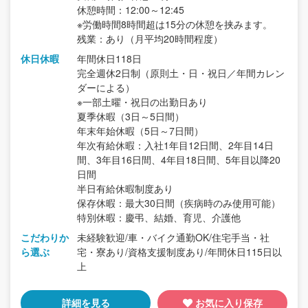
休憩時間：12:00～12:45
※労働時間8時間超は15分の休憩を挟みます。
残業：あり（月平均20時間程度）
休日休暇
年間休日118日
完全週休2日制（原則土・日・祝日／年間カレン
ダーによる）
※一部土曜・祝日の出勤日あり
夏季休暇（3日～5日間）
年末年始休暇（5日～7日間）
年次有給休暇：入社1年目12日間、2年目14日
間、3年目16日間、4年目18日間、5年目以降20
日間
半日有給休暇制度あり
保存休暇：最大30日間（疾病時のみ使用可能）
特別休暇：慶弔、結婚、育児、介護他
こだわりか
未経験歓迎/車・バイク通勤OK/住宅手当・社
ら選ぶ
宅・寮あり/資格支援制度あり/年間休日115日以
上
詳細を見る
お気に入り保存