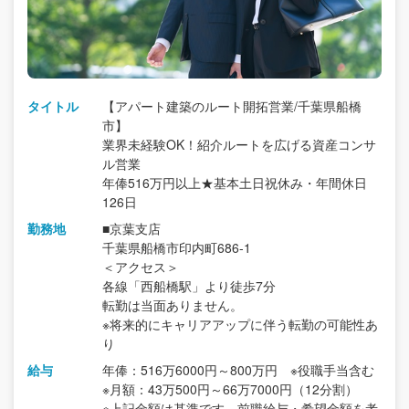
タイトル
【アパート建築のルート開拓営業/千葉県船橋
市】
業界未経験OK！紹介ルートを広げる資産コンサ
ル営業
年俸516万円以上★基本土日祝休み・年間休日
126日
勤務地
■京葉支店
千葉県船橋市印内町686-1
＜アクセス＞
各線「西船橋駅」より徒歩7分
転勤は当面ありません。
※将来的にキャリアアップに伴う転勤の可能性あ
り
給与
年俸：516万6000円～800万円 ※役職手当含む
※月額：43万500円～66万7000円（12分割）
※上記金額は基準です。前職給与・希望金額を考