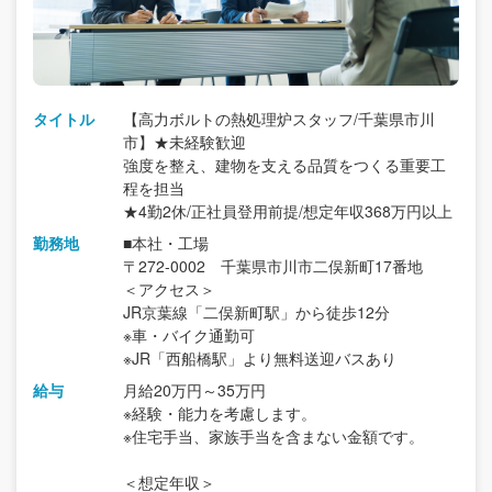
タイトル
【高力ボルトの熱処理炉スタッフ/千葉県市川
市】★未経験歓迎
強度を整え、建物を支える品質をつくる重要工
程を担当
★4勤2休/正社員登用前提/想定年収368万円以上
勤務地
■本社・工場
〒272-0002 千葉県市川市二俣新町17番地
＜アクセス＞
JR京葉線「二俣新町駅」から徒歩12分
※車・バイク通勤可
※JR「西船橋駅」より無料送迎バスあり
給与
月給20万円～35万円
※経験・能力を考慮します。
※住宅手当、家族手当を含まない金額です。
＜想定年収＞