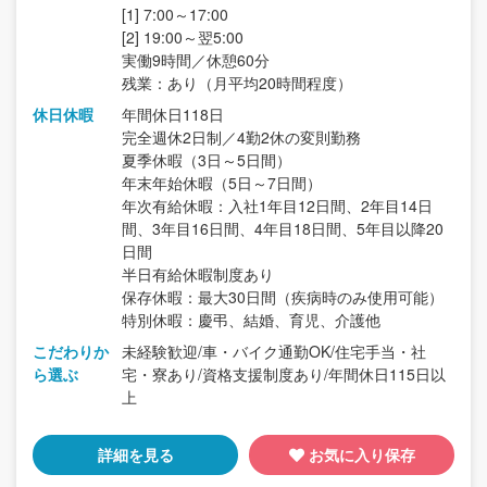
[1] 7:00～17:00
[2] 19:00～翌5:00
実働9時間／休憩60分
残業：あり（月平均20時間程度）
休日休暇
年間休日118日
完全週休2日制／4勤2休の変則勤務
夏季休暇（3日～5日間）
年末年始休暇（5日～7日間）
年次有給休暇：入社1年目12日間、2年目14日
間、3年目16日間、4年目18日間、5年目以降20
日間
半日有給休暇制度あり
保存休暇：最大30日間（疾病時のみ使用可能）
特別休暇：慶弔、結婚、育児、介護他
こだわりか
未経験歓迎/車・バイク通勤OK/住宅手当・社
ら選ぶ
宅・寮あり/資格支援制度あり/年間休日115日以
上
詳細を見る
お気に入り保存