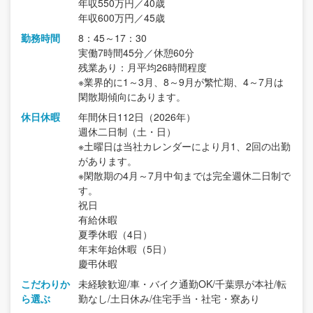
年収550万円／40歳
年収600万円／45歳
勤務時間
8：45～17：30
実働7時間45分／休憩60分
残業あり：月平均26時間程度
※業界的に1～3月、8～9月が繁忙期、4～7月は
閑散期傾向にあります。
休日休暇
年間休日112日（2026年）
週休二日制（土・日）
※土曜日は当社カレンダーにより月1、2回の出勤
があります。
※閑散期の4月～7月中旬までは完全週休二日制で
す。
祝日
有給休暇
夏季休暇（4日）
年末年始休暇（5日）
慶弔休暇
こだわりか
未経験歓迎/車・バイク通勤OK/千葉県が本社/転
ら選ぶ
勤なし/土日休み/住宅手当・社宅・寮あり