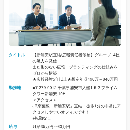
タイトル
【新浦安駅直結/広報責任者候補】グループ14社
の魅力を発信
まだ形のない広報・ブランディングの仕組みを
ゼロから構築
★広報経験5年以上★想定年収490万～840万円
勤務地
■〒279-0012 千葉県浦安市入船1-5-2 プライム
タワー新浦安 19F
＜アクセス＞
JR京葉線「新浦安駅」直結・徒歩1分の非常にア
クセスしやすいオフィスです！
※転勤なし
給与
月給35万円～60万円