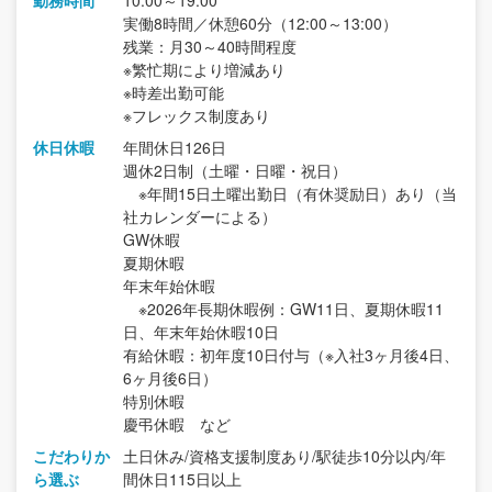
勤務時間
10:00～19:00
実働8時間／休憩60分（12:00～13:00）
残業：月30～40時間程度
※繁忙期により増減あり
※時差出勤可能
※フレックス制度あり
休日休暇
年間休日126日
週休2日制（土曜・日曜・祝日）
※年間15日土曜出勤日（有休奨励日）あり（当
社カレンダーによる）
GW休暇
夏期休暇
年末年始休暇
※2026年長期休暇例：GW11日、夏期休暇11
日、年末年始休暇10日
有給休暇：初年度10日付与（※入社3ヶ月後4日、
6ヶ月後6日）
特別休暇
慶弔休暇 など
こだわりか
土日休み/資格支援制度あり/駅徒歩10分以内/年
ら選ぶ
間休日115日以上