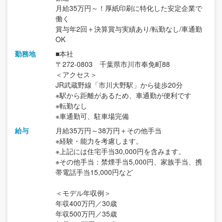
月給35万円～！厚紙印刷に特化した安定企業で
働く
賞与年2回＋決算賞与実績あり/転勤なし/車通勤
OK
勤務地
■本社
〒272-0803 千葉県市川市奉免町88
＜アクセス＞
JR武蔵野線「市川大野駅」から徒歩20分
※駅から距離があるため、車通勤が便利です
※転勤なし
※車通勤可、駐車場完備
給与
月給35万円～38万円＋その他手当
※経験・能力を考慮します。
※上記には住宅手当30,000円を含みます。
※その他手当：禁煙手当5,000円、家族手当、携
帯電話手当15,000円など
＜モデル年収例＞
年収400万円／30歳
年収500万円／35歳