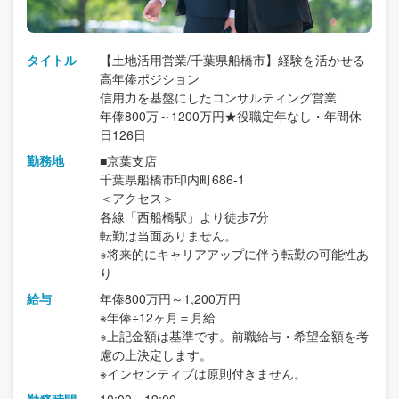
タイトル
【土地活用営業/千葉県船橋市】経験を活かせる
高年俸ポジション
信用力を基盤にしたコンサルティング営業
年俸800万～1200万円★役職定年なし・年間休
日126日
勤務地
■京葉支店
千葉県船橋市印内町686-1
＜アクセス＞
各線「西船橋駅」より徒歩7分
転勤は当面ありません。
※将来的にキャリアアップに伴う転勤の可能性あ
り
給与
年俸800万円～1,200万円
※年俸÷12ヶ月＝月給
※上記金額は基準です。前職給与・希望金額を考
慮の上決定します。
※インセンティブは原則付きません。