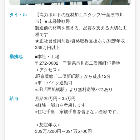
タイトル
【高力ボルトの線材加工スタッフ/千葉県市川
市】★未経験歓迎
製造前の材料を整える、品質を支える大切な工
程です
★正社員登用前提/資格取得支援あり/想定年収
339万円以上
勤務地
■本社・工場
〒272-0002 千葉県市川市二俣新町17番地
＜アクセス＞
JR京葉線「二俣新町駅」から徒歩12分
※車・バイク通勤可
※JR「西船橋駅」より無料送迎バスあり
給与
月給20万円～35万円
※経験・能力を考慮します。
※住宅手当、家族手当を含まない金額です。
＜想定年収＞
339万7200円～391万5700円