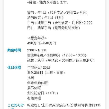
※経験・能力を考慮します。
賞与：年1回（10月支給／想定2ヶ月分）
給与改定：年1回（1月）
手当：通勤手当（会社規定・月上限40,000
円）、残業手当（超過分別途支給）
＜想定年収＞
490万円～840万円
勤務時間
9:00～18:00
実働8時間／休憩60分（12:00～13:00）
残業：あり（平均20～30時間／個人差あり）
休日休暇
年間休日125日
週休2日制（土曜・日曜）
祝日
年末年始休暇
慶弔休暇
創立記念日（11/19）
有給休暇
こだわりか
転勤なし/土日休み/駅徒歩10分以内/年間休日115