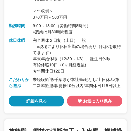
＜年収例＞
370万円～500万円
勤務時間
9:00～18:00（労働時間8時間）
※残業は月30時間程度
休日休暇
完全週休２日制（土日） 祝
※現場により休日出勤の場合あり（代休を取得
てきます）
年末年始休暇（12/30～1/3）、誕生日休暇
有給休暇10日（6ヶ月経過後)
★年間休日122日
こだわりか
未経験歓迎/千葉県が本社/転勤なし/土日休み/第
ら選ぶ
二新卒歓迎/駅徒歩10分以内/年間休日115日以上
詳細を見る
お気に入り保存
技能職 鋼材の切断加工・入出庫 機械操