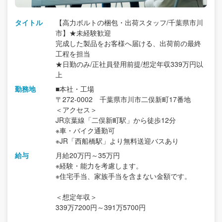
タイトル
【高力ボルトの梱包・出荷スタッフ/千葉県市川
市】★未経験歓迎
完成した製品をお客様へ届ける、出荷前の最終
工程を担当
★日勤のみ/正社員登用前提/想定年収339万円以
上
勤務地
■本社・工場
〒272-0002 千葉県市川市二俣新町17番地
＜アクセス＞
JR京葉線「二俣新町駅」から徒歩12分
※車・バイク通勤可
※JR「西船橋駅」より無料送迎バスあり
給与
月給20万円～35万円
※経験・能力を考慮します。
※住宅手当、家族手当を含まない金額です。
＜想定年収＞
339万7200円～391万5700円