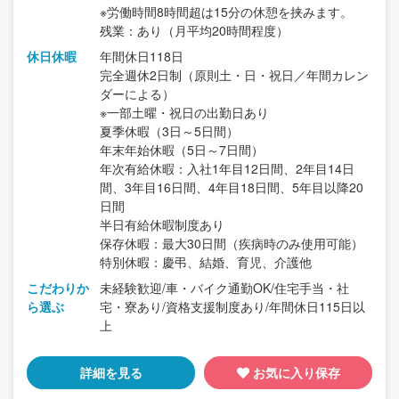
※労働時間8時間超は15分の休憩を挟みます。
残業：あり（月平均20時間程度）
休日休暇
年間休日118日
完全週休2日制（原則土・日・祝日／年間カレン
ダーによる）
※一部土曜・祝日の出勤日あり
夏季休暇（3日～5日間）
年末年始休暇（5日～7日間）
年次有給休暇：入社1年目12日間、2年目14日
間、3年目16日間、4年目18日間、5年目以降20
日間
半日有給休暇制度あり
保存休暇：最大30日間（疾病時のみ使用可能）
特別休暇：慶弔、結婚、育児、介護他
こだわりか
未経験歓迎/車・バイク通勤OK/住宅手当・社
ら選ぶ
宅・寮あり/資格支援制度あり/年間休日115日以
上
詳細を見る
お気に入り保存