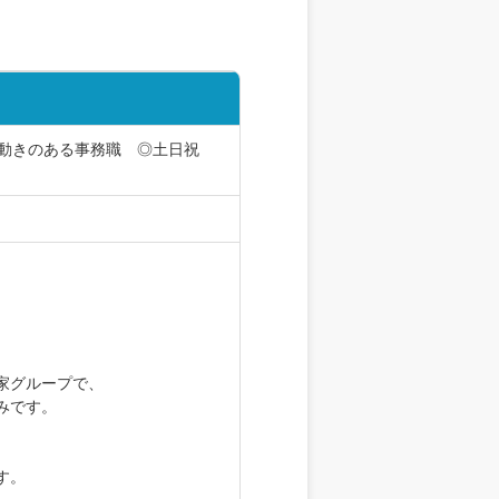
｜動きのある事務職 ◎土日祝
家グループで、
みです。
す。