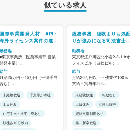
似ている求人
国際事業開発人材 API・
総務事務 経験よりも気
海外ライセンス案件の進行
りが強みになる司法書士
管理／調整業務
務所
勤務地
勤務地
■東京事業所（医薬事業部 営業
東京都江戸川区北小岩2-3-1 A
開発本部）
フィスビル（自社ビル）
〒103-0027
＜アクセス＞
給与
給与
東京都中央区日本橋3丁目14番3
JR「小岩駅」徒歩8分、「京成
月給25万円～45万円（一律手当
月給20万円以上＋残業代100％
号
小岩駅」徒歩6分
含む）
支給＋賞与年2回
＋SHIFT 日本橋桜通り5階
★転勤は一切ありません
※経験・能力を考慮します。
頑張りが正当に評価され、確実
＜アクセス＞
★「土地家屋調査士法人」「司
未経験歓迎
千葉県が本社
未経験歓迎
転勤なし
に昇給できる昇給制度です。
「日本橋駅」より徒歩3分
法書士法人」「行政書士法人」
＜想定年収＞
土日休み
土日休み
女性活躍中
「宝町駅」より徒歩8分
と同じビルなので
420万円～750万円
「東京駅」より徒歩12分
仕事の連携が取れやすい環境
住宅手当・社宅・寮あり
資格支援制度あり
です。
駅徒歩10分以内
第二新卒歓迎
※状況により以下の勤務地とな
る場合あり（基本的には都内想