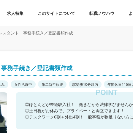
求人特集
このサイトについて
転職ノウハウ
よ
シスタント 事務手続き／登記書類作成
 事務手続き／登記書類作成
休み
女性活躍中
第二新卒歓迎
駅徒歩10分以内
年間休日115日
◎ほとんどが未経験入社！ 働きながら法律学びませんか
◎土日祝がお休みで、プライベートと両立できます！
◎デスクワーク6割＋外出4割！一般事務が物足りない方