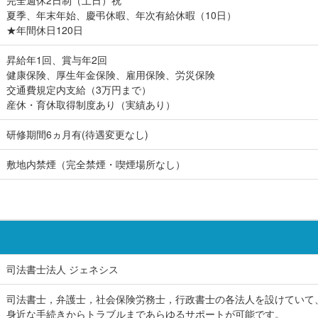
完全週休2日制（土日）祝
夏季、年末年始、慶弔休暇、年次有給休暇（10日）
★年間休日120日
昇給年1回、賞与年2回
健康保険、厚生年金保険、雇用保険、労災保険
交通費規定内支給（3万円まで）
産休・育休取得制度あり（実績あり）
研修期間6ヵ月有(待遇変更なし)
敷地内禁煙（完全禁煙・喫煙場所なし）
司法書士法人 ジェネシス
司法書士，弁護士，社会保険労務士，行政書士の各法人を設けていて
身近な手続きからトラブルまであらゆるサポートが可能です。