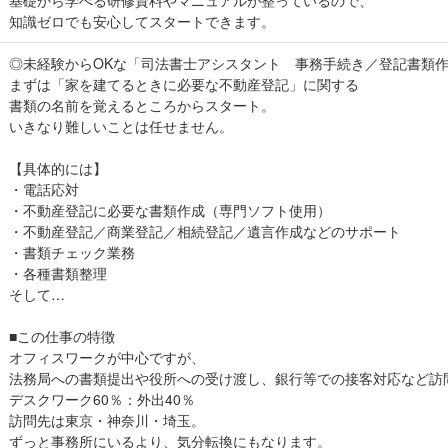
基礎から学べる研修資料やマニュアルが整っているので、
知識ゼロでも安心してスタートできます。
◎未経験からOKな「司法書士アシスタント 事務手続き／登記書類
まずは「家を建てるときに必要な不動産登記」に関する
書類の名前を覚えるところからスタート。
いきなり難しいことは任せません。
【具体的には】
・電話応対
・不動産登記に必要な書類作成（専門ソフト使用）
・不動産登記／商業登記／相続登記／遺言作成などのサポート
・書類チェック業務
・各種書類整理
そして…
■この仕事の特徴
オフィスワークが中心ですが、
法務局への書類提出や役所への受け渡し、銀行等での接客対応など訪
デスクワーク60％：外出40％
訪問先は東京・神奈川・埼玉。
ずっと事務所にいるより、気分転換にもなります。