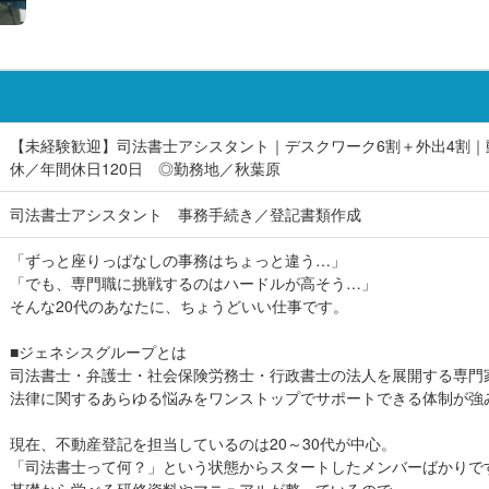
【未経験歓迎】司法書士アシスタント｜デスクワーク6割＋外出4割
休／年間休日120日 ◎勤務地／秋葉原
司法書士アシスタント 事務手続き／登記書類作成
「ずっと座りっぱなしの事務はちょっと違う…」
「でも、専門職に挑戦するのはハードルが高そう…」
そんな20代のあなたに、ちょうどいい仕事です。
■ジェネシスグループとは
司法書士・弁護士・社会保険労務士・行政書士の法人を展開する専門
法律に関するあらゆる悩みをワンストップでサポートできる体制が強
現在、不動産登記を担当しているのは20～30代が中心。
「司法書士って何？」という状態からスタートしたメンバーばかりで