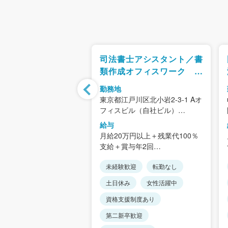
務 受発注管理／商
司法書士アシスタント／書
提供 塗料専門商社
類作成オフィスワーク 資
格不要
勤務地
東京都江戸川区北小岩2-3-1 Aオ
東区森下3-8-11
フィスビル（自社ビル）
セス＞
＜アクセス＞
給与
線/都営大江戸線「森下
JR「小岩駅」徒歩8分、「京成
万円～23万円
月給20万円以上＋残業代100％
徒歩6分
小岩駅」徒歩6分
業代全額支給。
支給＋賞与年2回
★転勤は一切ありません
・能力を考慮します。
頑張りが正当に評価され、確実
★「土地家屋調査士法人」「司
歓迎
転勤なし
未経験歓迎
転勤なし
に昇給できる昇給制度です。
法書士法人」「行政書士法人」
績年2回
み
土日休み
女性活躍中
と同じビルなので
手当、家族手当（規定あ
仕事の連携が取れやすい環境
当・社宅・寮あり
資格支援制度あり
です。
115日以上
第二新卒歓迎
年収＞