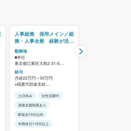
配
人事総務 採用メイン／総
パラリーガル／弁
事
務・人事全般 経験が活か
務スタッフ 経験
せる
切不要
勤務地
勤務地
オ
■本社
東京都千代田区外神田6丁
東京都江東区大島2-31-6
7 VORT 末広町7階
＜アクセス＞
＜アクセス＞
給与
給与
JR総武線「亀戸駅」徒歩8分
「秋葉原駅」徒歩9分
月給22万円～30万円
月給250,000円以上＋
都営新宿線「西大島駅」徒歩9
町駅」徒歩1分、「湯
※残業代別途支給
平均30,000円／昨年
分
歩6分
※経験・能力を考慮します。
績）
※司法書士，弁護士，
土日休み
女性活躍中
未経験歓迎
転勤な
固定残業代／20時間32,
労務士，行政書士事務
■賞与年2回（7月・12月）
む（超過分は別途支給
資格支援制度あり
土日休み
女性活躍
したガラス張りのちょ
※入社2年目より満額支給（前年
※残業20時間を超える
ゃれな事務所です。
平均4.0ヶ月／業績評価により変
駅徒歩10分以内
りません
第二新卒歓迎
※転勤は一切ありません
動）
年間休日115日以上
駅徒歩10分以内
■昇給年1回（前期昇給率10％／
■年収例（26歳／未経