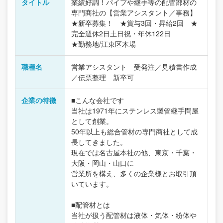
タイトル
業績好調！パイプや継手等の配管部材の
専門商社の【営業アシスタント／事務】
★新卒募集！ ★賞与3回・昇給2回 ★
完全週休2日土日祝・年休122日
★勤務地/江東区木場
職種名
営業アシスタント 受発注／見積書作成
／伝票整理 新卒可
企業の特徴
■こんな会社です
当社は1971年にステンレス製管継手問屋
として創業。
50年以上も総合管材の専門商社として成
長してきました。
現在では名古屋本社の他、東京・千葉・
大阪・岡山・山口に
営業所を構え、多くの企業様とお取引頂
いています。
■配管材とは
当社が扱う配管材は液体・気体・紛体や