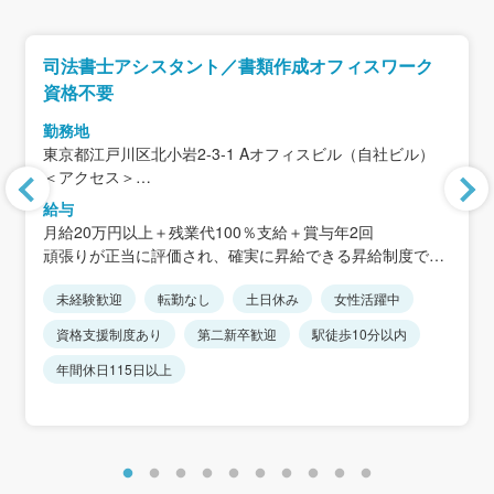
司法書士アシスタント／書類作成オフィスワーク
資格不要
勤務地
東京都江戸川区北小岩2-3-1 Aオフィスビル（自社ビル）
＜アクセス＞
JR「小岩駅」徒歩8分、「京成小岩駅」徒歩6分
給与
★転勤は一切ありません
月給20万円以上＋残業代100％支給＋賞与年2回
★「土地家屋調査士法人」「司法書士法人」「行政書士法
頑張りが正当に評価され、確実に昇給できる昇給制度で
人」と同じビルなので
す。
仕事の連携が取れやすい環境です。
未経験歓迎
転勤なし
土日休み
女性活躍中
資格支援制度あり
第二新卒歓迎
駅徒歩10分以内
年間休日115日以上