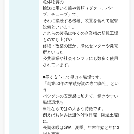
粒体物質の
輸送に用いる筒や管類（ダクト、パイ
プ、チューブ）で、
それに接続する機器、装置を含めて配管
設備といいます。
これらの製品は多くの企業様の新規工場
もの立ち上げや
修繕・改築のほか、浄化センターや発電
所といった
公共事業や社会インフラにも数多く使用
されています。
■長く安心して働ける職場です。
「創業50年の業績好調の専門商社」とい
う
バツグンの安定感に加えて、働きやすい
職場環境も
当社ならではの大きな特徴です。
例えばお休みは週休2日(日曜・隔週土曜)
に、
長期休暇はGW、夏季、年末年始と年に3
回と充実。