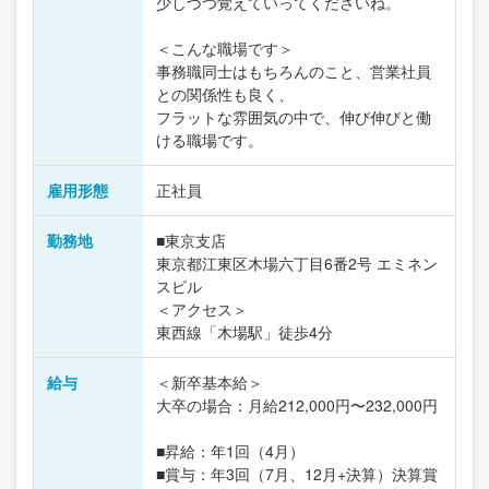
少しづつ覚えていってくださいね。
＜こんな職場です＞
事務職同士はもちろんのこと、営業社員
との関係性も良く、
フラットな雰囲気の中で、伸び伸びと働
ける職場です。
雇用形態
正社員
勤務地
■東京支店
東京都江東区木場六丁目6番2号 エミネン
スビル
＜アクセス＞
東西線「木場駅」徒歩4分
給与
＜新卒基本給＞
大卒の場合：月給212,000円〜232,000円
■昇給：年1回（4月）
■賞与：年3回（7月、12月+決算）決算賞