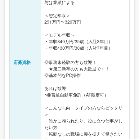
与は業績による
＜想定年収＞
291万円〜320万円
＜モデル年収＞
・年収340万円/25歳（入社3年目）
・年収430万円/30歳（入社7年目）
応募資格
◎事務未経験の方も歓迎！
★第二新卒の方も大歓迎です！
◎基本的なPC操作
あれば歓迎
○要普通自動車免許（AT限定可）
＜こんな志向・タイプの方ならピッタリ
＞
・誰かに頼られたり、役に立つ仕事がし
たい方
・転勤なしの職場に腰を据えて働きたい