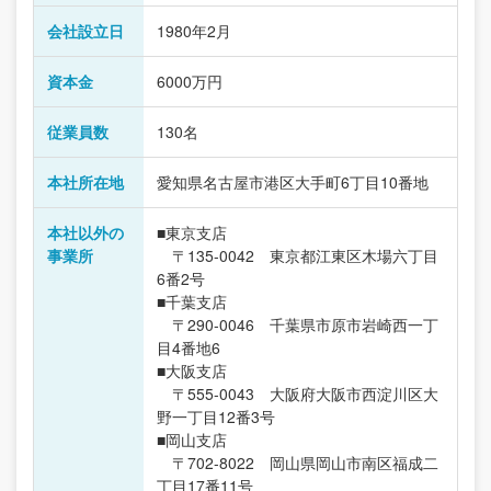
会社設立日
1980年2月
資本金
6000万円
従業員数
130名
本社所在地
愛知県名古屋市港区大手町6丁目10番地
本社以外の
■東京支店
事業所
〒135-0042 東京都江東区木場六丁目
6番2号
■千葉支店
〒290-0046 千葉県市原市岩崎西一丁
目4番地6
■大阪支店
〒555-0043 大阪府大阪市西淀川区大
野一丁目12番3号
■岡山支店
〒702-8022 岡山県岡山市南区福成二
丁目17番11号