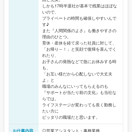
しかも17時半退社が基本で残業はほぼな
いので、
プライベートの時間も確保しやすいんで
す♪
また『人間関係のよさ』も働きやすさの
理由のひとつ。
育休・産休を経て戻った社員に対して、
「お帰り～！」と笑顔で復帰を喜んでく
れたり、
お子さんの発熱などで急にお休みする時
も、
「お互い様だから心配しないで大丈夫
よ」と
職場のみんなにいってもらえるのも
『サポートが当たり前の文化』も当社な
らでは。
ライフステージが変わっても長く勤務し
たい方に
ピッタリの職場だと思います。
お仕事内容
◎営業アシスタント・事務業務