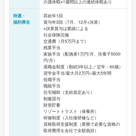
介護休暇※1週間以上の連続休暇あり
待遇・
昇給年1回
福利厚生
賞与年3回（7月、12月+決算）
※決算賞与は業績による
社会保険完備
交通費（月5万円まで）
残業手当
家族手当（配偶者1万円/月、扶養子5000
円/月）
退職金制度（勤続3年以上／定年：60歳）
奨学金手当/最大月2万円×最大5年間
役職手当
職能手当
住宅補助（支給規定あり）
制服貸与
財形貯蓄
リゾートトラスト（保養所）
研修制度（入社後研修など）
資格取得支援制度（業務で必要な資格の
取得費用を会社で全額負担）