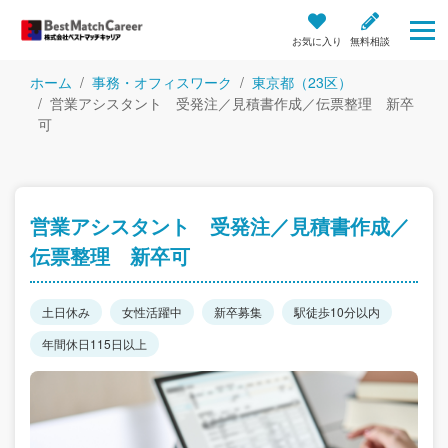
お気に入り
無料相談
ホーム
事務・オフィスワーク
東京都（23区）
営業アシスタント 受発注／見積書作成／伝票整理 新卒
可
営業アシスタント 受発注／見積書作成／
伝票整理 新卒可
土日休み
女性活躍中
新卒募集
駅徒歩10分以内
年間休日115日以上