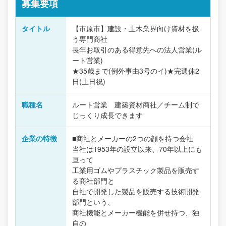
募集要項
タイトル
【市原市】建設・土木業界向け資材を扱
う専門商社
長年お取引のある得意先への法人営業(ル
ート営業)
★35歳まで(例外事由3号のイ)★完週休2
日(土日祝)
職種名
ルート営業 建築資材商社／チーム制で
じっくり成長できます
企業の特徴
■商社とメーカーの2つの顔を持つ会社
当社は1953年の設立以来、70年以上にも
亘って
工業用ゴムやプラスチック製品を販売す
る商社部門と
自社で開発した製品を販売する技術開発
部門という、
商社機能とメーカー機能を併せ持つ、独
自の