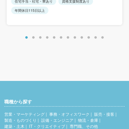
住宅手当・社宅・寮あり
資格支援制度あり
■昇給あり
今年度昇給実績額：1ヶ月あたり1万5000円
年間休日115日以上
■手当
住宅手当：1万円
通勤手当：会社規定に基づき支給
残業手当：残業時間に応じて別途支給
＜想定年収＞
450万円～550万円
職種から探す
営業・マーケティング
事務・オフィスワーク
販売・接客
製造・ものづくり
設備・エンジニア
物流・倉庫
建築・土木
IT・クリエイティブ
専門職、その他