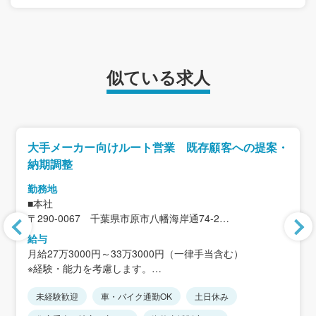
似ている求人
大手メーカー向けルート営業 既存顧客への提案・
納期調整
勤務地
■本社
〒290-0067 千葉県市原市八幡海岸通74-2
＜アクセス＞
給与
JR内房線「八幡宿駅」徒歩15分
月給27万3000円～33万3000円（一律手当含む）
※車通勤可能
※経験・能力を考慮します。
※駐車場あり（月500円）
未経験歓迎
車・バイク通勤OK
土日休み
■賞与年2回
賞与実績：4.58ヶ月分（前年度実績）