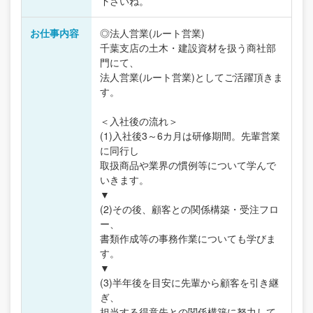
下さいね。
お仕事内容
◎法人営業(ルート営業)
千葉支店の土木・建設資材を扱う商社部
門にて、
法人営業(ルート営業)としてご活躍頂きま
す。
＜入社後の流れ＞
(1)入社後3～6カ月は研修期間。先輩営業
に同行し
取扱商品や業界の慣例等について学んで
いきます。
▼
(2)その後、顧客との関係構築・受注フロ
ー、
書類作成等の事務作業についても学びま
す。
▼
(3)半年後を目安に先輩から顧客を引き継
ぎ、
担当する得意先との関係構築に努力して