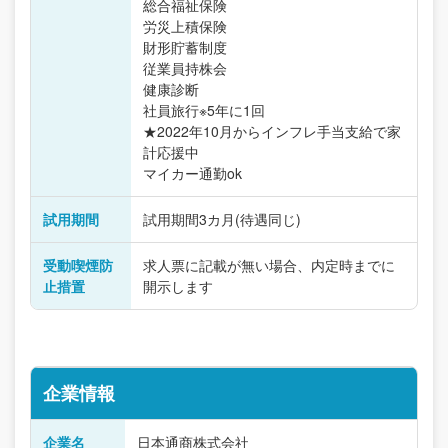
総合福祉保険
労災上積保険
財形貯蓄制度
従業員持株会
健康診断
社員旅行※5年に1回
★2022年10月からインフレ手当支給で家
計応援中
マイカー通勤ok
試用期間
試用期間3カ月(待遇同じ)
受動喫煙防
求人票に記載が無い場合、内定時までに
止措置
開示します
企業情報
企業名
日本通商株式会社