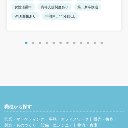
※入社後、将来的に異動の可能性がありますが、
月給190,400円～199,000円
女性活躍中
資格支援制度あり
第二新卒歓迎
店舗は全て千葉県内で引越しを伴う転勤はありません。
★上記月給は18歳高卒～25歳大卒の初任給になります。
★年齢・経験により、規定により決定します。
WEB面接あり
年間休日115日以上
＜モデル年収＞
365万円／月給194,800円＋賞与＋インセンティブ(入社3年
目)
※年齢・経験により、規定により決定します。
職種から探す
営業・マーケティング
事務・オフィスワーク
販売・接客
製造・ものづくり
設備・エンジニア
物流・倉庫