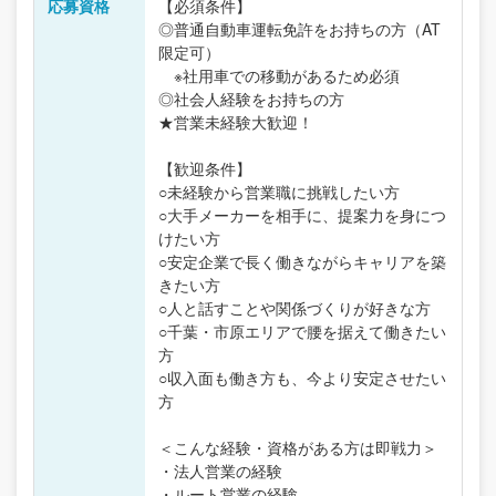
応募資格
【必須条件】
◎普通自動車運転免許をお持ちの方（AT
限定可）
※社用車での移動があるため必須
◎社会人経験をお持ちの方
★営業未経験大歓迎！
【歓迎条件】
○未経験から営業職に挑戦したい方
○大手メーカーを相手に、提案力を身につ
けたい方
○安定企業で長く働きながらキャリアを築
きたい方
○人と話すことや関係づくりが好きな方
○千葉・市原エリアで腰を据えて働きたい
方
○収入面も働き方も、今より安定させたい
方
＜こんな経験・資格がある方は即戦力＞
・法人営業の経験
・ルート営業の経験