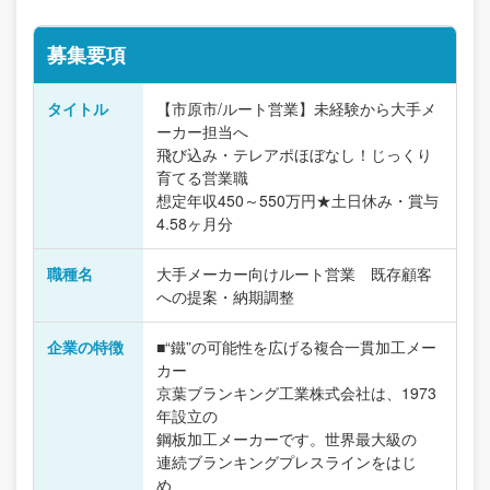
募集要項
タイトル
【市原市/ルート営業】未経験から大手メ
ーカー担当へ
飛び込み・テレアポほぼなし！じっくり
育てる営業職
想定年収450～550万円★土日休み・賞与
4.58ヶ月分
職種名
大手メーカー向けルート営業 既存顧客
への提案・納期調整
企業の特徴
■“鐵”の可能性を広げる複合一貫加工メー
カー
京葉ブランキング工業株式会社は、1973
年設立の
鋼板加工メーカーです。世界最大級の
連続ブランキングプレスラインをはじ
め、