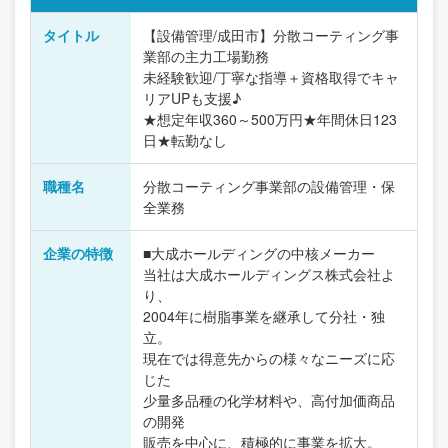
タイトル
【設備管理/成田市】分散コーティング事
業部の主力工場勤務
未経験歓迎/丁寧な指導＋資格取得でキャ
リアUPも支援♪
★想定年収360～500万円★年間休日123
日★転勤なし
職種名
分散コーティング事業部の設備管理・保
全業務
企業の特徴
■大成ホールディングの中核メーカー
当社は大成ホールディングス株式会社よ
り、
2004年に樹脂事業を継承して分社・独
立。
現在では得意先からの様々なニーズに応
じた
少量多品種の化学材料や、高付加価商品
の開発
販売を中心に、積極的に事業を拡大。