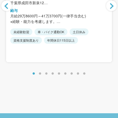
千葉県成田市新泉12
給与
＜アクセス＞
月給29万8600円～41万3700円(一律手当含む)
JR線「成田駅」、京成線「京成成田駅」よりバス15分
※経験・能力を考慮します。
◎車通勤ok。
※上記には固定残業代/15時間分/3万円～4万5000円含む。
※社員の大半は車通勤です。
未経験歓迎
車・バイク通勤OK
土日休み
超過分は別途支給。
資格支援制度あり
年間休日115日以上
＜想定年収＞
480万円～680万円
＜モデル給与例：31歳＞
月給例：月給33万8900円（基本給29万2900円、職務手当1
万1000円、みなし残業手当3万5000円）
年収例：月給12ヶ月分＋賞与2回＝550万円程度