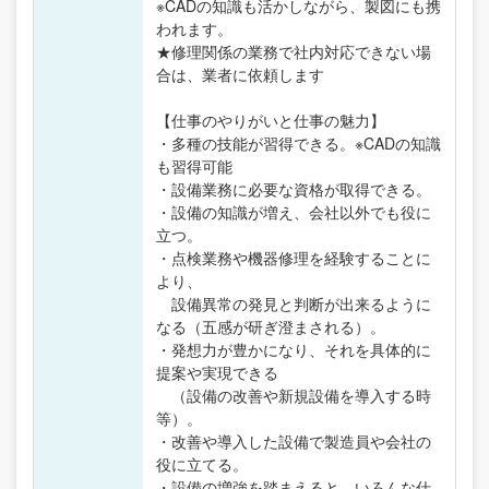
※CADの知識も活かしながら、製図にも携
われます。
★修理関係の業務で社内対応できない場
合は、業者に依頼します
【仕事のやりがいと仕事の魅力】
・多種の技能が習得できる。※CADの知識
も習得可能
・設備業務に必要な資格が取得できる。
・設備の知識が増え、会社以外でも役に
立つ。
・点検業務や機器修理を経験することに
より、
設備異常の発見と判断が出来るように
なる（五感が研ぎ澄まされる）。
・発想力が豊かになり、それを具体的に
提案や実現できる
（設備の改善や新規設備を導入する時
等）。
・改善や導入した設備で製造員や会社の
役に立てる。
・設備の増強を踏まえると、いろんな仕