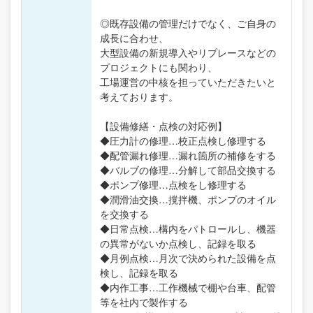
◎既存設備の管理だけでなく、ご自身の
成長に合わせ、
大型設備の新規導入やリプレースなどの
プロジェクトにも関わり、
工場運営の中核を担っていただきたいと
考えております。
【設備修繕・点検の対応例】
◆圧力計の修理…校正点検し修理する
◆配管漏れ修理…漏れ箇所の補修をする
◆バルブの修理…分解して部品交換する
◆ポンプ修理…点検をし修理する
◆潤滑油交換…撹拌機、ポンプのオイル
を交換する
◆日常点検…構内をパトロールし、機器
の異常がないか点検し、記録を取る
◆月例点検…月次で決められた設備を点
検し、記録を取る
◆内作工事…工作機械で棚や台車、配管
等を社内で製作する