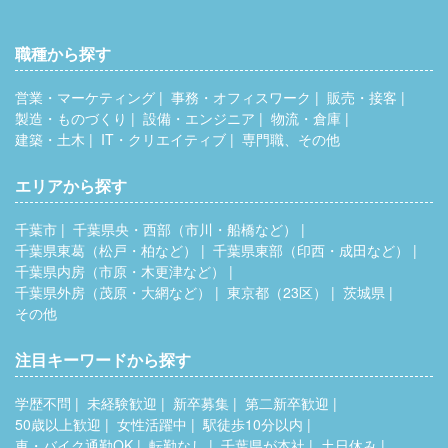
職種から探す
営業・マーケティング
事務・オフィスワーク
販売・接客
製造・ものづくり
設備・エンジニア
物流・倉庫
建築・土木
IT・クリエイティブ
専門職、その他
エリアから探す
千葉市
千葉県央・西部（市川・船橋など）
千葉県東葛（松戸・柏など）
千葉県東部（印西・成田など）
千葉県内房（市原・木更津など）
千葉県外房（茂原・大網など）
東京都（23区）
茨城県
その他
注目キーワードから探す
学歴不問
未経験歓迎
新卒募集
第二新卒歓迎
50歳以上歓迎
女性活躍中
駅徒歩10分以内
車・バイク通勤OK
転勤なし
千葉県が本社
土日休み