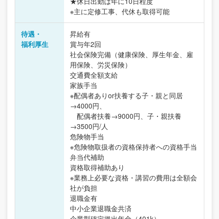
★休日出勤は年に10日程度
※主に定修工事、代休も取得可能
待遇・
昇給有
福利厚生
賞与年2回
社会保険完備（健康保険、厚生年金、雇
用保険、労災保険）
交通費全額支給
家族手当
※配偶者ありor扶養する子・親と同居
→4000円、
配偶者扶養→9000円、子・親扶養
→3500円/人
危険物手当
※危険物取扱者の資格保持者への資格手当
弁当代補助
資格取得補助あり
※業務上必要な資格・講習の費用は全額会
社が負担
退職金有
中小企業退職金共済
企業型確定拠出年金（401k）