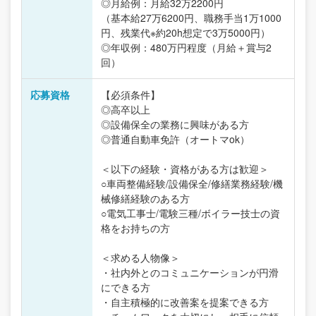
◎月給例：月給32万2200円
（基本給27万6200円、職務手当1万1000
円、残業代※約20h想定で3万5000円）
◎年収例：480万円程度（月給＋賞与2
回）
応募資格
【必須条件】
◎高卒以上
◎設備保全の業務に興味がある方
◎普通自動車免許（オートマok）
＜以下の経験・資格がある方は歓迎＞
○車両整備経験/設備保全/修繕業務経験/機
械修繕経験のある方
○電気工事士/電験三種/ボイラー技士の資
格をお持ちの方
＜求める人物像＞
・社内外とのコミュニケーションが円滑
にできる方
・自主積極的に改善案を提案できる方