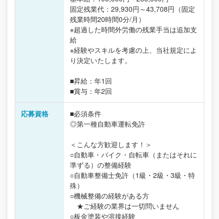
固定残業代：29,930円～43,708円（固定
残業時間20時間0分/月）
※超過した時間外労働の残業手当は追加支
給
※経験やスキルを考慮の上、当社規定によ
り決定いたします。
■昇給：年1回
■賞与：年2回
応募資格
■必須条件
◎第一種自動車運転免許
＜こんな方歓迎します！＞
○自動車・バイク・自転車（またはそれに
準ずる）の整備経験
○自動車整備士免許（1級・2級・3級・特
殊）
○機械整備の経験がある方
★ご経験の業界は一切問いません
○板金塗装や溶接経験