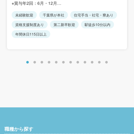
※賞与年2回：6月・12月
＜アクセス＞
※時間外手当は全額支給
JR総武線「下総中山駅」より徒歩15分
未経験歓迎
千葉県が本社
住宅手当・社宅・寮あり
※経験・能力を考慮します。
※各店舗 車通勤応相談
資格支援制度あり
第二新卒歓迎
駅徒歩10分以内
＜モデル年収＞
入社1年目：年収370万円
年間休日115日以上
入社2年目：年収470万円
入社3年目：年収570万円
※30代・中途入社者の年収推移(例)
職種から探す