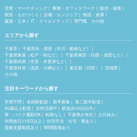
営業・マーケティング
事務・オフィスワーク
販売・接客
製造・ものづくり
設備・エンジニア
物流・倉庫
建築・土木
IT・クリエイティブ
専門職、その他
エリアから探す
千葉市
千葉県央・西部（市川・船橋など）
千葉県東葛（松戸・柏など）
千葉県東部（印西・成田など）
千葉県内房（市原・木更津など）
千葉県外房（茂原・大網など）
東京都（23区）
茨城県
その他
注目キーワードから探す
学歴不問
未経験歓迎
新卒募集
第二新卒歓迎
50歳以上歓迎
女性活躍中
駅徒歩10分以内
車・バイク通勤OK
転勤なし
千葉県が本社
土日休み
年間休日115日以上
住宅手当・社宅・寮あり
資格支援制度あり
WEB面接あり