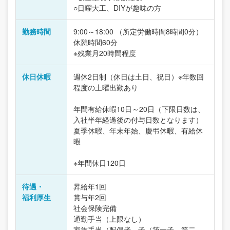
○日曜大工、DIYが趣味の方
勤務時間
9:00～18:00 （所定労働時間8時間0分）
休憩時間60分
※残業月20時間程度
休日休暇
週休2日制（休日は土日、祝日）※年数回
程度の土曜出勤あり
年間有給休暇10日～20日（下限日数は、
入社半年経過後の付与日数となります）
夏季休暇、年末年始、慶弔休暇、有給休
暇
※年間休日120日
待遇・
昇給年1回
福利厚生
賞与年2回
社会保険完備
通勤手当（上限なし）
家族手当（配偶者、子（第一子、第二