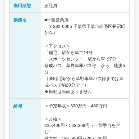
雇用形態
正社員
勤務地
■千葉営業所
〒263-0005 千葉県千葉市稲毛区長沼町
216-1
＜アクセス＞
「稲毛」駅から車で14分
「スポーツセンター」駅から車で7分
京成バス 草野車庫バス停 から 徒歩5
分
（JR稲毛駅から草野車庫バス停までは京
成バスで約20分です）
★転勤は当面ありません
給与
＜予定年収＞330万円～480万円
＜月給＞
225,430円～329,208円（一律手当を含
む）
基本給：195,500円～285,500円