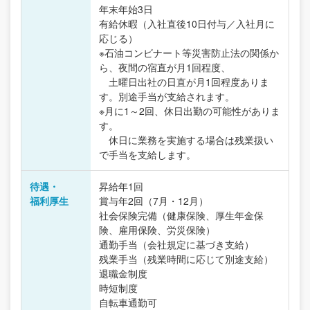
年末年始3日
有給休暇（入社直後10日付与／入社月に
応じる）
※石油コンビナート等災害防止法の関係か
ら、夜間の宿直が月1回程度、
土曜日出社の日直が月1回程度ありま
す。別途手当が支給されます。
※月に1～2回、休日出勤の可能性がありま
す。
休日に業務を実施する場合は残業扱い
で手当を支給します。
待遇・
昇給年1回
福利厚生
賞与年2回（7月・12月）
社会保険完備（健康保険、厚生年金保
険、雇用保険、労災保険）
通勤手当（会社規定に基づき支給）
残業手当（残業時間に応じて別途支給）
退職金制度
時短制度
自転車通勤可