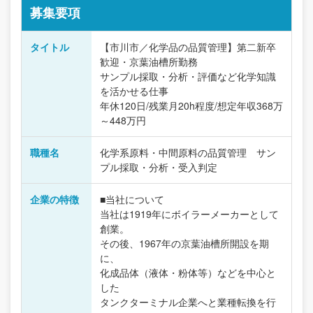
募集要項
タイトル
【市川市／化学品の品質管理】第二新卒
歓迎・京葉油槽所勤務
サンプル採取・分析・評価など化学知識
を活かせる仕事
年休120日/残業月20h程度/想定年収368万
～448万円
職種名
化学系原料・中間原料の品質管理 サン
プル採取・分析・受入判定
企業の特徴
■当社について
当社は1919年にボイラーメーカーとして
創業。
その後、1967年の京葉油槽所開設を期
に、
化成品体（液体・粉体等）などを中心と
した
タンクターミナル企業へと業種転換を行