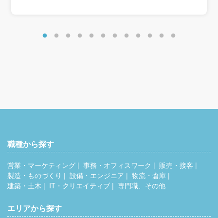
＜年収モデル＞
年収約368万円／正社員：高卒7年目・25歳相当
年収約394万円／正社員：高卒12年目・30歳相当
年収約420万円／正社員：高卒17年目・35歳相当
※これまでのキャリアを評価します。
＜別途手当＞
住宅手当：8,000円
家族手当：8,000円（扶養配偶者＋子1人）
時間外手当
通勤手当
職種から探す
営業・マーケティング
事務・オフィスワーク
販売・接客
製造・ものづくり
設備・エンジニア
物流・倉庫
建築・土木
IT・クリエイティブ
専門職、その他
エリアから探す