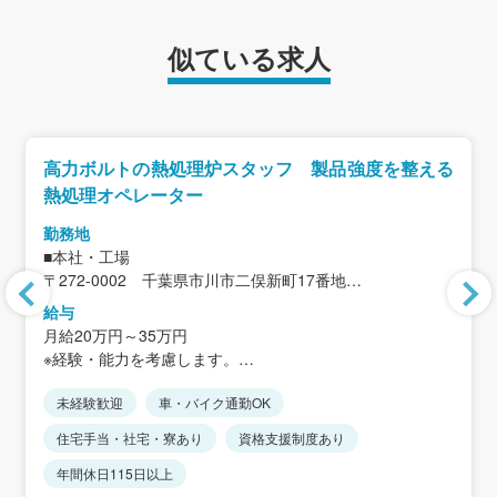
似ている求人
高力ボルトの熱処理炉スタッフ 製品強度を整える
熱処理オペレーター
勤務地
■本社・工場
〒272-0002 千葉県市川市二俣新町17番地
＜アクセス＞
給与
JR京葉線「二俣新町駅」から徒歩12分
月給20万円～35万円
※車・バイク通勤可
※経験・能力を考慮します。
※JR「西船橋駅」より無料送迎バスあり
※住宅手当、家族手当を含まない金額です。
未経験歓迎
車・バイク通勤OK
＜想定年収＞
住宅手当・社宅・寮あり
資格支援制度あり
368万5300円～420万3700円
年間休日115日以上