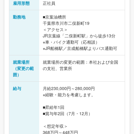
雇用形態
正社員
勤務地
■京葉油槽所
千葉県市川市二俣新町19
＜アクセス＞
JR京葉線「二俣新町駅」から徒歩13分
※車・バイク通勤可（応相談）
※JR船橋駅／京成船橋駅よりバス通勤可
就業場所
就業場所の変更の範囲：本社および全国
（変更の範
の支社、営業所
囲）
給与
月給230,000円～280,000円
※経験・能力を考慮します。
■昇給年1回
■賞与年2回（7月・12月）
＜想定年収＞
368万円～448万円