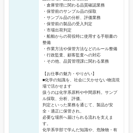
・倉庫管理に関わる品質確認業務
・保管前のサンプル品の採取
・サンプル品の分析、評価業務
・保管前の製品の受入判定
・市場出荷判定
・船舶からの荷役時に使用する手順書の
整備
・作業方法や保管方法などのルール整備
・行政監査、顧客監査への対応
・その他、品質管理課に関わる業務
【お仕事の魅力・やりがい】
■化学の知識を、社会に欠かせない物流現
場で活かせます
扱うのは化学系原料や中間原料。サンプ
ル採取、分析、評価、
判定といった業務を通じて、製品が安
全・適正に保管され、
必要な場所へ届けられる流れを支えま
す。
化学系学部で学んだ知識や、危険物・有